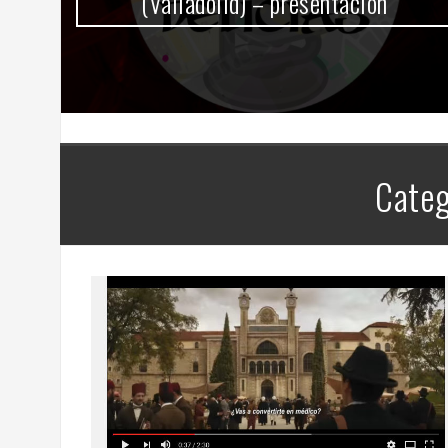
ón
Categ