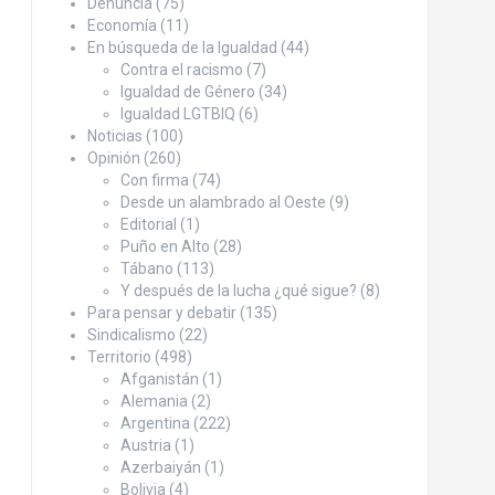
Denuncia
(75)
Economía
(11)
En búsqueda de la Igualdad
(44)
Contra el racismo
(7)
Igualdad de Género
(34)
Igualdad LGTBIQ
(6)
Noticias
(100)
Opinión
(260)
Con firma
(74)
Desde un alambrado al Oeste
(9)
Editorial
(1)
Puño en Alto
(28)
Tábano
(113)
Y después de la lucha ¿qué sigue?
(8)
Para pensar y debatir
(135)
Sindicalismo
(22)
Territorio
(498)
Afganistán
(1)
Alemania
(2)
Argentina
(222)
Austria
(1)
Azerbaiyán
(1)
Bolivia
(4)