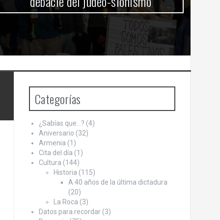
ahora, ¿qué?
Categorías
¿Sabías que…?
(4)
Aniversario
(32)
Armenia
(1)
Cita del día
(1)
Cultura
(144)
Historia
(115)
A 40 años de la última dictadura
(20)
La Roca
(3)
Datos para recordar
(3)