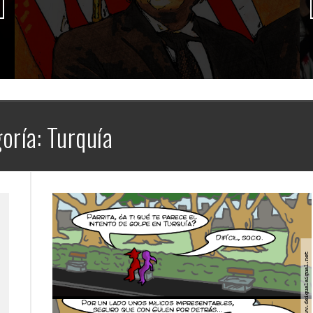
debacle del judeo-sionismo
oría:
Turquía