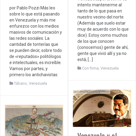
intento mantenerme al
por Pablo Pozzi Más leo
tanto de lo que pasa en
sobre lo que está pasando
nuestro vecino del norte.
en Venezuela y más me
(Además que suelo estar
enfurezco con los medios
muy de acuerdo con lo que
masivos de comunicación y
dice). Estoy como muchos
las redes sociales. La
de los que conocen
cantidad de tonterías que
(conocemos) gente de ahí,
se pueden decir, sobre todo
gente que vivió allí y ya no
de «reputados» politólogos
está, […]
e intelectuales, es increíble.
Con firma
,
Venezuela
Vamos por partes, y
primero los antichavistas:
Tábano
,
Venezuela
Venezuela y el