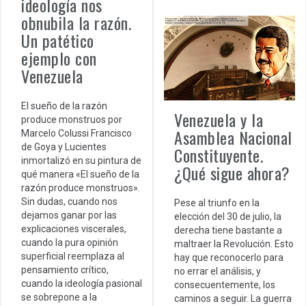
ideología nos
obnubila la razón.
Un patético
ejemplo con
Venezuela
El sueño de la razón
Venezuela y la
produce monstruos por
Asamblea Nacional
Marcelo Colussi Francisco
de Goya y Lucientes
Constituyente.
inmortalizó en su pintura de
¿Qué sigue ahora?
qué manera «El sueño de la
razón produce monstruos».
Sin dudas, cuando nos
Pese al triunfo en la
dejamos ganar por las
elección del 30 de julio, la
explicaciones viscerales,
derecha tiene bastante a
cuando la pura opinión
maltraer la Revolución. Esto
superficial reemplaza al
hay que reconocerlo para
pensamiento crítico,
no errar el análisis, y
cuando la ideología pasional
consecuentemente, los
se sobrepone a la
caminos a seguir. La guerra