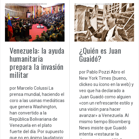
Venezuela: la ayuda
¿Quién es Juan
humanitaria
Guaidó?
prepara la invasión
militar
por Pablo Pozzi Abro el
New York Times (bueno,
clickeo su ícono en la web) y
por Marcelo Colussi La
veo que ha declarado a
prensa mundial, haciendo el
Juan Guaidó como alguien
coro a las usinas mediáticas
«con un refrescante estilo y
que genera Washington,
una visión para hacer
han convertido a la
avanzar» a Venezuela. Al
República Bolivariana de
mismo tiempo Bloomberg
Venezuela en el plato
News insiste que Guaidó
fuerte del día. Por supuesto
intenta «restaurar la
que no en ánimo laudatorio: