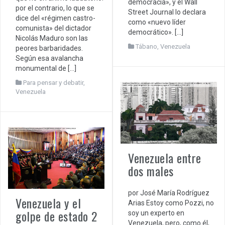
democracia», y el Wall
por el contrario, lo que se
Street Journal lo declara
dice del «régimen castro-
como «nuevo líder
comunista» del dictador
democrático». […]
Nicolás Maduro son las
Tábano
,
Venezuela
peores barbaridades.
Según esa avalancha
monumental de […]
Para pensar y debatir
,
Venezuela
Venezuela entre
dos males
por José María Rodríguez
Venezuela y el
Arias Estoy como Pozzi, no
golpe de estado 2
soy un experto en
Venezuela, pero, como él,