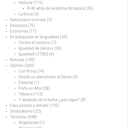
Historia
(115)
A 40 años de la última dictadura
(20)
La Roca
(3)
Datos para recordar
(3)
Denuncia
(75)
Economía
(11)
En búsqueda de la Igualdad
(44)
Contra el racismo
(7)
Igualdad de Género
(34)
Igualdad LGTBIQ
(6)
Noticias
(100)
Opinión
(260)
Con firma
(74)
Desde un alambrado al Oeste
(9)
Editorial
(1)
Puño en Alto
(28)
Tábano
(113)
Y después de la lucha ¿qué sigue?
(8)
Para pensar y debatir
(135)
Sindicalismo
(22)
Territorio
(498)
Afganistán
(1)