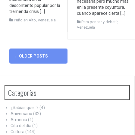
necesaria pero mucho más
descontento popular por la
en la presente coyuntura,
tremenda crisis […]
cuando aparece cierta […]
Puño en Alto
,
Venezuela
Para pensar y debatir
,
Venezuela
Posts
←
OLDER POSTS
navigation
Categorías
¿Sabías que…?
(4)
Aniversario
(32)
Armenia
(1)
Cita del día
(1)
Cultura
(144)