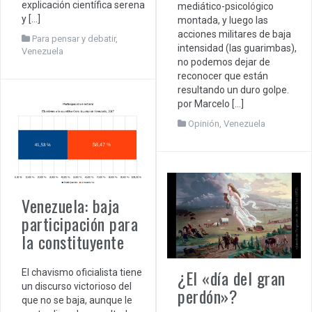
explicación científica serena
mediático-psicológico
y […]
montada, y luego las
acciones militares de baja
Para pensar y debatir
,
intensidad (las guarimbas),
Venezuela
no podemos dejar de
reconocer que están
resultando un duro golpe.
por Marcelo […]
Opinión
,
Venezuela
Venezuela: baja
participación para
la constituyente
¿El «día del gran
El chavismo oficialista tiene
un discurso victorioso del
perdón»?
que no se baja, aunque le