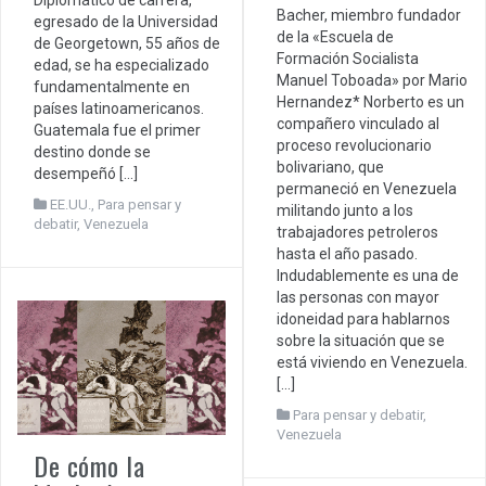
Diplomático de carrera,
Bacher, miembro fundador
egresado de la Universidad
de la «Escuela de
de Georgetown, 55 años de
Formación Socialista
edad, se ha especializado
Manuel Toboada» por Mario
fundamentalmente en
Hernandez* Norberto es un
países latinoamericanos.
compañero vinculado al
Guatemala fue el primer
proceso revolucionario
destino donde se
bolivariano, que
desempeñó […]
permaneció en Venezuela
EE.UU.
,
Para pensar y
militando junto a los
debatir
,
Venezuela
trabajadores petroleros
hasta el año pasado.
Indudablemente es una de
las personas con mayor
idoneidad para hablarnos
sobre la situación que se
está viviendo en Venezuela.
[…]
Para pensar y debatir
,
Venezuela
De cómo la