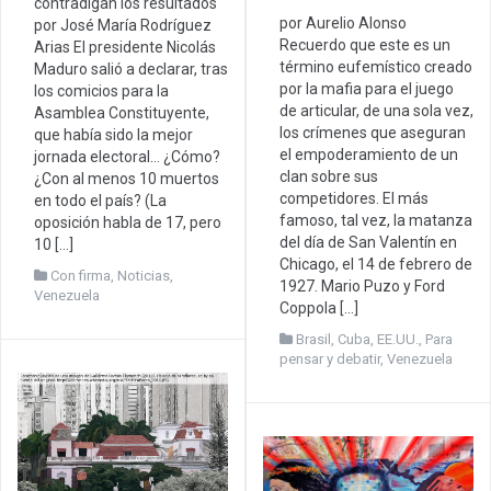
contradigan los resultados
por Aurelio Alonso
por José María Rodríguez
Recuerdo que este es un
Arias El presidente Nicolás
término eufemístico creado
Maduro salió a declarar, tras
por la mafia para el juego
los comicios para la
de articular, de una sola vez,
Asamblea Constituyente,
los crímenes que aseguran
que había sido la mejor
el empoderamiento de un
jornada electoral… ¿Cómo?
clan sobre sus
¿Con al menos 10 muertos
competidores. El más
en todo el país? (La
famoso, tal vez, la matanza
oposición habla de 17, pero
del día de San Valentín en
10 […]
Chicago, el 14 de febrero de
Con firma
,
Noticias
,
1927. Mario Puzo y Ford
Venezuela
Coppola […]
Brasil
,
Cuba
,
EE.UU.
,
Para
pensar y debatir
,
Venezuela