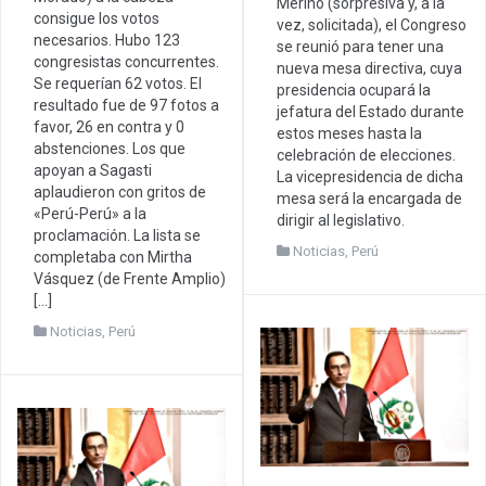
Merino (sorpresiva y, a la
consigue los votos
vez, solicitada), el Congreso
necesarios. Hubo 123
se reunió para tener una
congresistas concurrentes.
nueva mesa directiva, cuya
Se requerían 62 votos. El
presidencia ocupará la
resultado fue de 97 fotos a
jefatura del Estado durante
favor, 26 en contra y 0
estos meses hasta la
abstenciones. Los que
celebración de elecciones.
apoyan a Sagasti
La vicepresidencia de dicha
aplaudieron con gritos de
mesa será la encargada de
«Perú-Perú» a la
dirigir al legislativo.
proclamación. La lista se
Noticias
,
Perú
completaba con Mirtha
Vásquez (de Frente Amplio)
[…]
Noticias
,
Perú