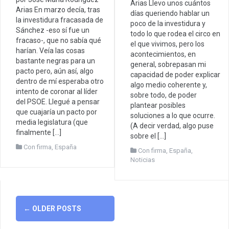
Arias Llevo unos cuántos
Arias En marzo decía, tras
días queriendo hablar un
la investidura fracasada de
poco de la investidura y
Sánchez -eso sí fue un
todo lo que rodea el circo en
fracaso-, que no sabía qué
el que vivimos, pero los
harían. Veía las cosas
acontecimientos, en
bastante negras para un
general, sobrepasan mi
pacto pero, aún así, algo
capacidad de poder explicar
dentro de mí esperaba otro
algo medio coherente y,
intento de coronar al líder
sobre todo, de poder
del PSOE. Llegué a pensar
plantear posibles
que cuajaría un pacto por
soluciones a lo que ocurre.
media legislatura (que
(A decir verdad, algo puse
finalmente […]
sobre el […]
Con firma
,
España
Con firma
,
España
,
Noticias
Posts
←
OLDER POSTS
navigation