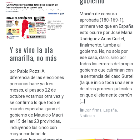
gobierno
Moción de censura
aprobada (180-169-1),
primera vez que en España
esto ocurre por José María
Rodríguez Arias Gürtel,
finalmente, tumba al
Y se vino la ola
gobierno. No, no solo por
amarilla, no más
ese caso, claro, sino por
todos los errores del propio
gobierno que culminan con
por Pablo Pozzi A
la sentencia del caso Gürtel
diferencia de las elecciones
(la que inició toda una serie
primarias hace ya tres
de otros proceso judiciales
meses, el pasado 22 de
en que el elemento común
octubre votamos otra vez y
[…]
se confirmó lo que todo el
mundo esperaba: ganó el
Con firma
,
España
,
gobierno de Mauricio Macri
Noticias
en 15 de las 23 provincias,
incluyendo las cinco con
mayor cantidad de
votantes. Inmediatamente