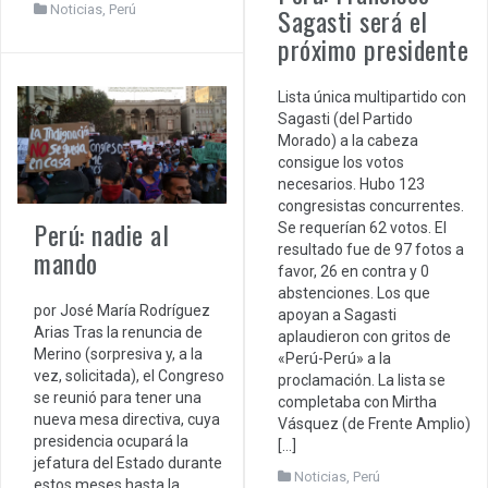
Sagasti será el
Noticias
,
Perú
próximo presidente
Lista única multipartido con
Sagasti (del Partido
Morado) a la cabeza
consigue los votos
necesarios. Hubo 123
congresistas concurrentes.
Perú: nadie al
Se requerían 62 votos. El
resultado fue de 97 fotos a
mando
favor, 26 en contra y 0
abstenciones. Los que
por José María Rodríguez
apoyan a Sagasti
Arias Tras la renuncia de
aplaudieron con gritos de
Merino (sorpresiva y, a la
«Perú-Perú» a la
vez, solicitada), el Congreso
proclamación. La lista se
se reunió para tener una
completaba con Mirtha
nueva mesa directiva, cuya
Vásquez (de Frente Amplio)
presidencia ocupará la
[…]
jefatura del Estado durante
Noticias
,
Perú
estos meses hasta la