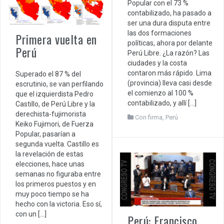
Popular con el 73 %
contabilizado, ha pasado a
ser una dura disputa entre
las dos formaciones
Primera vuelta en
políticas, ahora por delante
Perú
Perú Libre. ¿La razón? Las
ciudades y la costa
contaron más rápido. Lima
Superado el 87 % del
(provincia) lleva casi desde
escrutinio, se van perfilando
el comienzo al 100 %
que el izquierdista Pedro
contabilizado, y allí […]
Castillo, de Perú Libre y la
derechista-fujimorista
Con firma
,
Perú
Keiko Fujimori, de Fuerza
Popular, pasarían a
segunda vuelta. Castillo es
la revelación de estas
elecciones, hace unas
semanas no figuraba entre
los primeros puestos y en
muy poco tiempo se ha
hecho con la victoria. Eso sí,
con un […]
Perú: Francisco