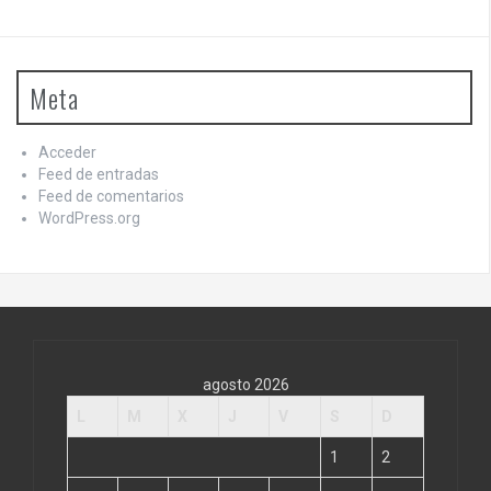
Meta
Acceder
Feed de entradas
Feed de comentarios
WordPress.org
agosto 2026
L
M
X
J
V
S
D
1
2