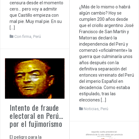
censura desde el momento
¿Más de lo mismo o habrá
cero… pero voy a admitir
algún cambio? Hoy se
que Castillo empieza con
cumplen 200 años desde
mal pie. Muy mal pie. En su
que el criollo argentino José
[…]
Francisco de San Martín y
Con firma
,
Perú
Matorras declaró la
independencia del Perú y
comenzó «oficialmente» la
guerra que culminaría unos
años después con la
definitiva separación del
entonces virreinato del Perú
del imperio Español en
decadencia. Como estaba
estipulado, tras las
elecciones […]
Intento de fraude
Noticias
,
Perú
electoral en Perú…
por el fujimorismo
El peligro para la