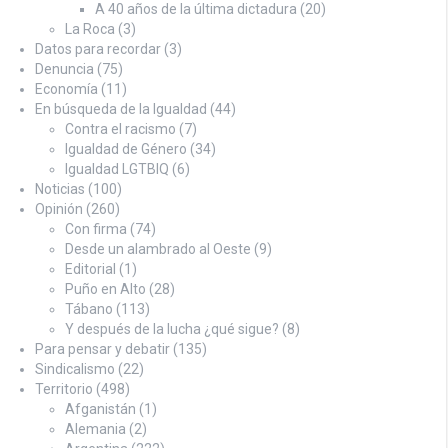
A 40 años de la última dictadura
(20)
La Roca
(3)
Datos para recordar
(3)
Denuncia
(75)
Economía
(11)
En búsqueda de la Igualdad
(44)
Contra el racismo
(7)
Igualdad de Género
(34)
Igualdad LGTBIQ
(6)
Noticias
(100)
Opinión
(260)
Con firma
(74)
Desde un alambrado al Oeste
(9)
Editorial
(1)
Puño en Alto
(28)
Tábano
(113)
Y después de la lucha ¿qué sigue?
(8)
Para pensar y debatir
(135)
Sindicalismo
(22)
Territorio
(498)
Afganistán
(1)
Alemania
(2)