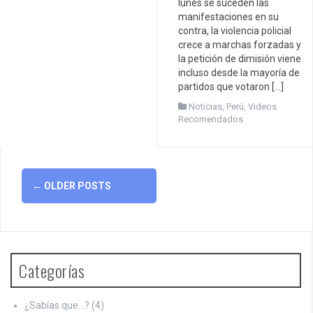
lunes se suceden las
manifestaciones en su
contra, la violencia policial
crece a marchas forzadas y
la petición de dimisión viene
incluso desde la mayoría de
partidos que votaron […]
Noticias
,
Perú
,
Videos
Recomendados
Posts
←
OLDER POSTS
navigation
Categorías
¿Sabías que…?
(4)