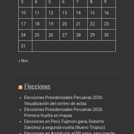
3
4
5
6
7
8
9
10
11
12
13
14
15
16
17
18
19
20
21
22
23
24
25
26
27
28
29
30
31
« Nov
Elecciones
Elecciones Presidenciales Peruanas 2026:
Visualización del conteo de actas
Elecciones Presidenciales Peruanas 2026:
Primera Vuelta en mapas
Elecciones en Perú: Fujimori gana, Roberto
Sánchez a segunda vuelta (Nuevo Trópico)
Elecciones en Andalucía: el PP gana, pero pierde