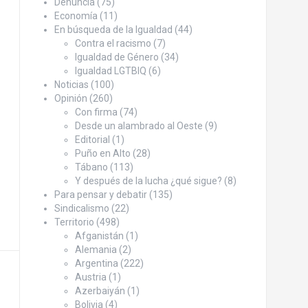
Denuncia
(75)
Economía
(11)
En búsqueda de la Igualdad
(44)
Contra el racismo
(7)
Igualdad de Género
(34)
Igualdad LGTBIQ
(6)
Noticias
(100)
Opinión
(260)
Con firma
(74)
Desde un alambrado al Oeste
(9)
Editorial
(1)
Puño en Alto
(28)
Tábano
(113)
Y después de la lucha ¿qué sigue?
(8)
Para pensar y debatir
(135)
Sindicalismo
(22)
Territorio
(498)
Afganistán
(1)
Alemania
(2)
Argentina
(222)
Austria
(1)
Azerbaiyán
(1)
Bolivia
(4)