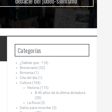
debacle del judeo-sionismo
Categorías
¿Sabías que…?
(4)
Aniversario
(32)
Armenia
(1)
Cita del día
(1)
Cultura
(144)
Historia
(115)
A 40 años de la última dictadura
(20)
La Roca
(3)
Datos para recordar
(3)