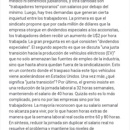
médico ni beneficios jubilatorios, y otra cantidad son
“trabajadores temporarios” con salarios por debajo del
mínimo. Luego, hay tres demandas que generan cierta
inquietud entre los trabajadores. La primera es que el
sindicato propone que por cada millón de dólares que la
empresa otorgue en dividendos especiales a los accionistas,
los trabajadores deben recibir un aumento de U$2 por hora
trabajada. La gran pregunta es en qué consisten “dividendos
especiales”. El segundo aspecto es que se discuta “una justa
transición hacia la producción de vehículos eléctricos (EV)”
que no solo amenazan las fuentes de empleo de la industria,
sino que hasta ahora quedan fuera de la sindicalización. Esto
en un contexto donde el traspaso hacia este tipo vehículos
viene acelerándose en Estados Unidos. Una vez más ¿qué
significa “justa transición”? Por último, el gremio insiste en
una reducción de la jornada laboral a 32 horas semanales,
manteniendo el salario de 40 horas. Quizás esto es lo más
complicado, pero no por las empresas sino por los
trabajadores. La mayoría reconocen que su salario semanal
no alcanza para vivir, por lo que hacen horas extras de
manera que la semana laboral real oscila entre 60 y 80 horas.
En síntesis, reducir la jornada sin duplicar el salario real no
resuelve el problema y mantiene los niveles de