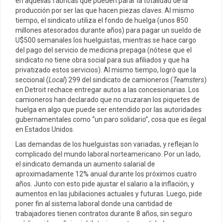
en aquellas fábricas que pueden parar la totalidad de la
producción por ser las que hacen piezas claves. Al mismo
tiempo, el sindicato utiliza el fondo de huelga (unos 850
millones atesorados durante años) para pagar un sueldo de
U$500 semanales los huelguistas, mientras se hace cargo
del pago del servicio de medicina prepaga (nótese que el
sindicato no tiene obra social para sus afiliados y que ha
privatizado estos servicios). Al mismo tiempo, logró que la
seccional (
Local
) 299 del sindicato de camioneros (
Teamsters
)
en Detroit rechace entregar autos a las concesionarias. Los
camioneros han declarado que no cruzaran los piquetes de
huelga en algo que puede ser entendido por las autoridades
gubernamentales como “un paro solidario”, cosa que es ilegal
en Estados Unidos.
Las demandas de los huelguistas son variadas, y reflejan lo
complicado del mundo laboral norteamericano. Por un lado,
el sindicato demanda un aumento salarial de
aproximadamente 12% anual durante los próximos cuatro
años. Junto con esto pide ajustar el salario a la inflación, y
aumentos en las jubilaciones actuales y futuras. Luego, pide
poner fin al sistema laboral donde una cantidad de
trabajadores tienen contratos durante 8 años, sin seguro