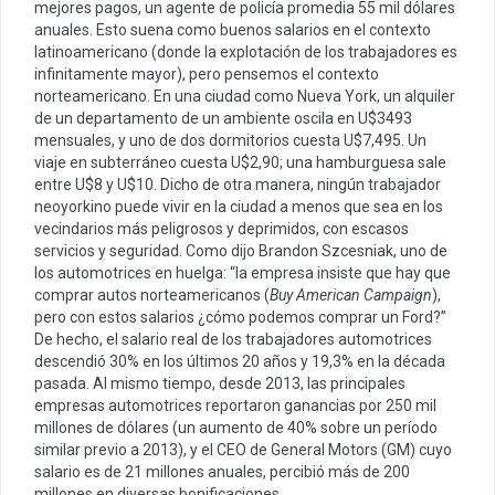
mejores pagos, un agente de policía promedia 55 mil dólares
anuales. Esto suena como buenos salarios en el contexto
latinoamericano (donde la explotación de los trabajadores es
infinitamente mayor), pero pensemos el contexto
norteamericano. En una ciudad como Nueva York, un alquiler
de un departamento de un ambiente oscila en U$3493
mensuales, y uno de dos dormitorios cuesta U$7,495. Un
viaje en subterráneo cuesta U$2,90; una hamburguesa sale
entre U$8 y U$10. Dicho de otra manera, ningún trabajador
neoyorkino puede vivir en la ciudad a menos que sea en los
vecindarios más peligrosos y deprimidos, con escasos
servicios y seguridad. Como dijo Brandon Szcesniak, uno de
los automotrices en huelga: “la empresa insiste que hay que
comprar autos norteamericanos (
Buy American Campaign
),
pero con estos salarios ¿cómo podemos comprar un Ford?”
De hecho, el salario real de los trabajadores automotrices
descendió 30% en los últimos 20 años y 19,3% en la década
pasada. Al mismo tiempo, desde 2013, las principales
empresas automotrices reportaron ganancias por 250 mil
millones de dólares (un aumento de 40% sobre un período
similar previo a 2013), y el CEO de General Motors (GM) cuyo
salario es de 21 millones anuales, percibió más de 200
millones en diversas bonificaciones.