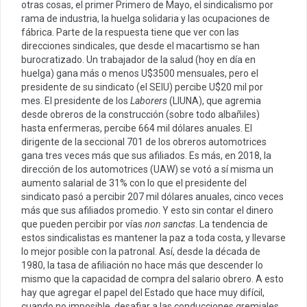
otras cosas, el primer Primero de Mayo, el sindicalismo por
rama de industria, la huelga solidaria y las ocupaciones de
fábrica. Parte de la respuesta tiene que ver con las
direcciones sindicales, que desde el macartismo se han
burocratizado. Un trabajador de la salud (hoy en día en
huelga) gana más o menos U$3500 mensuales, pero el
presidente de su sindicato (el SEIU) percibe U$20 mil por
mes. El presidente de los
Laborers
(LIUNA), que agremia
desde obreros de la construcción (sobre todo albañiles)
hasta enfermeras, percibe 664 mil dólares anuales. El
dirigente de la seccional 701 de los obreros automotrices
gana tres veces más que sus afiliados. Es más, en 2018, la
dirección de los automotrices (UAW) se votó a sí misma un
aumento salarial de 31% con lo que el presidente del
sindicato pasó a percibir 207 mil dólares anuales, cinco veces
más que sus afiliados promedio. Y esto sin contar el dinero
que pueden percibir por vías
non sanctas
. La tendencia de
estos sindicalistas es mantener la paz a toda costa, y llevarse
lo mejor posible con la patronal. Así, desde la década de
1980, la tasa de afiliación no hace más que descender lo
mismo que la capacidad de compra del salario obrero. A esto
hay que agregar el papel del Estado que hace muy difícil,
cuando no imposible, desafiar a las conducciones gremiales