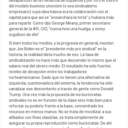
desaparición de la militancia de izquierda y por otro el triunfo
del modelo
business unionism
(o sea sindicalismo
empresario) cuya idea básica era la colaboración con el
capital para que así se “ensanchara la torta” y hubiera más
para repartir. Como dijo George Meany, primer secretario
general de la AFL-CIO, “nunca hice una huelga, y estoy
orgulloso de ello”.
Si bien todos los medios, y la progresía en general, insisten
que Joe Biden es el “presidente más pro sindical” en la
historia, la realidad dista mucho de eso. La tasa de
sindicalización no hace más que descender lo mismo que el
salario real del obrero medio. El resultado ha sido fuertes
niveles de decepción entre los trabajadores
norteamericanos. Dado que no tienen una alternativa de
izquierda, cuestionadora del sistema, la tendencia ha sido
canalizar ese descontento a través de gente como Donald
Trump. Una vez más la propuesta de los burócratas
sindicales no es en función de la clase sino más bien para
reforzar su poderío frente a la base, concentrado los
recursos en menos manos. No se trata de movilizar a sus
afiliados con fines clasistas, se trata simplemente de
asegurar su propia reproducción como burócratas. De ahí