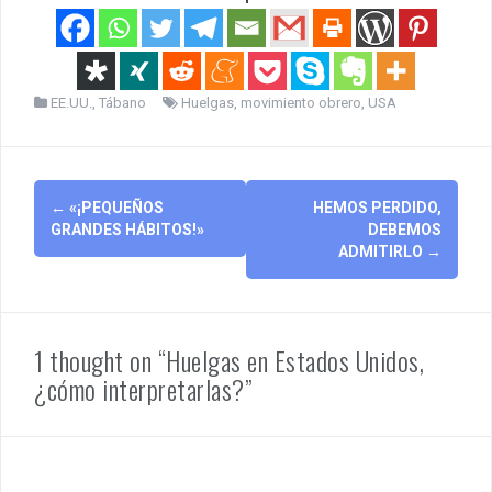
EE.UU.
,
Tábano
Huelgas
,
movimiento obrero
,
USA
Post
←
«¡PEQUEÑOS
HEMOS PERDIDO,
navigation
GRANDES HÁBITOS!»
DEBEMOS
ADMITIRLO
→
1 thought on “Huelgas en Estados Unidos,
¿cómo interpretarlas?”