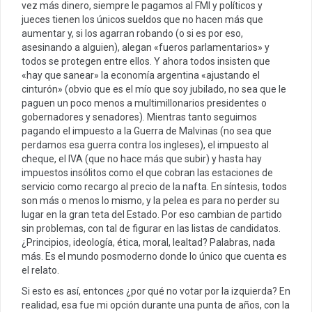
vez más dinero, siempre le pagamos al FMI y políticos y
jueces tienen los únicos sueldos que no hacen más que
aumentar y, si los agarran robando (o si es por eso,
asesinando a alguien), alegan «fueros parlamentarios» y
todos se protegen entre ellos. Y ahora todos insisten que
«hay que sanear» la economía argentina «ajustando el
cinturón» (obvio que es el mío que soy jubilado, no sea que le
paguen un poco menos a multimillonarios presidentes o
gobernadores y senadores). Mientras tanto seguimos
pagando el impuesto a la Guerra de Malvinas (no sea que
perdamos esa guerra contra los ingleses), el impuesto al
cheque, el IVA (que no hace más que subir) y hasta hay
impuestos insólitos como el que cobran las estaciones de
servicio como recargo al precio de la nafta. En síntesis, todos
son más o menos lo mismo, y la pelea es para no perder su
lugar en la gran teta del Estado. Por eso cambian de partido
sin problemas, con tal de figurar en las listas de candidatos.
¿Principios, ideología, ética, moral, lealtad? Palabras, nada
más. Es el mundo posmoderno donde lo único que cuenta es
el relato.
Si esto es así, entonces ¿por qué no votar por la izquierda? En
realidad, esa fue mi opción durante una punta de años, con la