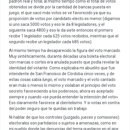
padrón real y total; al mismo tiempo como el total de votos
obtenidos se divide por la cantidad de bancas puesta en
juego, el que sacó más votos se ve favorecido ya que su
proporción de votos por candidato electo es menor (digamos
si uno saca 5000 votos y eso le da 8 legisladores, y el
siguiente saca 4800 y eso le da siete entonces el primero
recibe 1 legislador cada 625 votos recibidos, mientras que el
segundo recibe un legislador cada 685 votos).
Al mismo tiempo ha desaparecido la figura del voto marcado.
Muy sintéticamente, durante décadas una boleta electoral
con marcas o cortes era anulada puesto que podía revelar la
identidad del votante. Como explicaba mi abuelito que fue
intendente de San Francisco de Córdoba cinco veces, y de
estas cosas sabía
lungo
, el voto marcado y el voto cantado
eran más o menos lo mismo y violaban el principio del voto
secreto favoreciendo a los poderosos; ahora es aceptado
siempre y cuando «se pueda entender la intención del voto».
Eso claramente favorece al clientelismo. Y si votas en contra
del poder seguro que te quedas sin trabajo.
Ni hablar de que los controles (juzgado, jueces y comisiones)
electorales son partidarios o sujetos a amenazas, como en
mi pueblo donde las denuncias del tema quedaron en el aire