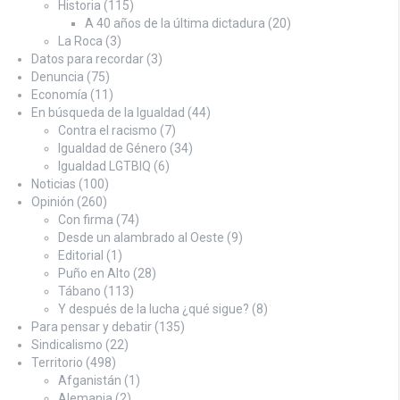
Historia
(115)
A 40 años de la última dictadura
(20)
La Roca
(3)
Datos para recordar
(3)
Denuncia
(75)
Economía
(11)
En búsqueda de la Igualdad
(44)
Contra el racismo
(7)
Igualdad de Género
(34)
Igualdad LGTBIQ
(6)
Noticias
(100)
Opinión
(260)
Con firma
(74)
Desde un alambrado al Oeste
(9)
Editorial
(1)
Puño en Alto
(28)
Tábano
(113)
Y después de la lucha ¿qué sigue?
(8)
Para pensar y debatir
(135)
Sindicalismo
(22)
Territorio
(498)
Afganistán
(1)
Alemania
(2)