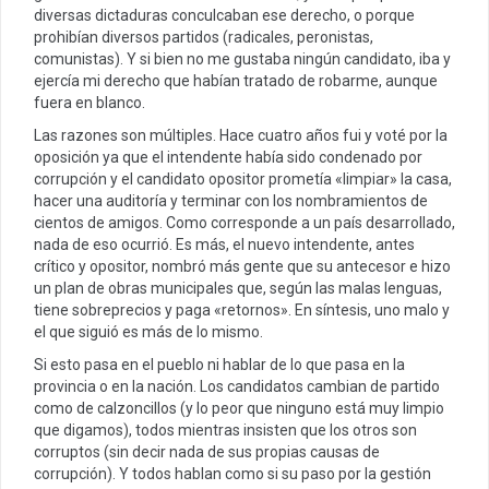
diversas dictaduras conculcaban ese derecho, o porque
prohibían diversos partidos (radicales, peronistas,
comunistas). Y si bien no me gustaba ningún candidato, iba y
ejercía mi derecho que habían tratado de robarme, aunque
fuera en blanco.
Las razones son múltiples. Hace cuatro años fui y voté por la
oposición ya que el intendente había sido condenado por
corrupción y el candidato opositor prometía «limpiar» la casa,
hacer una auditoría y terminar con los nombramientos de
cientos de amigos. Como corresponde a un país desarrollado,
nada de eso ocurrió. Es más, el nuevo intendente, antes
crítico y opositor, nombró más gente que su antecesor e hizo
un plan de obras municipales que, según las malas lenguas,
tiene sobreprecios y paga «retornos». En síntesis, uno malo y
el que siguió es más de lo mismo.
Si esto pasa en el pueblo ni hablar de lo que pasa en la
provincia o en la nación. Los candidatos cambian de partido
como de calzoncillos (y lo peor que ninguno está muy limpio
que digamos), todos mientras insisten que los otros son
corruptos (sin decir nada de sus propias causas de
corrupción). Y todos hablan como si su paso por la gestión