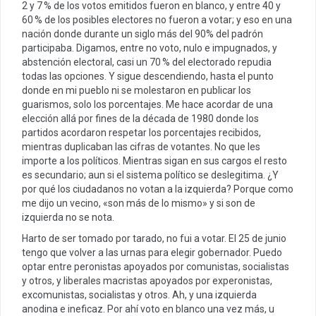
2 y 7 % de los votos emitidos fueron en blanco, y entre 40 y
60 % de los posibles electores no fueron a votar; y eso en una
nación donde durante un siglo más del 90% del padrón
participaba. Digamos, entre no voto, nulo e impugnados, y
abstención electoral, casi un 70 % del electorado repudia
todas las opciones. Y sigue descendiendo, hasta el punto
donde en mi pueblo ni se molestaron en publicar los
guarismos, solo los porcentajes. Me hace acordar de una
elección allá por fines de la década de 1980 donde los
partidos acordaron respetar los porcentajes recibidos,
mientras duplicaban las cifras de votantes. No que les
importe a los políticos. Mientras sigan en sus cargos el resto
es secundario; aun si el sistema político se deslegitima. ¿Y
por qué los ciudadanos no votan a la izquierda? Porque como
me dijo un vecino, «son más de lo mismo» y si son de
izquierda no se nota.
Harto de ser tomado por tarado, no fui a votar. El 25 de junio
tengo que volver a las urnas para elegir gobernador. Puedo
optar entre peronistas apoyados por comunistas, socialistas
y otros, y liberales macristas apoyados por experonistas,
excomunistas, socialistas y otros. Ah, y una izquierda
anodina e ineficaz. Por ahí voto en blanco una vez más, u