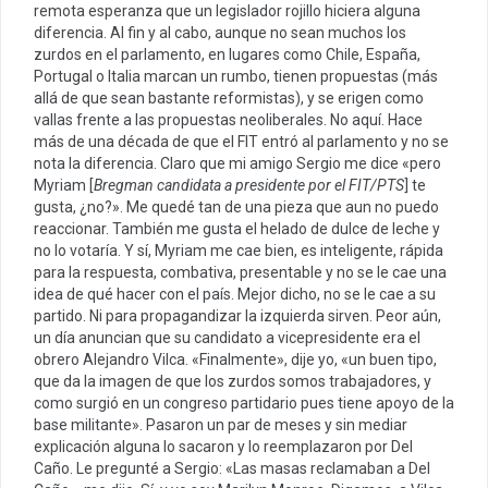
remota esperanza que un legislador rojillo hiciera alguna
diferencia. Al fin y al cabo, aunque no sean muchos los
zurdos en el parlamento, en lugares como Chile, España,
Portugal o Italia marcan un rumbo, tienen propuestas (más
allá de que sean bastante reformistas), y se erigen como
vallas frente a las propuestas neoliberales. No aquí. Hace
más de una década de que el FIT entró al parlamento y no se
nota la diferencia. Claro que mi amigo Sergio me dice «pero
Myriam [
Bregman candidata a presidente por el FIT/PTS
] te
gusta, ¿no?». Me quedé tan de una pieza que aun no puedo
reaccionar. También me gusta el helado de dulce de leche y
no lo votaría. Y sí, Myriam me cae bien, es inteligente, rápida
para la respuesta, combativa, presentable y no se le cae una
idea de qué hacer con el país. Mejor dicho, no se le cae a su
partido. Ni para propagandizar la izquierda sirven. Peor aún,
un día anuncian que su candidato a vicepresidente era el
obrero Alejandro Vilca. «Finalmente», dije yo, «un buen tipo,
que da la imagen de que los zurdos somos trabajadores, y
como surgió en un congreso partidario pues tiene apoyo de la
base militante». Pasaron un par de meses y sin mediar
explicación alguna lo sacaron y lo reemplazaron por Del
Caño. Le pregunté a Sergio: «Las masas reclamaban a Del