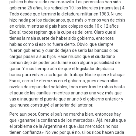
pública hubiera sido una maravilla. Los peronistas han sido
gobierno 26 años, los radicales 10, los liberales (macristas) 4.
Todo desde que terminó la dictadura militar en 1983. Ni uno
hizo nada por los ciudadanos, que más o menos van de crisis
en crisis, mientras el país hace colapso cada 10 o 12 años.
Eso sí, todos repiten que la culpa es del otro. Claro que si
tienes la mala suerte de haber sido gobierno, entonces
hablas como si eso no fuera cierto. Obvio, que siempre
fueron gobierno; y cuando dejan de serlo las bancas o los
cargos pasan a sus hijos. Hace mucho que el ciudadano
común dejó de poder postularse con alguna posibilidad de
ganar. Y más tiempo aún de que el legislador dejaba su
banca para volver a su lugar de trabajo. Nadie quiere trabajar.
Eso sí, como te eternizas en el gobierno, pues desarrollas
niveles de impunidad notables, todo mientras te robas hasta
el agua de las canillas, mientras anuncias una vez más que
vas a inaugurar el puente que anunció el gobierno anterior y
que nunca construyó el anterior del anterior.
Pero aun peor. Como el país no marcha bien, entonces hay
que «ganarse la confianza de los mercados». Ajá, resulta que
el problema de la Argentina es que «los mercados no nos
tienen confianza». No veo por qué no, si los ricos hacen cada