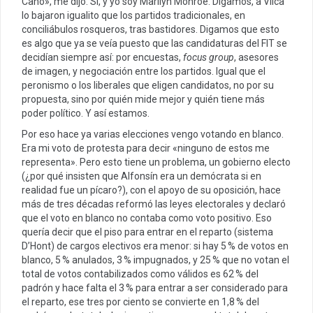
Caño», me dijo. Sí, y yo soy Marilyn Monroe. Digamos, a Vilca
lo bajaron igualito que los partidos tradicionales, en
conciliábulos rosqueros, tras bastidores. Digamos que esto
es algo que ya se veía puesto que las candidaturas del FIT se
decidían siempre así: por encuestas,
focus group
, asesores
de imagen, y negociación entre los partidos. Igual que el
peronismo o los liberales que eligen candidatos, no por su
propuesta, sino por quién mide mejor y quién tiene más
poder político. Y así estamos.
Por eso hace ya varias elecciones vengo votando en blanco.
Era mi voto de protesta para decir «ninguno de estos me
representa». Pero esto tiene un problema, un gobierno electo
(¿por qué insisten que Alfonsín era un demócrata si en
realidad fue un pícaro?), con el apoyo de su oposición, hace
más de tres décadas reformó las leyes electorales y declaró
que el voto en blanco no contaba como voto positivo. Eso
quería decir que el piso para entrar en el reparto (sistema
D’Hont) de cargos electivos era menor: si hay 5 % de votos en
blanco, 5 % anulados, 3 % impugnados, y 25 % que no votan el
total de votos contabilizados como válidos es 62 % del
padrón y hace falta el 3 % para entrar a ser considerado para
el reparto, ese tres por ciento se convierte en 1,8 % del