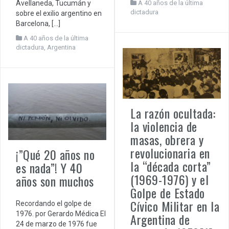
Avellaneda, Tucumán y
A 40 años de la última
dictadura
sobre el exilio argentino en
Barcelona, […]
A 40 años de la última
dictadura
,
Argentina
La razón ocultada:
la violencia de
masas, obrera y
revolucionaria en
¡”Qué 20 años no
la “década corta”
es nada”! Y 40
(1969-1976) y el
años son muchos
Golpe de Estado
Cívico Militar en la
Recordando el golpe de
1976. por Gerardo Médica El
Argentina de
24 de marzo de 1976 fue