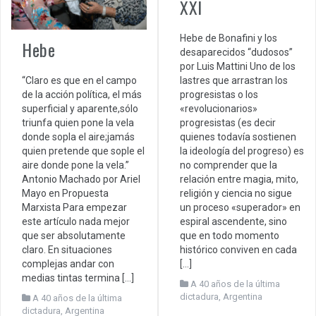
XXI
Hebe de Bonafini y los
Hebe
desaparecidos “dudosos”
por Luis Mattini Uno de los
“Claro es que en el campo
lastres que arrastran los
de la acción política, el más
progresistas o los
superficial y aparente,sólo
«revolucionarios»
triunfa quien pone la vela
progresistas (es decir
donde sopla el aire;jamás
quienes todavía sostienen
quien pretende que sople el
la ideología del progreso) es
aire donde pone la vela.”
no comprender que la
Antonio Machado por Ariel
relación entre magia, mito,
Mayo en Propuesta
religión y ciencia no sigue
Marxista Para empezar
un proceso «superador» en
este artículo nada mejor
espiral ascendente, sino
que ser absolutamente
que en todo momento
claro. En situaciones
histórico conviven en cada
complejas andar con
[…]
medias tintas termina […]
A 40 años de la última
dictadura
,
Argentina
A 40 años de la última
dictadura
,
Argentina