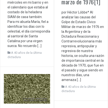
marzo de 1976[1]
miércoles en mi barrio y en
el calendario que estaba al
costado de la heladera
por Héctor Löbbe* Al
SIAM de casa también.
analizar las causas del
Para mi abuela María, fiel a
Golpe de Estado Cívico
identificar los días con lo
Militar de marzo de 1976 en
celestial, el día correspondía
la Argentina y de la
al santoral de Santa
Dictadura Reaccionaria y
Catalina por una virgen
Contrarrevolucionaria más
sueca. No recuerdo […]
represiva, antipopular y
regresiva de nuestra
A 40 años de la última
historia, se oculta una razón
dictadura
de importancia central en la
década de 1970, que fue en
el pasado y sigue siendo en
nuestros días, una
amenaza […]
A 40 años de la última
dictadura