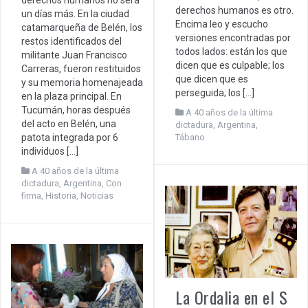
derechos humanos no será
derechos humanos es otro.
un días más. En la ciudad
Encima leo y escucho
catamarqueña de Belén, los
versiones encontradas por
restos identificados del
todos lados: están los que
militante Juan Francisco
dicen que es culpable; los
Carreras, fueron restituidos
que dicen que es
y su memoria homenajeada
perseguida; los […]
en la plaza principal. En
Tucumán, horas después
A 40 años de la última
del acto en Belén, una
dictadura
,
Argentina
,
Tábano
patota integrada por 6
individuos […]
A 40 años de la última
dictadura
,
Argentina
,
Con
firma
,
Historia
,
Noticias
La Ordalia en el S