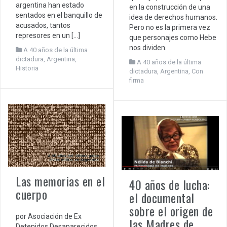
argentina han estado
en la construcción de una
sentados en el banquillo de
idea de derechos humanos.
acusados, tantos
Pero no es la primera vez
represores en un […]
que personajes como Hebe
nos dividen.
A 40 años de la última
dictadura
,
Argentina
,
A 40 años de la última
Historia
dictadura
,
Argentina
,
Con
firma
Las memorias en el
40 años de lucha:
cuerpo
el documental
sobre el origen de
por Asociación de Ex
las Madres de
Detenidos Desaparecidos