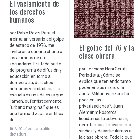
El vaciamiento de
los derechos
humanos
por Pablo Pozzi Para el
treinta aniversario del golpe
El golpe del 76 y la
de estado de 1976, me
invitaron a dar una charla a
clase obrera
los alumnos de un
secundario. Era todo parte
por Leonidas Noni Ceruti
del programa de difusión y
Periodista: ¿Cómo se
educación en torno a
explica que teniendo tanto
democracia, derechos
poder en sus manos, la
humanos y ciudadanía. La
Junta Militar avanzara tan
escuela es una de esas que
poco en las
llaman, eufemísticamente,
privatizaciones?. Juan
“urbano marginal” que es
Alemann: Nosotros
una forma dizque científica
liquidamos la subversión,
de […]
derrotamos al movimiento
A 40 años de la última
sindical y desarticulamos a
dictadura
la clase obrera. Todo lo que