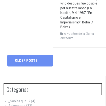
vino después fue posible
por nuestra labor. (La
Nación, 9-4-1987, “En
Capitalismo e
Imperialismo”, Beba C.
Balvé)
A 40 años de la última
dictadura
Posts
←
OLDER POSTS
navigation
Categorías
¿Sabías que…?
(4)
Aniversario
(32)