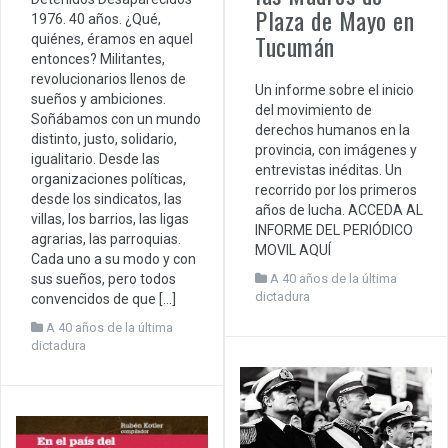
Plaza de Mayo en
1976. 40 años. ¿Qué,
Tucumán
quiénes, éramos en aquel
entonces? Militantes,
revolucionarios llenos de
Un informe sobre el inicio
sueños y ambiciones.
del movimiento de
Soñábamos con un mundo
derechos humanos en la
distinto, justo, solidario,
provincia, con imágenes y
igualitario. Desde las
entrevistas inéditas. Un
organizaciones políticas,
recorrido por los primeros
desde los sindicatos, las
años de lucha. ACCEDA AL
villas, los barrios, las ligas
INFORME DEL PERIÓDICO
agrarias, las parroquias.
MOVIL AQUÍ
Cada uno a su modo y con
sus sueños, pero todos
A 40 años de la última
dictadura
convencidos de que […]
A 40 años de la última
dictadura