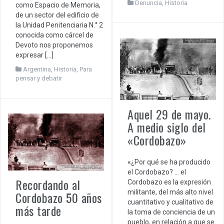
Denuncia
,
Historia
como Espacio de Memoria,
de un sector del edificio de
la Unidad Penitenciaria N.° 2
conocida como cárcel de
Devoto nos proponemos
expresar […]
Argentina
,
Historia
,
Para
pensar y debatir
Aquel 29 de mayo.
A medio siglo del
«Cordobazo»
«¿Por qué se ha producido
el Cordobazo? … el
Recordando al
Cordobazo es la expresión
militante, del más alto nivel
Cordobazo 50 años
cuantitativo y cualitativo de
más tarde
la toma de conciencia de un
pueblo, en relación a que se