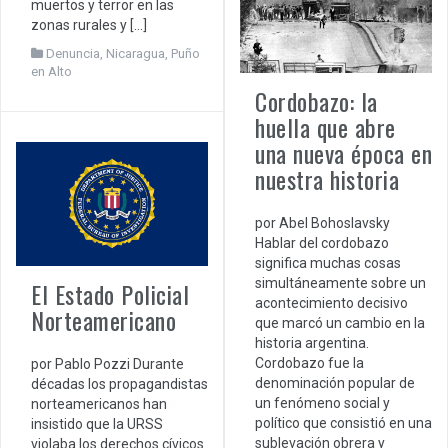
muertos y terror en las
zonas rurales y […]
Denuncia
,
Nicaragua
,
Puño
en Alto
Cordobazo: la
huella que abre
una nueva época en
nuestra historia
por Abel Bohoslavsky
Hablar del cordobazo
significa muchas cosas
simultáneamente sobre un
El Estado Policial
acontecimiento decisivo
Norteamericano
que marcó un cambio en la
historia argentina.
Cordobazo fue la
por Pablo Pozzi Durante
denominación popular de
décadas los propagandistas
un fenómeno social y
norteamericanos han
político que consistió en una
insistido que la URSS
sublevación obrera y
violaba los derechos cívicos