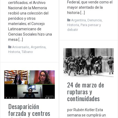
Federal, que vende como el
certificados; el Archivo
mayor atentado de la
Nacional de la Memoria
historia […]
recibió una colección del
periódico y otros
Argentina
,
Denuncia
,
materiales; el Concejo
Historia
,
Para pensar y
Latinoamericano de
debatir
Ciencias Sociales hizo una
mesa […]
Aniversario
,
Argentina
,
Historia
,
Tábano
24 de marzo de
rupturas y
continuidades
Desaparición
por Rubén Kotler Esta
forzada y centros
semana se cumplirá un