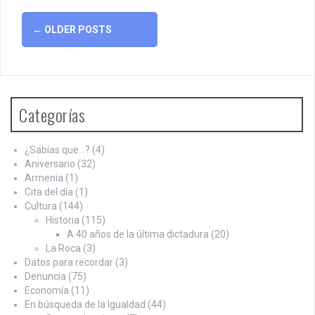
Posts
←
OLDER POSTS
navigation
Categorías
¿Sabías que…?
(4)
Aniversario
(32)
Armenia
(1)
Cita del día
(1)
Cultura
(144)
Historia
(115)
A 40 años de la última dictadura
(20)
La Roca
(3)
Datos para recordar
(3)
Denuncia
(75)
Economía
(11)
En búsqueda de la Igualdad
(44)