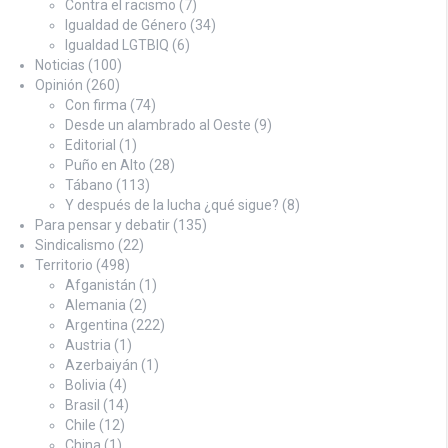
Contra el racismo
(7)
Igualdad de Género
(34)
Igualdad LGTBIQ
(6)
Noticias
(100)
Opinión
(260)
Con firma
(74)
Desde un alambrado al Oeste
(9)
Editorial
(1)
Puño en Alto
(28)
Tábano
(113)
Y después de la lucha ¿qué sigue?
(8)
Para pensar y debatir
(135)
Sindicalismo
(22)
Territorio
(498)
Afganistán
(1)
Alemania
(2)
Argentina
(222)
Austria
(1)
Azerbaiyán
(1)
Bolivia
(4)
Brasil
(14)
Chile
(12)
China
(1)