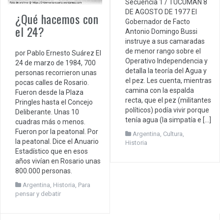
Secuencia 1 / TUCUMAN 8
DE AGOSTO DE 1977 El
¿Qué hacemos con
Gobernador de Facto
el 24?
Antonio Domingo Bussi
instruye a sus camaradas
de menor rango sobre el
por Pablo Ernesto Suárez El
Operativo Independencia y
24 de marzo de 1984, 700
detalla la teoría del Agua y
personas recorrieron unas
el pez. Les cuenta, mientras
pocas calles de Rosario.
camina con la espalda
Fueron desde la Plaza
recta, que el pez (militantes
Pringles hasta el Concejo
políticos) podía vivir porque
Deliberante. Unas 10
tenía agua (la simpatía e […]
cuadras más o menos.
Fueron por la peatonal. Por
Argentina
,
Cultura
,
la peatonal. Dice el Anuario
Historia
Estadístico que en esos
años vivían en Rosario unas
800.000 personas.
Argentina
,
Historia
,
Para
pensar y debatir