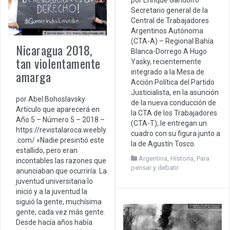
por Enrique Gandolfo
Secretario general de la
Central de Trabajadores
Argentinos Autónoma
(CTA-A) – Regional Bahía
Nicaragua 2018,
Blanca-Dorrego A Hugo
tan violentamente
Yasky, recientemente
amarga
integrado a la Mesa de
Acción Política del Partido
Justicialista, en la asunción
por Abel Bohoslavsky
de la nueva conducción de
Artículo que aparecerá en
la CTA de los Trabajadores
Año 5 – Número 5 – 2018 –
(CTA-T), le entregan un
https://revistalaroca.weebly
cuadro con su figura junto a
.com/ «Nadie presintió este
la de Agustín Tosco.
estallido, pero eran
Argentina
,
Historia
,
Para
incontables las razones que
pensar y debatir
anunciaban que ocurriría. La
juventud universitaria lo
inició y a la juventud la
siguió la gente, muchísima
gente, cada vez más gente.
Desde hacía años había