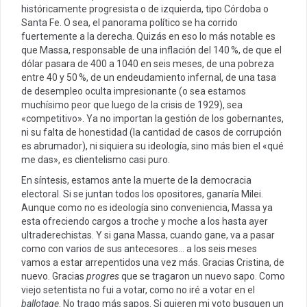
históricamente progresista o de izquierda, tipo Córdoba o
Santa Fe. O sea, el panorama político se ha corrido
fuertemente a la derecha. Quizás en eso lo más notable es
que Massa, responsable de una inflación del 140 %, de que el
dólar pasara de 400 a 1040 en seis meses, de una pobreza
entre 40 y 50 %, de un endeudamiento infernal, de una tasa
de desempleo oculta impresionante (o sea estamos
muchísimo peor que luego de la crisis de 1929), sea
«competitivo». Ya no importan la gestión de los gobernantes,
ni su falta de honestidad (la cantidad de casos de corrupción
es abrumador), ni siquiera su ideología, sino más bien el «qué
me das», es clientelismo casi puro.
En síntesis, estamos ante la muerte de la democracia
electoral. Si se juntan todos los opositores, ganaría Milei.
Aunque como no es ideología sino conveniencia, Massa ya
esta ofreciendo cargos a troche y moche a los hasta ayer
ultraderechistas. Y si gana Massa, cuando gane, va a pasar
como con varios de sus antecesores… a los seis meses
vamos a estar arrepentidos una vez más. Gracias Cristina, de
nuevo. Gracias
progres
que se tragaron un nuevo sapo. Como
viejo setentista no fui a votar, como no iré a votar en el
ballotage
. No trago más sapos. Si quieren mi voto busquen un