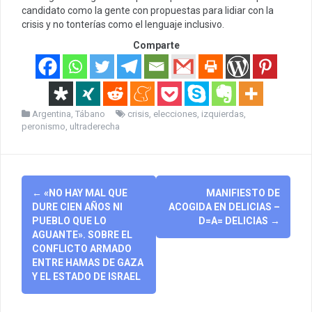
candidato como la gente con propuestas para lidiar con la
crisis y no tonterías como el lenguaje inclusivo.
Comparte
Argentina
,
Tábano
crisis
,
elecciones
,
izquierdas
,
peronismo
,
ultraderecha
Post
←
«NO HAY MAL QUE
MANIFIESTO DE
navigation
DURE CIEN AÑOS NI
ACOGIDA EN DELICIAS –
PUEBLO QUE LO
D=A= DELICIAS
→
AGUANTE». SOBRE EL
CONFLICTO ARMADO
ENTRE HAMAS DE GAZA
Y EL ESTADO DE ISRAEL