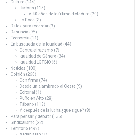
Cultura
(144)
Historia
(115)
A 40 años de la última dictadura
(20)
La Roca
(3)
Datos para recordar
(3)
Denuncia
(75)
Economía
(11)
En búsqueda de la Igualdad
(44)
Contra el racismo
(7)
Igualdad de Género
(34)
Igualdad LGTBIQ
(6)
Noticias
(100)
Opinión
(260)
Con firma
(74)
Desde un alambrado al Oeste
(9)
Editorial
(1)
Puño en Alto
(28)
Tábano
(113)
Y después de la lucha ¿qué sigue?
(8)
Para pensar y debatir
(135)
Sindicalismo
(22)
Territorio
(498)
Afganistán
(1)