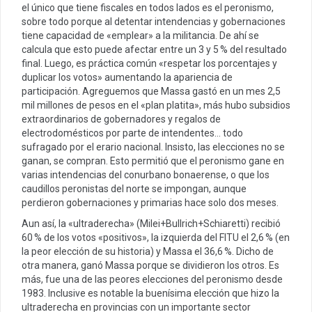
el único que tiene fiscales en todos lados es el peronismo,
sobre todo porque al detentar intendencias y gobernaciones
tiene capacidad de «emplear» a la militancia. De ahí se
calcula que esto puede afectar entre un 3 y 5 % del resultado
final. Luego, es práctica común «respetar los porcentajes y
duplicar los votos» aumentando la apariencia de
participación. Agreguemos que Massa gastó en un mes 2,5
mil millones de pesos en el «plan platita», más hubo subsidios
extraordinarios de gobernadores y regalos de
electrodomésticos por parte de intendentes… todo
sufragado por el erario nacional. Insisto, las elecciones no se
ganan, se compran. Esto permitió que el peronismo gane en
varias intendencias del conurbano bonaerense, o que los
caudillos peronistas del norte se impongan, aunque
perdieron gobernaciones y primarias hace solo dos meses.
Aun así, la «ultraderecha» (Milei+Bullrich+Schiaretti) recibió
60 % de los votos «positivos», la izquierda del FITU el 2,6 % (en
la peor elección de su historia) y Massa el 36,6 %. Dicho de
otra manera, ganó Massa porque se dividieron los otros. Es
más, fue una de las peores elecciones del peronismo desde
1983. Inclusive es notable la buenísima elección que hizo la
ultraderecha en provincias con un importante sector