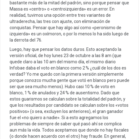
bastante más de la mitad del padrón, sino porque pensar que
Massa es «centro» o «centroizquierda» es un error. En
realidad, tuvimos una opción entre tres variantes de
ultraderecha, las tres con ajuste, con eliminación de
conquistas. Pensar que hay algo así como «peronismo de
izquierda» es un oxímoron, o por lo menos lo ha sido luego de
la derrota del 76.
Luego, hay que pensar los datos duros. Esto aceptando la
versión oficial, de hoy lunes 23 de octubre a las 8 am (que
quede claro a las 10 am del mismo día, el mismo diario
Infobae daba el voto en blanco como 2 % ¿cuál de los dos es
verdad? Yo me quedo con la primera versión simplemente
porque conozco mucha gente que votó en blanco pero puede
ser que sea mucho menos). Hubo casi 10 % de voto en
blanco, 1 % de anulados y 24 % de ausentismo. Dado que
estos guarismos se calculan sobre la totalidad del padrón, y
que los resultados por candidato se calculan sobre los «votos
positivos» (o sea, excluyen los anteriores), el gran ganador
fue el «no quiero a nadie». Si a esto agregamos los
problemas de siempre de saber qué pasó ahí se complica
aun más la vida. Todos aceptamos que donde no hay fiscales
(o donde hacen acuerdo con el otro) hay fraude. En general,