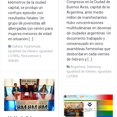
Congresos en la Ciudad de
kilómetros de la ciudad
Buenos Aires, capital de la
capital, se produjo un
Argentina, ante medio
confuso episodio con
millón de manifestantes.
resultados fatales. Un
Hubo concentraciones
grupo de jovencitas allí
multitudinarias en decenas
albergadas (un centro para
de ciudades argentinas. Un
mujeres menores de edad
documento trabajado y
en situación […]
consensuado en cinco
Cultura
,
Guatemala
,
asambleas feministas que
Igualdad de Género
,
Igualdad
desbordaron cada viernes
LGTBIQ
,
Para pensar y
de febrero y […]
debatir
Argentina
,
Denuncia
,
Igualdad de Género
,
Igualdad
LGTBIQ