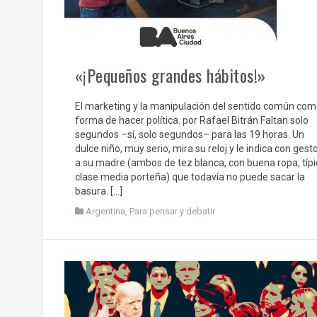
«¡Pequeños grandes hábitos!»
El marketing y la manipulación del sentido común com
forma de hacer política. por Rafael Bitrán Faltan solo
segundos –sí, solo segundos– para las 19 horas. Un
dulce niño, muy serio, mira su reloj y le indica con gest
a su madre (ambos de tez blanca, con buena ropa, típi
clase media porteña) que todavía no puede sacar la
basura. […]
Argentina
,
Para pensar y debatir