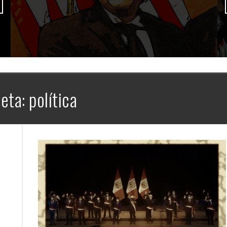
ueta:
política