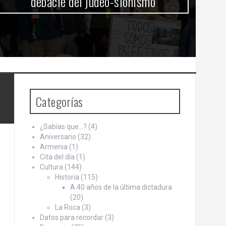
debacle del judeo-sionismo
Categorías
¿Sabías que…?
(4)
Aniversario
(32)
Armenia
(1)
Cita del día
(1)
Cultura
(144)
Historia
(115)
A 40 años de la última dictadura
(20)
La Roca
(3)
Datos para recordar
(3)