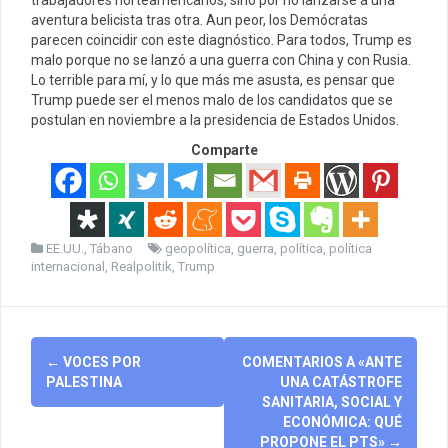
trabajadores norteamericanos, sino por no lanzarse a una
aventura belicista tras otra. Aun peor, los Demócratas
parecen coincidir con este diagnóstico. Para todos, Trump es
malo porque no se lanzó a una guerra con China y con Rusia.
Lo terrible para mí, y lo que más me asusta, es pensar que
Trump puede ser el menos malo de los candidatos que se
postulan en noviembre a la presidencia de Estados Unidos.
Comparte
EE.UU.
,
Tábano
geopolítica
,
guerra
,
política
,
política
internacional
,
Realpolitik
,
Trump
Post
←
VOCES POR
COMENTARIOS A «ANTE
navigation
PALESTINA
UNA CATÁSTROFE
SANITARIA, SOCIAL Y
ECONÓMICA: QUÉ
PROPONE EL PTS»
→