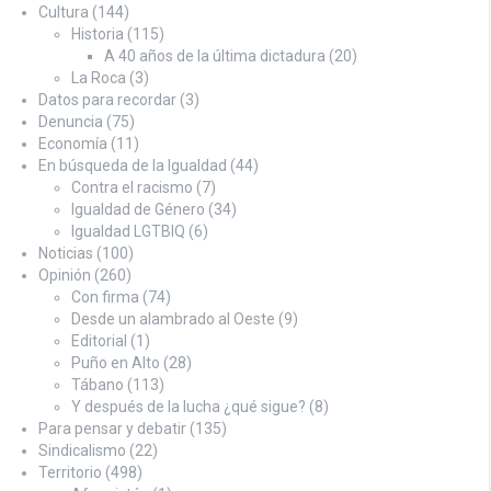
Cultura
(144)
Historia
(115)
A 40 años de la última dictadura
(20)
La Roca
(3)
Datos para recordar
(3)
Denuncia
(75)
Economía
(11)
En búsqueda de la Igualdad
(44)
Contra el racismo
(7)
Igualdad de Género
(34)
Igualdad LGTBIQ
(6)
Noticias
(100)
Opinión
(260)
Con firma
(74)
Desde un alambrado al Oeste
(9)
Editorial
(1)
Puño en Alto
(28)
Tábano
(113)
Y después de la lucha ¿qué sigue?
(8)
Para pensar y debatir
(135)
Sindicalismo
(22)
Territorio
(498)