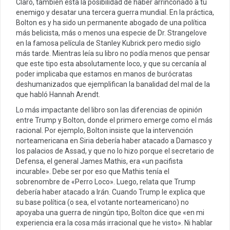
Claro, también esta la posibilidad de haber arrinconado a tu
enemigo y desatar una tercera guerra mundial. En la práctica,
Bolton es y ha sido un permanente abogado de una política
más belicista, más o menos una especie de Dr. Strangelove
en la famosa película de Stanley Kubrick pero medio siglo
más tarde. Mientras leía su libro no podía menos que pensar
que este tipo esta absolutamente loco, y que su cercanía al
poder implicaba que estamos en manos de burócratas
deshumanizados que ejemplifican la banalidad del mal de la
que habló Hannah Arendt.
Lo más impactante del libro son las diferencias de opinión
entre Trump y Bolton, donde el primero emerge como el más
racional. Por ejemplo, Bolton insiste que la intervención
norteamericana en Siria debería haber atacado a Damasco y
los palacios de Assad, y que no lo hizo porque el secretario de
Defensa, el general James Mathis, era «un pacifista
incurable». Debe ser por eso que Mathis tenía el
sobrenombre de «Perro Loco». Luego, relata que Trump
debería haber atacado a Irán. Cuando Trump le explica que
su base política (o sea, el votante norteamericano) no
apoyaba una guerra de ningún tipo, Bolton dice que «en mi
experiencia era la cosa más irracional que he visto». Ni hablar