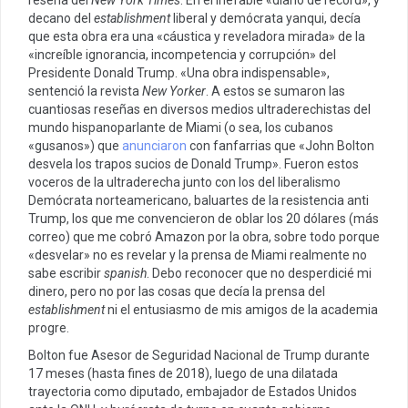
reseña del
New York Times
. En el inefable «diario de récord», y
decano del
establishment
liberal y demócrata yanqui, decía
que esta obra era una «cáustica y reveladora mirada» de la
«increíble ignorancia, incompetencia y corrupción» del
Presidente Donald Trump. «Una obra indispensable»,
sentenció la revista
New Yorker
. A estos se sumaron las
cuantiosas reseñas en diversos medios ultraderechistas del
mundo hispanoparlante de Miami (o sea, los cubanos
«gusanos») que
anunciaron
con fanfarrias que «John Bolton
desvela los trapos sucios de Donald Trump». Fueron estos
voceros de la ultraderecha junto con los del liberalismo
Demócrata norteamericano, baluartes de la resistencia anti
Trump, los que me convencieron de oblar los 20 dólares (más
correo) que me cobró Amazon por la obra, sobre todo porque
«desvelar» no es revelar y la prensa de Miami realmente no
sabe escribir
spanish
. Debo reconocer que no desperdicié mi
dinero, pero no por las cosas que decía la prensa del
establishment
ni el entusiasmo de mis amigos de la academia
progre.
Bolton fue Asesor de Seguridad Nacional de Trump durante
17 meses (hasta fines de 2018), luego de una dilatada
trayectoria como diputado, embajador de Estados Unidos