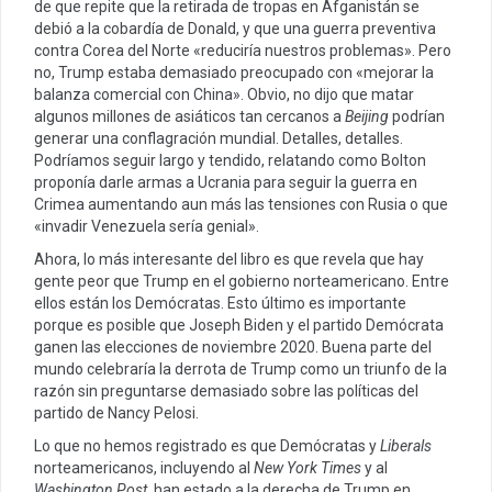
de que repite que la retirada de tropas en Afganistán se
debió a la cobardía de Donald, y que una guerra preventiva
contra Corea del Norte «reduciría nuestros problemas». Pero
no, Trump estaba demasiado preocupado con «mejorar la
balanza comercial con China». Obvio, no dijo que matar
algunos millones de asiáticos tan cercanos a
Beijing
podrían
generar una conflagración mundial. Detalles, detalles.
Podríamos seguir largo y tendido, relatando como Bolton
proponía darle armas a Ucrania para seguir la guerra en
Crimea aumentando aun más las tensiones con Rusia o que
«invadir Venezuela sería genial».
Ahora, lo más interesante del libro es que revela que hay
gente peor que Trump en el gobierno norteamericano. Entre
ellos están los Demócratas. Esto último es importante
porque es posible que Joseph Biden y el partido Demócrata
ganen las elecciones de noviembre 2020. Buena parte del
mundo celebraría la derrota de Trump como un triunfo de la
razón sin preguntarse demasiado sobre las políticas del
partido de Nancy Pelosi.
Lo que no hemos registrado es que Demócratas y
Liberals
norteamericanos, incluyendo al
New York Times
y al
Washington Post
, han estado a la derecha de Trump en