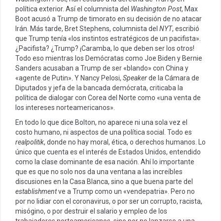
política exterior. Así el columnista del
Washington Post
, Max
Boot acusó a Trump de timorato en su decisión de no atacar
Irán. Más tarde, Bret Stephens, columnista del
NYT
, escribió
que Trump tenía «los instintos estratégicos de un pacifista».
¿Pacifista? ¿Trump? ¡Caramba, lo que deben ser los otros!
Todo eso mientras los Demócratas como Joe Biden y Bernie
Sanders acusaban a Trump de ser «blando» con China y
«agente de Putin». Y Nancy Pelosi,
Speaker
de la Cámara de
Diputados y jefa de la bancada demócrata, criticaba la
política de dialogar con Corea del Norte como «una venta de
los intereses norteamericanos».
En todo lo que dice Bolton, no aparece ni una sola vez el
costo humano, ni aspectos de una política social. Todo es
realpolitik
, donde no hay moral, ética, o derechos humanos. Lo
único que cuenta es el interés de Estados Unidos, entendido
como la clase dominante de esa nación. Ahí lo importante
que es que no solo nos da una ventana a las increíbles
discusiones en la Casa Blanca, sino a que buena parte del
establishment
ve a Trump como un «vendepatria». Pero no
por no lidiar con el coronavirus, o por ser un corrupto, racista,
misógino, o por destruir el salario y empleo de los