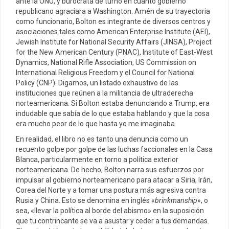
ante la ONU, y burócrata de turno en cuanto gobierno
republicano agraciara a Washington. Amén de su trayectoria
como funcionario, Bolton es integrante de diversos centros y
asociaciones tales como American Enterprise Institute (AEI),
Jewish Institute for National Security Affairs (JINSA), Project
for the New American Century (PNAC), Institute of East-West
Dynamics, National Rifle Association, US Commission on
International Religious Freedom y el Council for National
Policy (CNP). Digamos, un listado exhaustivo de las
instituciones que reúnen a la militancia de ultraderecha
norteamericana. Si Bolton estaba denunciando a Trump, era
indudable que sabía de lo que estaba hablando y que la cosa
era mucho peor de lo que hasta yo me imaginaba.
En realidad, el libro no es tanto una denuncia como un
recuento golpe por golpe de las luchas faccionales en la Casa
Blanca, particularmente en torno a política exterior
norteamericana. De hecho, Bolton narra sus esfuerzos por
impulsar al gobierno norteamericano para atacar a Siria, Irán,
Corea del Norte y a tomar una postura más agresiva contra
Rusia y China. Esto se denomina en inglés «
brinkmanship
», o
sea, «llevar la política al borde del abismo» en la suposición
que tu contrincante se va a asustar y ceder a tus demandas.