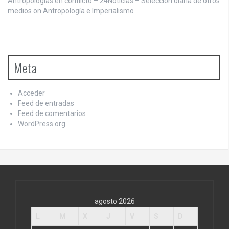
Antropologías en conflicto – 24Noticias – Seleccion diaria de otros
medios on
Antropología e Imperialismo
Meta
Acceder
Feed de entradas
Feed de comentarios
WordPress.org
agosto 2026
L
M
X
J
V
S
D