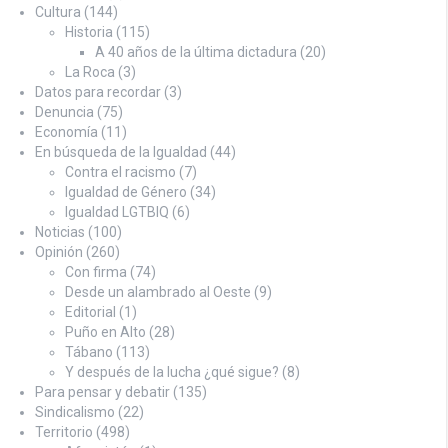
Cultura
(144)
Historia
(115)
A 40 años de la última dictadura
(20)
La Roca
(3)
Datos para recordar
(3)
Denuncia
(75)
Economía
(11)
En búsqueda de la Igualdad
(44)
Contra el racismo
(7)
Igualdad de Género
(34)
Igualdad LGTBIQ
(6)
Noticias
(100)
Opinión
(260)
Con firma
(74)
Desde un alambrado al Oeste
(9)
Editorial
(1)
Puño en Alto
(28)
Tábano
(113)
Y después de la lucha ¿qué sigue?
(8)
Para pensar y debatir
(135)
Sindicalismo
(22)
Territorio
(498)