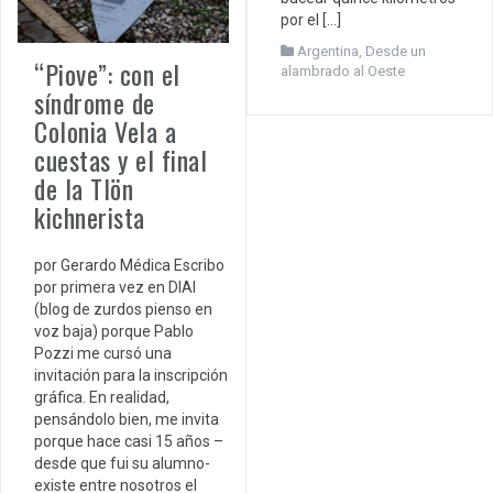
por el […]
Argentina
,
Desde un
“Piove”: con el
alambrado al Oeste
síndrome de
Colonia Vela a
cuestas y el final
de la Tlön
kichnerista
por Gerardo Médica Escribo
por primera vez en DIAI
(blog de zurdos pienso en
voz baja) porque Pablo
Pozzi me cursó una
invitación para la inscripción
gráfica. En realidad,
pensándolo bien, me invita
porque hace casi 15 años –
desde que fui su alumno-
existe entre nosotros el