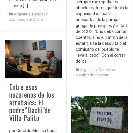
siempre me repetía mi
fijando […]
abuelo materno que tenía la
capacidad de narrar
Argentina
,
Desde un
alambrado al Oeste
anécdotas de la pampa
gringa de principios y mitad
del S.XX-. “Uno debe contar
cuentos, sino el patrón de la
estancia se la desquita o el
comisario del pueblo te
lleva al cepo”. Con el correr
de los […]
Argentina
,
Desde un
alambrado al Oeste
Entre esos
nazarenos de los
arrabales: El
padre“Bachi”de
Villa Palito
por Gerardo Médica Cada