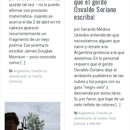
que el gordo
quizás tal vez – no lo puedo
Osvaldo Soriano
afirmar con precisión
escriba!
matemática- cuando se
acerca el día 2 de abril en mi
cabeza aparece
por Gerardo Médica
recurrentemente un
Ustedes entenderán que
fragmento de un viejo
necesitamos alguien que
poema. Ese poema lo
narre y retrate a la
escribió James Douglas
Argentina grotesca a la que
Morrison – poco conocido
asistimos. En lo personal
como […]
requiero que el gordo
Osvaldo Soriano deje el
Argentina
,
Desde un
ambiente pueblerino de las
alambrado al Oeste
,
Historia
nubes y los juegos con su
gato “negro vení” y
descienda por estos lares.
Si, por favor, que baje de un
cielo teñido de colores […]
Argentina
,
Desde un
alambrado al Oeste
,
Para
pensar y debatir