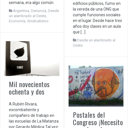
semana, era algo común.
edificios públicos, fumo en
la vereda de una ONG que
Argentina
,
Denuncia
,
Desde
cumple funciones sociales
un alambrado al Oeste
,
en el lugar. Desde hace tres
Economía
,
Sindicalismo
años doy clases en un aula
que […]
Desde un alambrado al
Oeste
Mil novecientos
ochenta y dos
A Rubén Rivara,
excombatiente y
Postales del
compañero de trabajo en
Congreso ¡Necesito
las escuelas de La Matanza.
por Gerardo Médica Tal vez,