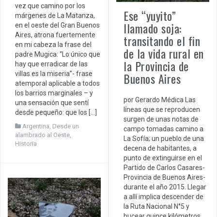
vez que camino por los
Ese “yuyito”
márgenes de La Matanza,
llamado soja:
en el oeste del Gran Buenos
Aires, atrona fuertemente
transitando el fin
en mi cabeza la frase del
de la vida rural en
padre Mugica: “Lo único que
la Provincia de
hay que erradicar de las
Buenos Aires
villas es la miseria”- frase
atemporal aplicable a todos
los barrios marginales – y
por Gerardo Médica Las
una sensación que sentí
líneas que se reproducen
desde pequeño: que los […]
surgen de unas notas de
Argentina
,
Desde un
campo tomadas camino a
alambrado al Oeste
,
La Sofía; un pueblo de una
Historia
decena de habitantes, a
punto de extinguirse en el
Partido de Carlos Casares-
Provincia de Buenos Aires-
durante el año 2015. Llegar
a allí implica descender de
la Ruta Nacional N°5 y
bucear quince kilómetros