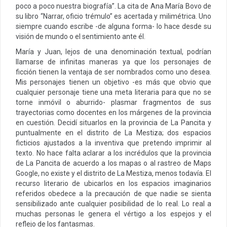
poco a poco nuestra biografía”. La cita de Ana María Bovo de
su libro “Narrar, oficio trémulo” es acertada y milimétrica. Uno
siempre cuando escribe -de alguna forma- lo hace desde su
visión de mundo o el sentimiento ante él.
María y Juan, lejos de una denominación textual, podrían
llamarse de infinitas maneras ya que los personajes de
ficción tienen la ventaja de ser nombrados como uno desea.
Mis personajes tienen un objetivo -es más que obvio que
cualquier personaje tiene una meta literaria para que no se
torne inmóvil o aburrido- plasmar fragmentos de sus
trayectorias como docentes en los márgenes de la provincia
en cuestión. Decidí situarlos en la provincia de La Pancita y
puntualmente en el distrito de La Mestiza; dos espacios
ficticios ajustados a la inventiva que pretendo imprimir al
texto. No hace falta aclarar a los incrédulos que la provincia
de La Pancita de acuerdo a los mapas o al rastreo de Maps
Google, no existe y el distrito de La Mestiza, menos todavía. El
recurso literario de ubicarlos en los espacios imaginarios
referidos obedece a la precaución de que nadie se sienta
sensibilizado ante cualquier posibilidad de lo real. Lo real a
muchas personas le genera el vértigo a los espejos y el
reflejo de los fantasmas.