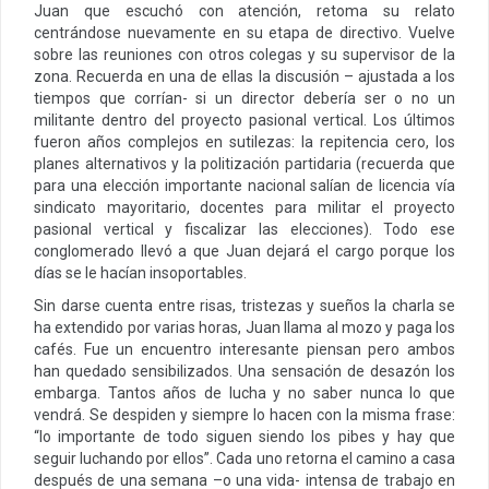
Juan que escuchó con atención, retoma su relato
centrándose nuevamente en su etapa de directivo. Vuelve
sobre las reuniones con otros colegas y su supervisor de la
zona. Recuerda en una de ellas la discusión – ajustada a los
tiempos que corrían- si un director debería ser o no un
militante dentro del proyecto pasional vertical. Los últimos
fueron años complejos en sutilezas: la repitencia cero, los
planes alternativos y la politización partidaria (recuerda que
para una elección importante nacional salían de licencia vía
sindicato mayoritario, docentes para militar el proyecto
pasional vertical y fiscalizar las elecciones). Todo ese
conglomerado llevó a que Juan dejará el cargo porque los
días se le hacían insoportables.
Sin darse cuenta entre risas, tristezas y sueños la charla se
ha extendido por varias horas, Juan llama al mozo y paga los
cafés. Fue un encuentro interesante piensan pero ambos
han quedado sensibilizados. Una sensación de desazón los
embarga. Tantos años de lucha y no saber nunca lo que
vendrá. Se despiden y siempre lo hacen con la misma frase:
“lo importante de todo siguen siendo los pibes y hay que
seguir luchando por ellos”. Cada uno retorna el camino a casa
después de una semana –o una vida- intensa de trabajo en