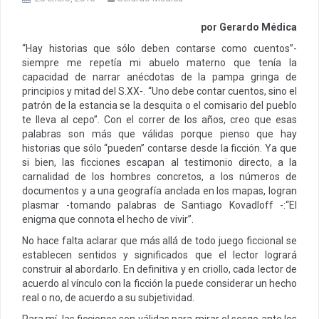
por Gerardo Médica
“Hay historias que sólo deben contarse como cuentos”-
siempre me repetía mi abuelo materno que tenía la
capacidad de narrar anécdotas de la pampa gringa de
principios y mitad del S.XX-. “Uno debe contar cuentos, sino el
patrón de la estancia se la desquita o el comisario del pueblo
te lleva al cepo”. Con el correr de los años, creo que esas
palabras son más que válidas porque pienso que hay
historias que sólo “pueden” contarse desde la ficción. Ya que
si bien, las ficciones escapan al testimonio directo, a la
carnalidad de los hombres concretos, a los números de
documentos y a una geografía anclada en los mapas, logran
plasmar -tomando palabras de Santiago Kovadloff -:“El
enigma que connota el hecho de vivir”.
No hace falta aclarar que más allá de todo juego ficcional se
establecen sentidos y significados que el lector logrará
construir al abordarlo. En definitiva y en criollo, cada lector de
acuerdo al vínculo con la ficción la puede considerar un hecho
real o no, de acuerdo a su subjetividad.
Para mí, las ficciones son válidas para mirar el sesgo ante los