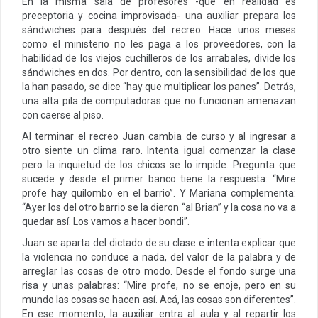
En la misma sala de profesores -que en realidad es
preceptoria y cocina improvisada- una auxiliar prepara los
sándwiches para después del recreo. Hace unos meses
como el ministerio no les paga a los proveedores, con la
habilidad de los viejos cuchilleros de los arrabales, divide los
sándwiches en dos. Por dentro, con la sensibilidad de los que
la han pasado, se dice “hay que multiplicar los panes”. Detrás,
una alta pila de computadoras que no funcionan amenazan
con caerse al piso.
Al terminar el recreo Juan cambia de curso y al ingresar a
otro siente un clima raro. Intenta igual comenzar la clase
pero la inquietud de los chicos se lo impide. Pregunta que
sucede y desde el primer banco tiene la respuesta: “Mire
profe hay quilombo en el barrio”. Y Mariana complementa:
“Ayer los del otro barrio se la dieron “al Brian” y la cosa no va a
quedar así. Los vamos a hacer bondi”.
Juan se aparta del dictado de su clase e intenta explicar que
la violencia no conduce a nada, del valor de la palabra y de
arreglar las cosas de otro modo. Desde el fondo surge una
risa y unas palabras: “Mire profe, no se enoje, pero en su
mundo las cosas se hacen así. Acá, las cosas son diferentes”.
En ese momento, la auxiliar entra al aula y al repartir los