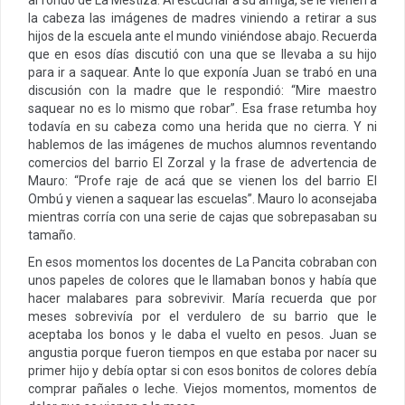
la cabeza las imágenes de madres viniendo a retirar a sus
hijos de la escuela ante el mundo viniéndose abajo. Recuerda
que en esos días discutió con una que se llevaba a su hijo
para ir a saquear. Ante lo que exponía Juan se trabó en una
discusión con la madre que le respondió: “Mire maestro
saquear no es lo mismo que robar”. Esa frase retumba hoy
todavía en su cabeza como una herida que no cierra. Y ni
hablemos de las imágenes de muchos alumnos reventando
comercios del barrio El Zorzal y la frase de advertencia de
Mauro: “Profe raje de acá que se vienen los del barrio El
Ombú y vienen a saquear las escuelas”. Mauro lo aconsejaba
mientras corría con una serie de cajas que sobrepasaban su
tamaño.
En esos momentos los docentes de La Pancita cobraban con
unos papeles de colores que le llamaban bonos y había que
hacer malabares para sobrevivir. María recuerda que por
meses sobrevivía por el verdulero de su barrio que le
aceptaba los bonos y le daba el vuelto en pesos. Juan se
angustia porque fueron tiempos en que estaba por nacer su
primer hijo y debía optar si con esos bonitos de colores debía
comprar pañales o leche. Viejos momentos, momentos de