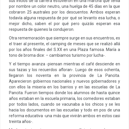
sus inicios de la carrera estuvieron en una marcha que tenía
por nombre un color neutro, una huelga de 45 días en la que
cobraron 25 australes por los descuentos. Ambos esperan
todavía alguna respuesta de por qué se levanto esa lucha, o
mejor dicho, saben el por qué pero quizás esperan esa
respuesta de quienes la condujeron.
Otra rememoración que siempre surge en sus encuentros, es
el traer al presente, el camping de meses que se realizó allá
por los años finales del S.XX en una Plaza famosa. María a
tono de broma dice: – cambiamos turismo por lucha-.
Y el tiempo avanza -piensan mientras el café desciende en
sus tazas y los recuerdos afloran-. Luego de esos ochenta,
llegaron los noventa en la provincia de La Pancita.
Aparecieron gobiernos nacionales y nuevos gobernadores y
con ellos la miseria en los barrios y en las escuelas de La
Pancita. Fueron tiempos donde los alumnos de hasta quince
años estaban en la escuela primaria, los comedores estaban
por todos lados, cuando se vacunaba a los chicos y se les
hacia los documentos en las escuelas y todo en pos de una
reforma educativa -una más que vivirán ambos en estos casi
treinta años-.