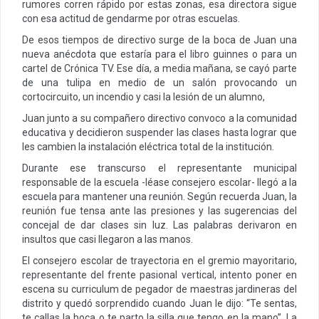
rumores corren rápido por estas zonas, esa directora sigue
con esa actitud de gendarme por otras escuelas.
De esos tiempos de directivo surge de la boca de Juan una
nueva anécdota que estaría para el libro guinnes o para un
cartel de Crónica TV. Ese día, a media mañana, se cayó parte
de una tulipa en medio de un salón provocando un
cortocircuito, un incendio y casi la lesión de un alumno,
Juan junto a su compañero directivo convoco a la comunidad
educativa y decidieron suspender las clases hasta lograr que
les cambien la instalación eléctrica total de la institución.
Durante ese transcurso el representante municipal
responsable de la escuela -léase consejero escolar- llegó a la
escuela para mantener una reunión. Según recuerda Juan, la
reunión fue tensa ante las presiones y las sugerencias del
concejal de dar clases sin luz. Las palabras derivaron en
insultos que casi llegaron a las manos.
El consejero escolar de trayectoria en el gremio mayoritario,
representante del frente pasional vertical, intento poner en
escena su curriculum de pegador de maestras jardineras del
distrito y quedó sorprendido cuando Juan le dijo: “Te sentas,
te callas la boca o te parto la silla que tengo en la mano”. La