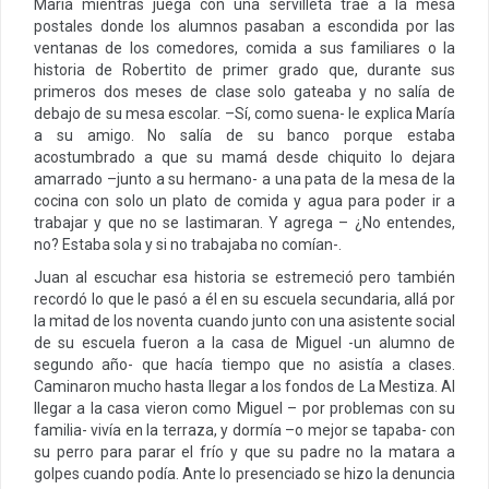
María mientras juega con una servilleta trae a la mesa
postales donde los alumnos pasaban a escondida por las
ventanas de los comedores, comida a sus familiares o la
historia de Robertito de primer grado que, durante sus
primeros dos meses de clase solo gateaba y no salía de
debajo de su mesa escolar. –Sí, como suena- le explica María
a su amigo. No salía de su banco porque estaba
acostumbrado a que su mamá desde chiquito lo dejara
amarrado –junto a su hermano- a una pata de la mesa de la
cocina con solo un plato de comida y agua para poder ir a
trabajar y que no se lastimaran. Y agrega – ¿No entendes,
no? Estaba sola y si no trabajaba no comían-.
Juan al escuchar esa historia se estremeció pero también
recordó lo que le pasó a él en su escuela secundaria, allá por
la mitad de los noventa cuando junto con una asistente social
de su escuela fueron a la casa de Miguel -un alumno de
segundo año- que hacía tiempo que no asistía a clases.
Caminaron mucho hasta llegar a los fondos de La Mestiza. Al
llegar a la casa vieron como Miguel – por problemas con su
familia- vivía en la terraza, y dormía –o mejor se tapaba- con
su perro para parar el frío y que su padre no la matara a
golpes cuando podía. Ante lo presenciado se hizo la denuncia