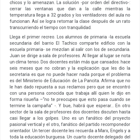
chicos y lo amenazan. La solución -por orden del directivo-:
cerrar las ventanas que dan a la calle mientras la
temperatura llega a 32 grados y los ventiladores del aula no
funcionan. Así se logra retomar la clase después de un rato
transcurriendo el tiempo con tranquilidad.
Llega el primer recreo. Los alumnos de primaria -la escuela
secundaria del barrio El Tachico comparte edificio con la
escuela primaria- se mezclan al salir con los de secundaria.
Juan se dirige a sala de profesores. Al llegar al lugar se nota
un clima tenso. Dos docentes están más que cansados: hace
seis meses que no cobran y la explicación que les dio la
secretaria es que no puede hacer nada porque el problema
es del Ministerio de Educación de La Pancita. Afirma que no
le han dado repuesta a sus reclamos pero que se encontró
con una persona conocida que trabaja allí quien le dijo en
forma risueña –“no te preocupes que esto pasa cuando se
termine la campaña” -. Y bue, habrá que esperar… En otro
sector de la sala de profesores dos docentes discuten hasta
casi llegar a los golpes. Uno es un fanático del proyecto
pasional vertical y el otro, fanático del partido recomponedor
orientador. Un tercer docente les recuerda a Marx, Engels y a
toda la educación burguesa. Un cuarto docente delegado del