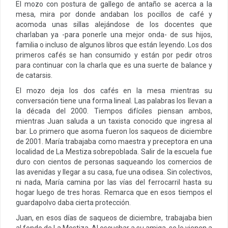
El mozo con postura de gallego de antaño se acerca a la
mesa, mira por donde andaban los pocillos de café y
acomoda unas sillas alejándose de los docentes que
charlaban ya -para ponerle una mejor onda- de sus hijos,
familia o incluso de algunos libros que están leyendo. Los dos
primeros cafés se han consumido y están por pedir otros
para continuar con la charla que es una suerte de balance y
de catarsis.
El mozo deja los dos cafés en la mesa mientras su
conversación tiene una forma lineal. Las palabras los llevan a
la década del 2000. Tiempos difíciles piensan ambos,
mientras Juan saluda a un taxista conocido que ingresa al
bar. Lo primero que asoma fueron los saqueos de diciembre
de 2001. María trabajaba como maestra y preceptora en una
localidad de La Mestiza sobrepoblada. Salir de la escuela fue
duro con cientos de personas saqueando los comercios de
las avenidas y llegar a su casa, fue una odisea. Sin colectivos,
ni nada, María camina por las vías del ferrocarril hasta su
hogar luego de tres horas. Remarca que en esos tiempos el
guardapolvo daba cierta protección.
Juan, en esos días de saqueos de diciembre, trabajaba bien
al fondo de La Mestiza. Al escuchar a su amiga, se le vienen a