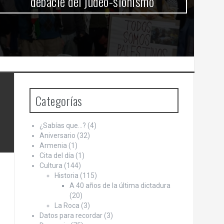
debacle del judeo-sionismo
Categorías
¿Sabías que…?
(4)
Aniversario
(32)
Armenia
(1)
Cita del día
(1)
Cultura
(144)
Historia
(115)
A 40 años de la última dictadura
(20)
La Roca
(3)
Datos para recordar
(3)