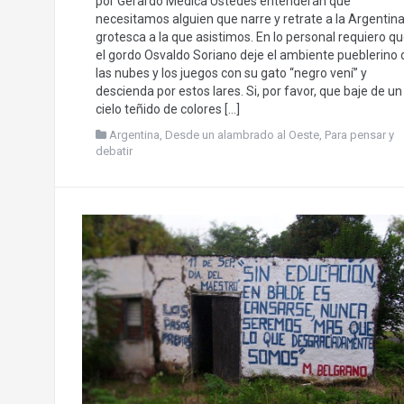
por Gerardo Médica Ustedes entenderán que
necesitamos alguien que narre y retrate a la Argentin
grotesca a la que asistimos. En lo personal requiero q
el gordo Osvaldo Soriano deje el ambiente pueblerino 
las nubes y los juegos con su gato “negro vení” y
descienda por estos lares. Si, por favor, que baje de un
cielo teñido de colores […]
Argentina
,
Desde un alambrado al Oeste
,
Para pensar y
debatir