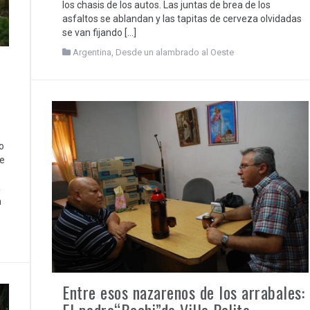
los chasis de los autos. Las juntas de brea de los
asfaltos se ablandan y las tapitas de cerveza olvidadas
se van fijando […]
Argentina
,
Desde un alambrado al Oeste
o
e
a
n
Entre esos nazarenos de los arrabales:
El padre“Bachi”de Villa Palito