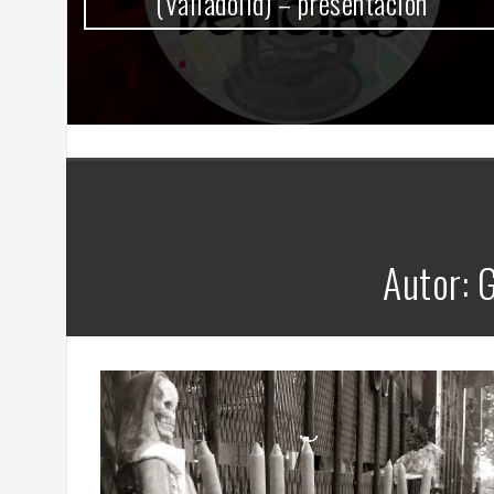
(Valladolid) – presentación
Autor:
G