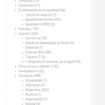
Denuncia
(75)
Economía
(11)
En búsqueda de la Igualdad
(44)
Contra el racismo
(7)
Igualdad de Género
(34)
Igualdad LGTBIQ
(6)
Noticias
(100)
Opinión
(260)
Con firma
(74)
Desde un alambrado al Oeste
(9)
Editorial
(1)
Puño en Alto
(28)
Tábano
(113)
Y después de la lucha ¿qué sigue?
(8)
Para pensar y debatir
(135)
Sindicalismo
(22)
Territorio
(498)
Afganistán
(1)
Alemania
(2)
Argentina
(222)
Austria
(1)
Azerbaiyán
(1)
Bolivia
(4)