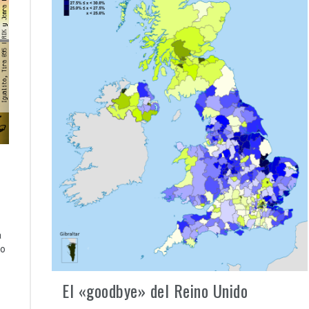
a
lo
El «goodbye» del Reino Unido