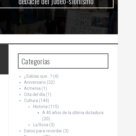
debacle del judeo-sionismo
Categorías
¿Sabías que…?
(4)
Aniversario
(32)
Armenia
(1)
Cita del día
(1)
Cultura
(144)
Historia
(115)
A 40 años de la última dictadura
(20)
La Roca
(3)
Datos para recordar
(3)