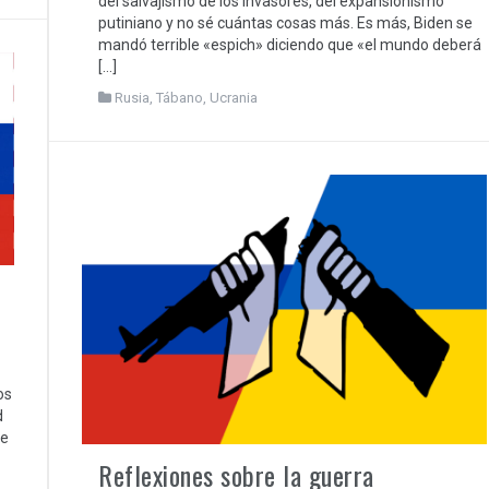
del salvajismo de los invasores, del expansionismo
putiniano y no sé cuántas cosas más. Es más, Biden se
mandó terrible «espich» diciendo que «el mundo deberá
[…]
Rusia
,
Tábano
,
Ucrania
os
d
ue
Reflexiones sobre la guerra