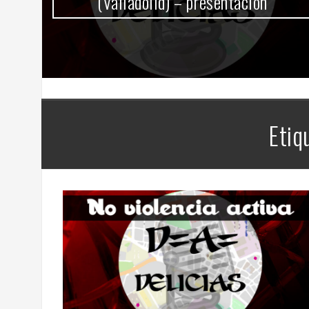
(Valladolid) – presentación
Etiq