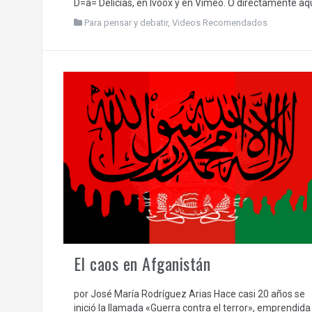
D=a= Delicias, en Ivoox y en Vimeo. O directamente aqu
Para pensar y debatir
,
Videos Recomendados
El caos en Afganistán
por José María Rodríguez Arias Hace casi 20 años se
inició la llamada «Guerra contra el terror», emprendida