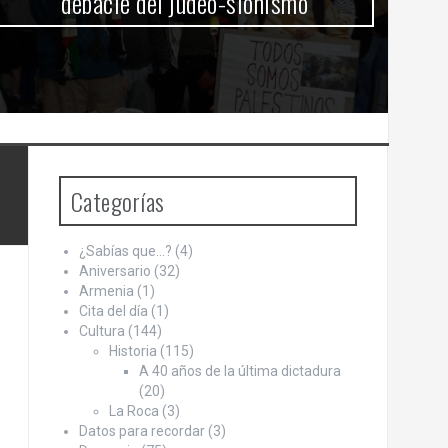
debacle del judeo-sionismo
Categorías
¿Sabías que…?
(4)
Aniversario
(32)
Armenia
(1)
Cita del día
(1)
Cultura
(144)
Historia
(115)
A 40 años de la última dictadura
(20)
La Roca
(3)
Datos para recordar
(3)