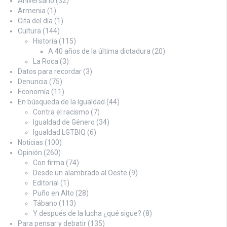
Aniversario
(32)
Armenia
(1)
Cita del día
(1)
Cultura
(144)
Historia
(115)
A 40 años de la última dictadura
(20)
La Roca
(3)
Datos para recordar
(3)
Denuncia
(75)
Economía
(11)
En búsqueda de la Igualdad
(44)
Contra el racismo
(7)
Igualdad de Género
(34)
Igualdad LGTBIQ
(6)
Noticias
(100)
Opinión
(260)
Con firma
(74)
Desde un alambrado al Oeste
(9)
Editorial
(1)
Puño en Alto
(28)
Tábano
(113)
Y después de la lucha ¿qué sigue?
(8)
Para pensar y debatir
(135)