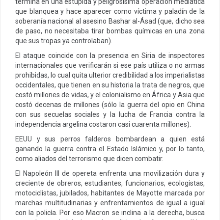
termina en una estúpida y peligrosísima operación mediática
que blanquea y hace aparecer como víctima y paladín de la
soberanía nacional al asesino Bashar al-Ásad (que, dicho sea
de paso, no necesitaba tirar bombas químicas en una zona
que sus tropas ya controlaban).
El ataque coincide con la presencia en Siria de inspectores
internacionales que verificarán si ese país utiliza o no armas
prohibidas, lo cual quita ulterior credibilidad a los imperialistas
occidentales, que tienen en su historia la trata de negros, que
costó millones de vidas, y el colonialismo en África y Asia que
costó decenas de millones (sólo la guerra del opio en China
con sus secuelas sociales y la lucha de Francia contra la
independencia argelina costaron casi cuarenta millones).
EEUU y sus perros falderos bombardean a quien está
ganando la guerra contra el Estado Islámico y, por lo tanto,
como aliados del terrorismo que dicen combatir.
El Napoleón III de opereta enfrenta una movilización dura y
creciente de obreros, estudiantes, funcionarios, ecologistas,
motociclistas, jubilados, habitantes de Mayotte marcada por
marchas multitudinarias y enfrentamientos de igual a igual
con la policía. Por eso Macron se inclina a la derecha, busca