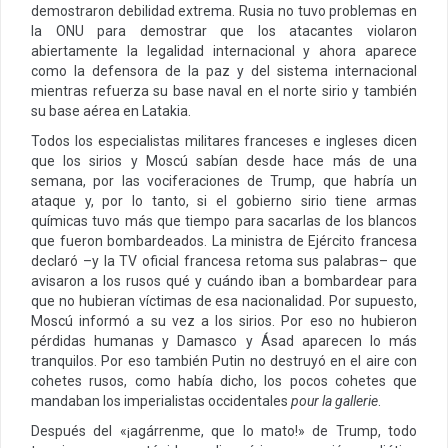
demostraron debilidad extrema. Rusia no tuvo problemas en
la ONU para demostrar que los atacantes violaron
abiertamente la legalidad internacional y ahora aparece
como la defensora de la paz y del sistema internacional
mientras refuerza su base naval en el norte sirio y también
su base aérea en Latakia.
Todos los especialistas militares franceses e ingleses dicen
que los sirios y Moscú sabían desde hace más de una
semana, por las vociferaciones de Trump, que habría un
ataque y, por lo tanto, si el gobierno sirio tiene armas
químicas tuvo más que tiempo para sacarlas de los blancos
que fueron bombardeados. La ministra de Ejército francesa
declaró –y la TV oficial francesa retoma sus palabras– que
avisaron a los rusos qué y cuándo iban a bombardear para
que no hubieran víctimas de esa nacionalidad. Por supuesto,
Moscú informó a su vez a los sirios. Por eso no hubieron
pérdidas humanas y Damasco y Ásad aparecen lo más
tranquilos. Por eso también Putin no destruyó en el aire con
cohetes rusos, como había dicho, los pocos cohetes que
mandaban los imperialistas occidentales
pour la gallerie
.
Después del «¡agárrenme, que lo mato!» de Trump, todo