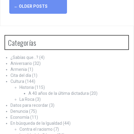
Posts
←
OLDER POSTS
navigation
Categorías
¿Sabías que…?
(4)
Aniversario
(32)
Armenia
(1)
Cita del día
(1)
Cultura
(144)
Historia
(115)
A 40 años de la última dictadura
(20)
La Roca
(3)
Datos para recordar
(3)
Denuncia
(75)
Economía
(11)
En búsqueda de la Igualdad
(44)
Contra el racismo
(7)