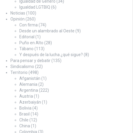
Igualdad de Género
(34)
Igualdad LGTBIQ
(6)
Noticias
(100)
Opinión
(260)
Con firma
(74)
Desde un alambrado al Oeste
(9)
Editorial
(1)
Puño en Alto
(28)
Tábano
(113)
Y después de la lucha ¿qué sigue?
(8)
Para pensar y debatir
(135)
Sindicalismo
(22)
Territorio
(498)
Afganistán
(1)
Alemania
(2)
Argentina
(222)
Austria
(1)
Azerbaiyán
(1)
Bolivia
(4)
Brasil
(14)
Chile
(12)
China
(1)
Colombia
(3)