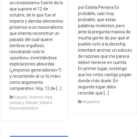
un revisionismo fuerte de lo
por Estela Pereyra Es
que supone el 12 de
probable, casi muy
octubre, de lo que fue el
probable, que estas
imperio y demás elementos
palabras molesten, pero
próximos a un nacionalismo
ante la pregunta masiva de
que intenta reconstruir un
mucha gente de por qué el
pasado del cual quiere
pueblo votó a la derecha,
sentirse orgulloso,
intentaré arrimar un esbozo
rescatando solo lo
de razones que me parece
«positivo», inventándose
deben tenerse en cuenta.
explicaciones absurdas
En primer lugar, sostengo
(¿imperios generadores»?)
que los votos castigo pegan
y recurriendo al «y tú más»
donde más duele. En
como argumento
segundo lugar debo
comparativo. Hoy, 12 de […]
recordar que […]
España
,
Historia
,
Para
Argentina
pensar y debatir
,
Videos
Recomendados