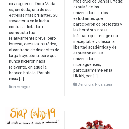
más cruel de Daniel Ortega:
nicaragüense, Dora María
expulsó de las
es, sin duda, una de sus
universidades a los
estrellas más brillantes. Su
estudiantes que
trayectoria en la lucha
participaron de protestas y
contra la dictadura
les borró sus notas –
somocista fue
Infobae) que recoge una
relativamente breve, pero
inaceptable violación a
intensa, decisiva, histórica,
libertad académica y de
al contrario de dirigentes de
expresión en las
larga trayectoria, pero que
universidades
nunca hicieron nada
nicaragüenses,
relevante, en aquella
particularmente en la
heroica batalla. Por ahí
UNAN, por […]
inicia […]
Denuncia
,
Nicaragua
Nicaragua