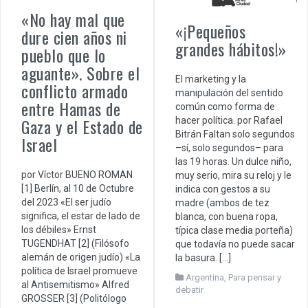
«No hay mal que
«¡Pequeños
dure cien años ni
grandes hábitos!»
pueblo que lo
aguante». Sobre el
El marketing y la
conflicto armado
manipulación del sentido
entre Hamas de
común como forma de
Gaza y el Estado de
hacer política. por Rafael
Bitrán Faltan solo segundos
Israel
–sí, solo segundos– para
las 19 horas. Un dulce niño,
por Víctor BUENO ROMAN
muy serio, mira su reloj y le
[1] Berlín, al 10 de Octubre
indica con gestos a su
del 2023 «El ser judío
madre (ambos de tez
significa, el estar de lado de
blanca, con buena ropa,
los débiles» Ernst
típica clase media porteña)
TUGENDHAT [2] (Filósofo
que todavía no puede sacar
alemán de origen judío) «La
la basura. […]
política de Israel promueve
Argentina
,
Para pensar y
al Antisemitismo» Alfred
debatir
GROSSER [3] (Politólogo