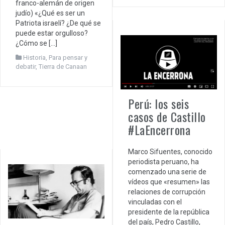
franco-alemán de origen
judío) «¿Qué es ser un
Patriota israelí? ¿De qué se
puede estar orgulloso?
¿Cómo se […]
Historia
,
Para pensar y
debatir
,
Tierra de Canaan
Perú: los seis
casos de Castillo
#LaEncerrona
Marco Sifuentes, conocido
periodista peruano, ha
comenzado una serie de
vídeos que «resumen» las
relaciones de corrupción
vinculadas con el
presidente de la república
del país, Pedro Castillo,