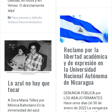
Delicias, en Ivoox y en
Vimeo. O directamente
aquí:
Para pensar y debatir
,
Videos Recomendados
Reclamo por la
libertad académica
y de expresión en
la Universidad
Nacional Autónoma
de Nicaragua
Lo azul no hay que
tocar
DENUNCIA PÚBLICA por
LOS ABAJO FIRMANTES
A Dora María Téllez por
Hace unos días (el 30 de
Mónica Baltodano En la
enero de 2022 La venganza
inmensidad del azul