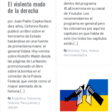
El violento modo
dentro del programa
de la derecha
#LaEncerrona en su canal
de Youtube. Les
recomendamos el
por Juan Pablo Csipka Hace
programa en general pero
diez años, Ceferino Reato
les colocamos por aquí los
publicó un libro sobre el
capítulos en que habla de
terrorismo de Estado
esto (no todos los capítulos
basándose en una fuente
están […]
de primerísima mano: el
Noticias
,
Perú
,
Videos
general Videla. Hoy vomita
Recomendados
sobre Rodolfo Walsh desde
las páginas de La Nación,
promocionado un libro
sobre la bomba en el
comedor de la Policía
Federal, que vende como el
mayor atentado de la
historia […]
Argentina
,
Denuncia
,
Historia
,
Para pensar y
debatir