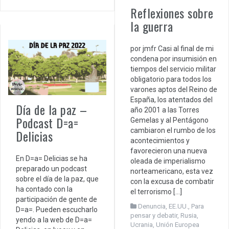
Reflexiones sobre
la guerra
por jmfr Casi al final de mi
condena por insumisión en
tiempos del servicio militar
obligatorio para todos los
varones aptos del Reino de
España, los atentados del
Día de la paz –
año 2001 a las Torres
Podcast D=a=
Gemelas y al Pentágono
cambiaron el rumbo de los
Delicias
acontecimientos y
favorecieron una nueva
En D=a= Delicias se ha
oleada de imperialismo
preparado un podcast
norteamericano, esta vez
sobre el día de la paz, que
con la excusa de combatir
ha contado con la
el terrorismo […]
participación de gente de
Denuncia
,
EE.UU.
,
Para
D=a=. Pueden escucharlo
pensar y debatir
,
Rusia
,
yendo a la web de D=a=
Ucrania
,
Unión Europea