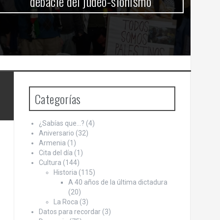
debacle del judeo-sionismo
Categorías
¿Sabías que…?
(4)
Aniversario
(32)
Armenia
(1)
Cita del día
(1)
Cultura
(144)
Historia
(115)
A 40 años de la última dictadura
(20)
La Roca
(3)
Datos para recordar
(3)