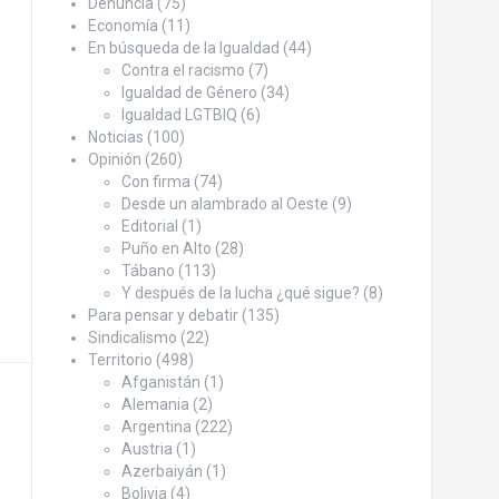
Denuncia
(75)
Economía
(11)
En búsqueda de la Igualdad
(44)
Contra el racismo
(7)
Igualdad de Género
(34)
Igualdad LGTBIQ
(6)
Noticias
(100)
Opinión
(260)
Con firma
(74)
Desde un alambrado al Oeste
(9)
Editorial
(1)
Puño en Alto
(28)
Tábano
(113)
Y después de la lucha ¿qué sigue?
(8)
Para pensar y debatir
(135)
Sindicalismo
(22)
Territorio
(498)
Afganistán
(1)
Alemania
(2)
Argentina
(222)
Austria
(1)
Azerbaiyán
(1)
Bolivia
(4)