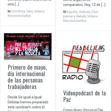
sino […]
comparativo. Hoy, 12 de […]
Con firma
,
Perú
,
Videos
España
,
Historia
,
Para
Recomendados
pensar y debatir
,
Videos
Recomendados
Primero de mayo,
día internacional
de las personas
trabajadoras
Videopodcast de la
Paz
Desde De igual a Igual
Delicias hemos preparado
este «podcast» sobre el
Como dicen: Hoy es el Día