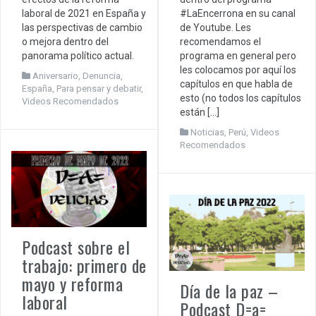
#LaEncerrona en su canal
laboral de 2021 en España y
de Youtube. Les
las perspectivas de cambio
recomendamos el
o mejora dentro del
programa en general pero
panorama político actual.
les colocamos por aquí los
Aniversario
,
Denuncia
,
capítulos en que habla de
España
,
Para pensar y debatir
,
esto (no todos los capítulos
Videos Recomendados
están […]
Noticias
,
Perú
,
Videos
Recomendados
Podcast sobre el
trabajo: primero de
mayo y reforma
Día de la paz –
laboral
Podcast D=a=