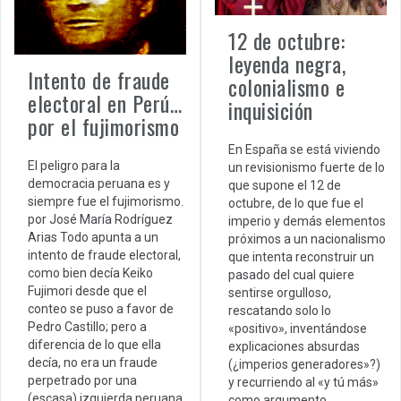
12 de octubre:
leyenda negra,
Intento de fraude
colonialismo e
electoral en Perú…
inquisición
por el fujimorismo
En España se está viviendo
El peligro para la
un revisionismo fuerte de lo
democracia peruana es y
que supone el 12 de
siempre fue el fujimorismo.
octubre, de lo que fue el
por José María Rodríguez
imperio y demás elementos
Arias Todo apunta a un
próximos a un nacionalismo
intento de fraude electoral,
que intenta reconstruir un
como bien decía Keiko
pasado del cual quiere
Fujimori desde que el
sentirse orgulloso,
conteo se puso a favor de
rescatando solo lo
Pedro Castillo; pero a
«positivo», inventándose
diferencia de lo que ella
explicaciones absurdas
decía, no era un fraude
(¿imperios generadores»?)
perpetrado por una
y recurriendo al «y tú más»
(escasa) izquierda peruana,
como argumento