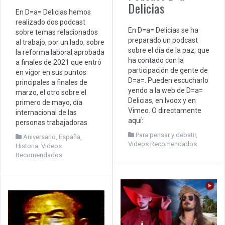
Delicias
En D=a= Delicias hemos
realizado dos podcast
En D=a= Delicias se ha
sobre temas relacionados
preparado un podcast
al trabajo, por un lado, sobre
sobre el día de la paz, que
la reforma laboral aprobada
ha contado con la
a finales de 2021 que entró
participación de gente de
en vigor en sus puntos
D=a=. Pueden escucharlo
principales a finales de
yendo a la web de D=a=
marzo, el otro sobre el
Delicias, en Ivoox y en
primero de mayo, día
Vimeo. O directamente
internacional de las
aquí:
personas trabajadoras.
Para pensar y debatir
,
Aniversario
,
España
,
Videos Recomendados
Historia
,
Videos
Recomendados