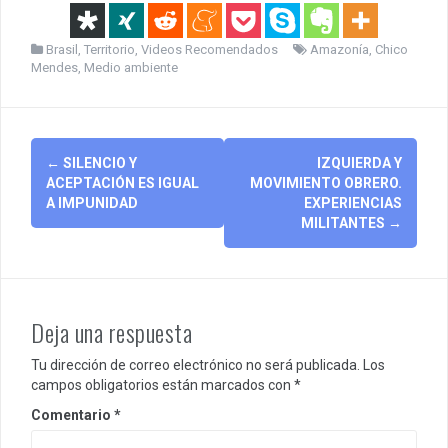
Brasil
,
Territorio
,
Videos Recomendados
Amazonía
,
Chico
Mendes
,
Medio ambiente
Post
←
SILENCIO Y
IZQUIERDA Y
navigation
ACEPTACIÓN ES IGUAL
MOVIMIENTO OBRERO.
A IMPUNIDAD
EXPERIENCIAS
MILITANTES
→
Deja una respuesta
Tu dirección de correo electrónico no será publicada.
Los
campos obligatorios están marcados con
*
Comentario
*