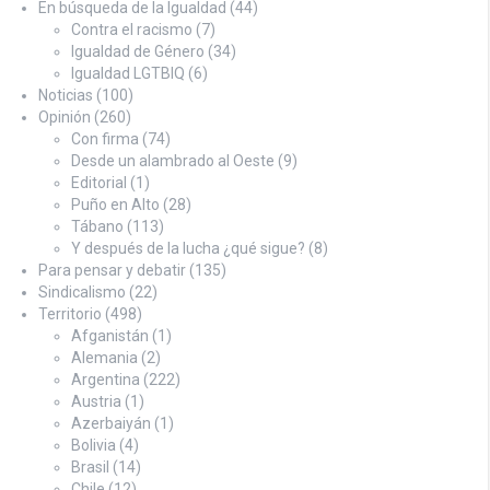
En búsqueda de la Igualdad
(44)
Contra el racismo
(7)
Igualdad de Género
(34)
Igualdad LGTBIQ
(6)
Noticias
(100)
Opinión
(260)
Con firma
(74)
Desde un alambrado al Oeste
(9)
Editorial
(1)
Puño en Alto
(28)
Tábano
(113)
Y después de la lucha ¿qué sigue?
(8)
Para pensar y debatir
(135)
Sindicalismo
(22)
Territorio
(498)
Afganistán
(1)
Alemania
(2)
Argentina
(222)
Austria
(1)
Azerbaiyán
(1)
Bolivia
(4)
Brasil
(14)
Chile
(12)