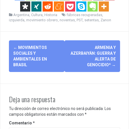
Argentina
,
Cultura
,
Historia
fábricas recuperadas
,
izquierda
,
movimiento obrero
,
noventas
,
PST
,
setentas
,
Zanon
Post
←
MOVIMIENTOS
ARMENIA Y
navigation
SOCIALES Y
AZERBAIYÁN: GUERRA Y
AMBIENTALES EN
ALERTA DE
BRASIL
GENOCIDIO*
→
Deja una respuesta
Tu dirección de correo electrónico no será publicada.
Los
campos obligatorios están marcados con
*
Comentario
*