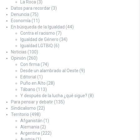
La Roca
(3)
Datos para recordar
(3)
Denuncia
(75)
Economía
(11)
En búsqueda de la Igualdad
(44)
Contra el racismo
(7)
Igualdad de Género
(34)
Igualdad LGTBIQ
(6)
Noticias
(100)
Opinión
(260)
Con firma
(74)
Desde un alambrado al Oeste
(9)
Editorial
(1)
Puño en Alto
(28)
Tábano
(113)
Y después de la lucha ¿qué sigue?
(8)
Para pensar y debatir
(135)
Sindicalismo
(22)
Territorio
(498)
Afganistán
(1)
Alemania
(2)
Argentina
(222)
Austria
(1)