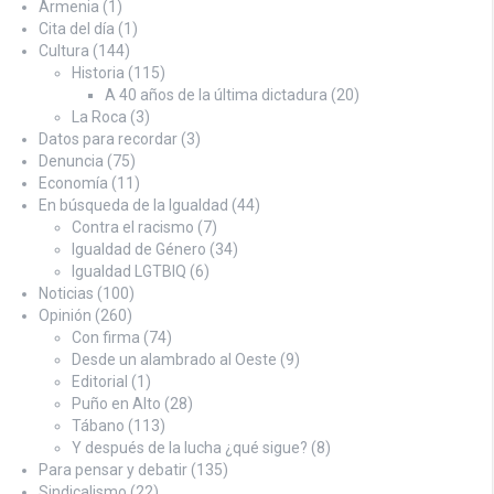
Armenia
(1)
Cita del día
(1)
Cultura
(144)
Historia
(115)
A 40 años de la última dictadura
(20)
La Roca
(3)
Datos para recordar
(3)
Denuncia
(75)
Economía
(11)
En búsqueda de la Igualdad
(44)
Contra el racismo
(7)
Igualdad de Género
(34)
Igualdad LGTBIQ
(6)
Noticias
(100)
Opinión
(260)
Con firma
(74)
Desde un alambrado al Oeste
(9)
Editorial
(1)
Puño en Alto
(28)
Tábano
(113)
Y después de la lucha ¿qué sigue?
(8)
Para pensar y debatir
(135)
Sindicalismo
(22)