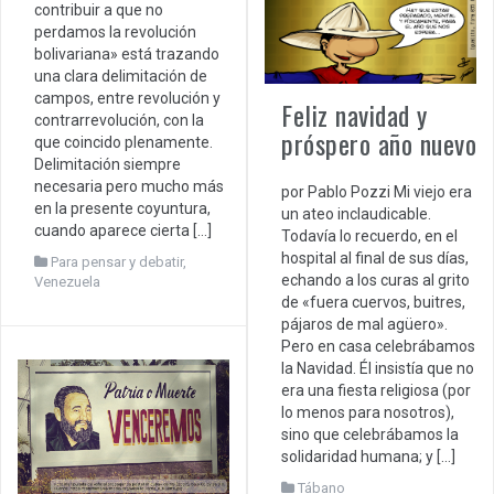
contribuir a que no
perdamos la revolución
bolivariana» está trazando
una clara delimitación de
campos, entre revolución y
Feliz navidad y
contrarrevolución, con la
próspero año nuevo
que coincido plenamente.
Delimitación siempre
necesaria pero mucho más
por Pablo Pozzi Mi viejo era
en la presente coyuntura,
un ateo inclaudicable.
cuando aparece cierta […]
Todavía lo recuerdo, en el
hospital al final de sus días,
Para pensar y debatir
,
echando a los curas al grito
Venezuela
de «fuera cuervos, buitres,
pájaros de mal agüero».
Pero en casa celebrábamos
la Navidad. Él insistía que no
era una fiesta religiosa (por
lo menos para nosotros),
sino que celebrábamos la
solidaridad humana; y […]
Tábano