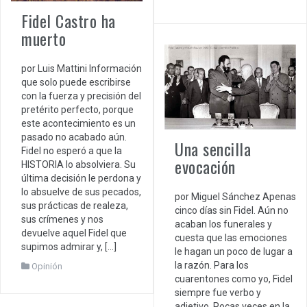
Fidel Castro ha
muerto
por Luis Mattini Información
que solo puede escribirse
con la fuerza y precisión del
pretérito perfecto, porque
este acontecimiento es un
pasado no acabado aún.
Una sencilla
Fidel no esperó a que la
evocación
HISTORIA lo absolviera. Su
última decisión le perdona y
lo absuelve de sus pecados,
por Miguel Sánchez Apenas
sus prácticas de realeza,
cinco días sin Fidel. Aún no
sus crímenes y nos
acaban los funerales y
devuelve aquel Fidel que
cuesta que las emociones
supimos admirar y, […]
le hagan un poco de lugar a
la razón. Para los
Opinión
cuarentones como yo, Fidel
siempre fue verbo y
adjetivo. Pocas veces en la