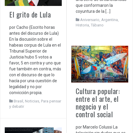
que conformaron la
coyuntura de la […]
El grito de Lula
Aniversario
,
Argentina
,
Historia
,
Tábano
por Cacho (Escrito horas
antes del discurso de Lula)
En la discusión sobre el
habeas corpus de Lula en el
Tribunal Superior de
Justicia hubo 5 votos a
favor, 5 en contra y uno que
fue también en contra, más
con el discurso de que lo
hacía por una cuestión de
legalidad y no por
Cultura popular:
convicción propia.
entre el arte, el
Brasil
,
Noticias
,
Para pensar
negocio y el
y debatir
control social
por Marcelo Colussi La
televisión sin dudas que es