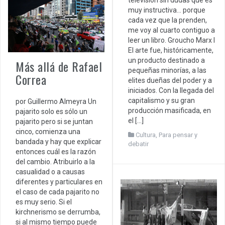
muy instructiva… porque
cada vez que la prenden,
me voy al cuarto contiguo a
leer un libro. Groucho Marx I
El arte fue, históricamente,
un producto destinado a
Más allá de Rafael
pequeñas minorías, a las
Correa
elites dueñas del poder y a
iniciados. Con la llegada del
capitalismo y su gran
por Guillermo Almeyra Un
producción masificada, en
pajarito solo es sólo un
el […]
pajarito pero si se juntan
cinco, comienza una
Cultura
,
Para pensar y
bandada y hay que explicar
debatir
entonces cuál es la razón
del cambio. Atribuirlo a la
casualidad o a causas
diferentes y particulares en
el caso de cada pajarito no
es muy serio. Si el
kirchnerismo se derrumba,
si al mismo tiempo puede