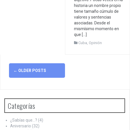
historia un nombre propio
tiene tamaño cúmulo de
valores y sentencias
asociadas. Desde el
mismísimo momento en
que […]
Cuba
,
Opinión
Posts
←
OLDER POSTS
navigation
Categorías
¿Sabías que…?
(4)
Aniversario
(32)