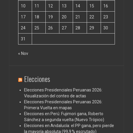
10
11
12
13
14
15
16
17
18
19
20
21
22
23
24
25
26
27
28
29
30
31
« Nov
Elecciones
Elecciones Presidenciales Peruanas 2026:
Visualización del conteo de actas
Elecciones Presidenciales Peruanas 2026:
Primera Vuelta en mapas
Elecciones en Perú: Fujimori gana, Roberto
Sánchez a segunda vuelta (Nuevo Trópico)
Elecciones en Andalucía: el PP gana, pero pierde
la mayoría absoluta (99,9 % escrutado)