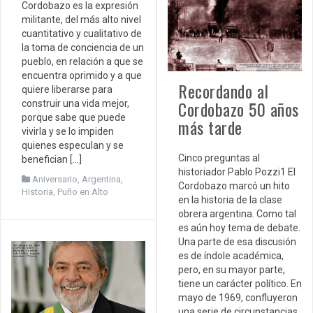
Cordobazo es la expresión
militante, del más alto nivel
cuantitativo y cualitativo de
la toma de conciencia de un
pueblo, en relación a que se
encuentra oprimido y a que
Recordando al
quiere liberarse para
Cordobazo 50 años
construir una vida mejor,
porque sabe que puede
más tarde
vivirla y se lo impiden
quienes especulan y se
Cinco preguntas al
benefician […]
historiador Pablo Pozzi1 El
Aniversario
,
Argentina
,
Cordobazo marcó un hito
Historia
,
Puño en Alto
en la historia de la clase
obrera argentina. Como tal
es aún hoy tema de debate.
Una parte de esa discusión
es de índole académica,
pero, en su mayor parte,
tiene un carácter político. En
mayo de 1969, confluyeron
una serie de circunstancias