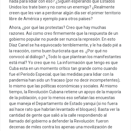
nada para lidiar con eso? ¿Siguen esperando que Estados
Unidos los trate bien y no como un enemigo? ¿Realmente
creen que les van a perdonar algún día ser el primer territorio
libre de América y ejemplo para otros países?
Ahora, ¿por qué las protestas? Creo que hay muchas
razones. Así como creo firmemente que la respuesta de un
gobierno popular no puede ser nunca la represión. En esto
Díaz Canel se ha equivocado terriblemente, y le ha dado pié a
la reacción, como buen burócrata que es. ¿Por qué no
convocó al diálogo? ¿Todo lo que plantean los manifestantes
está mal? Yo creo que no. La información que tengo es que
Cuba esta en un momento crítico tan grande como cuando
fue el Período Especial; que las medidas para lidiar con la
pandemia han sido un fracaso (por no decir incompetentes);
lo mismo que las políticas económicas y sociales. Al mismo
tiempo, la Revolución Cubana retiene un apoyo de la mayoría
de la población, o por lo menos eso señalan las encuestas
que maneja el Departamento de Estado yanqui (si no fuera
así hace rato que habrían levantado el bloqueo). Basta ver la
cantidad de gente que salió a la calle respondiendo al
llamado del gobierno a defender la Revolución: fueron
decenas de miles contra los apenas una movilización de