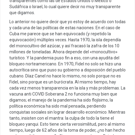
transparentes como las de Estados Unidos o México o
Sudáfrica o Israel, lo cual quiere decir no muy transparente
que digamos.
Lo anterior no quiere decir que yo estoy de acuerdo con todas
y cada una de las políticas de estas naciones. En el caso de
Cuba me parece que se han equivocado (y repetido la
equivocación) múltiples veces. Hasta 1970, la isla dependía
del monocultivo del azúcar, y así fracasó la zafra de los 10
millones de toneladas. Ahora depende del «monocultivo»
turístico. Y la pandemia puso fin a eso, con una ayudita del
bloqueo norteamericano. En 1970, Fidel no solo se hizo una
autocrítica sino que puso su gobierno a disposición del pueblo
cubano. Díaz Canel no hace lo mismo, no solo porque no es
Fidel, sino porque es un burócrata. Al mismo tiempo, hay
cada vez menos transparencia en la isla y más problemas. La
vacuna anti COVID Soberana 2 no funciona muy bien que
digamos; el manejo de la pandemia ha sido flojísimo; la
política económica ha sido mal pensada, perdiendo
conquistas sociales sin lograr desarrollo económico. Mientras
tanto, insisten con el mantra: la culpa de todo la tiene el
bloqueo yanqui. Esto tiene cierta verosimilitud, pero al mismo
tiempo, luego de 62 años de la toma de poder, ¿no han hecho