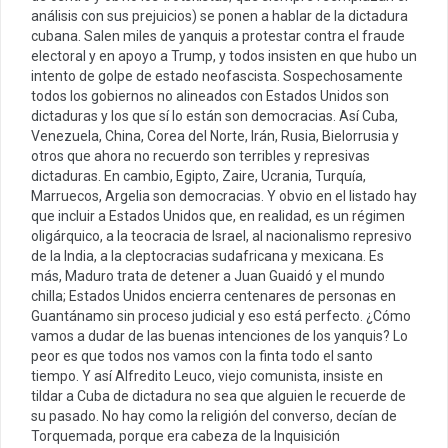
análisis con sus prejuicios) se ponen a hablar de la dictadura
cubana. Salen miles de yanquis a protestar contra el fraude
electoral y en apoyo a Trump, y todos insisten en que hubo un
intento de golpe de estado neofascista. Sospechosamente
todos los gobiernos no alineados con Estados Unidos son
dictaduras y los que sí lo están son democracias. Así Cuba,
Venezuela, China, Corea del Norte, Irán, Rusia, Bielorrusia y
otros que ahora no recuerdo son terribles y represivas
dictaduras. En cambio, Egipto, Zaire, Ucrania, Turquía,
Marruecos, Argelia son democracias. Y obvio en el listado hay
que incluir a Estados Unidos que, en realidad, es un régimen
oligárquico, a la teocracia de Israel, al nacionalismo represivo
de la India, a la cleptocracias sudafricana y mexicana. Es
más, Maduro trata de detener a Juan Guaidó y el mundo
chilla; Estados Unidos encierra centenares de personas en
Guantánamo sin proceso judicial y eso está perfecto. ¿Cómo
vamos a dudar de las buenas intenciones de los yanquis? Lo
peor es que todos nos vamos con la finta todo el santo
tiempo. Y así Alfredito Leuco, viejo comunista, insiste en
tildar a Cuba de dictadura no sea que alguien le recuerde de
su pasado. No hay como la religión del converso, decían de
Torquemada, porque era cabeza de la Inquisición