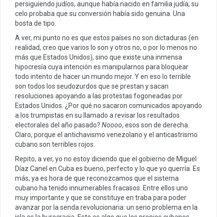
persiguiendo judíos, aunque había nacido en familia judía; su
celo probaba que su conversión había sido genuina. Una
bosta de tipo.
A ver, mi punto no es que estos países no son dictaduras (en
realidad, creo que varios lo son y otros no, o por lo menos no
más que Estados Unidos), sino que existe una inmensa
hipocresía cuya intención es manipularnos para bloquear
todo intento de hacer un mundo mejor. Y en eso lo terrible
son todos los seudozurdos que se prestan y sacan
resoluciones apoyando a las protestas fogoneadas por
Estados Unidos. ¿Por qué no sacaron comunicados apoyando
a los trumpistas en su llamado a revisar los resultados
electorales del año pasado?
Noooo
, esos son de derecha.
Claro, porque el antichavismo venezolano y el anticastrismo
cubano son terribles rojos.
Repito, a ver, yo no estoy diciendo que el gobierno de Miguel
Díaz Canel en Cuba es bueno, perfecto y lo que yo querría. Es
más, ya es hora de que reconozcamos que el sistema
cubano ha tenido innumerables fracasos. Entre ellos uno
muy importante y que se constituye en traba para poder
avanzar por la senda revolucionaria: un serio problema en la
isla es la burocracia. Esto es algo que los propios cubanos