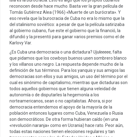
reconocen desde hace mucho. Basta ver la gran película de
Tomás Gutiérrez Alea (1966) «Muerte de un burócrata». Y
eso revela que la burocracia de Cuba no era lo mismo que la
del stalinismo soviético: a pesar de que la película satirizaba
al gobierno cubano, fue este el gobierno que la financió, la
difundió y la presentó para ganar varios premios como el de
Karlovy Var.
¿Es Cuba una democracia o una dictadura?
Ujuleeeee
, falta
que pidamos que los cowboys buenos usen sombrero blanco
y los villanos uno negro. La respuesta depende mucho de la
definición de tus términos. Para los yanquis y sus amigos las
democracias son ellos y sus amigos, un uso del término por el
cual es sinónimo de capitalismo; mientras que dictaduras son
todos aquellos gobiernos que tienen alguna veleidad de
autonomía o de disputarles la hegemonía a los
norteamericanos, sean o no capitalistas. Ahora, si por
democracia entendemos el apoyo de la mayoría de la
población entonces lugares como Cuba, Venezuela o Rusia
son democráticos. De otra forma hubieran caído (en una
«revolución naranja» como en Ucrania) hace rato. Peor aún,
todas estas naciones tienen elecciones regulares y tan