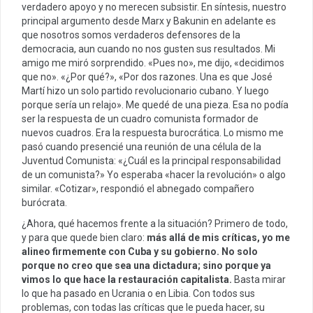
verdadero apoyo y no merecen subsistir. En síntesis, nuestro
principal argumento desde Marx y Bakunin en adelante es
que nosotros somos verdaderos defensores de la
democracia, aun cuando no nos gusten sus resultados. Mi
amigo me miró sorprendido. «Pues no», me dijo, «decidimos
que no». «¿Por qué?», «Por dos razones. Una es que José
Martí hizo un solo partido revolucionario cubano. Y luego
porque sería un relajo». Me quedé de una pieza. Esa no podía
ser la respuesta de un cuadro comunista formador de
nuevos cuadros. Era la respuesta burocrática. Lo mismo me
pasó cuando presencié una reunión de una célula de la
Juventud Comunista: «¿Cuál es la principal responsabilidad
de un comunista?» Yo esperaba «hacer la revolución» o algo
similar. «Cotizar», respondió el abnegado compañero
burócrata.
¿Ahora, qué hacemos frente a la situación? Primero de todo,
y para que quede bien claro:
más allá de mis críticas, yo me
alin
eo
firmemente con Cuba y su gobierno. No s
o
lo
porque no creo que sea una dictadura; sino porque ya
vimos lo que hace la restauración capitalista.
Basta mirar
lo que ha pasado en Ucrania o en Libia. Con todos sus
problemas, con todas las críticas que le pueda hacer, su