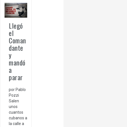
Llegó
el
Coman
dante
y
mandó
a
parar
por Pablo
Pozzi
Salen
unos
cuantos
cubanos a
la calle a