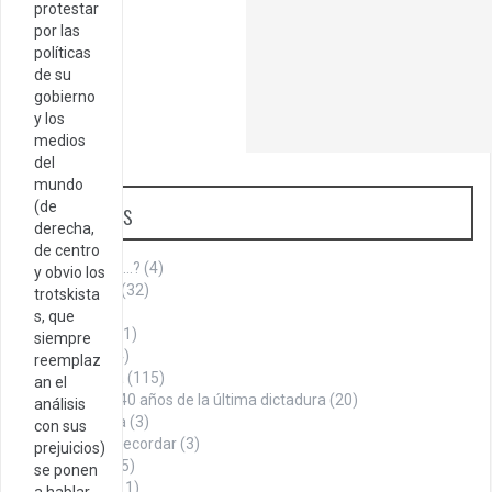
protestar
por las
políticas
de su
gobierno
y los
medios
del
mundo
Categorías
(de
derecha,
de centro
¿Sabías que…?
(4)
y obvio los
Aniversario
(32)
trotskista
Armenia
(1)
s, que
Cita del día
(1)
siempre
Cultura
(144)
reemplaz
Historia
(115)
an el
A 40 años de la última dictadura
(20)
análisis
La Roca
(3)
con sus
Datos para recordar
(3)
prejuicios)
Denuncia
(75)
se ponen
Economía
(11)
a hablar