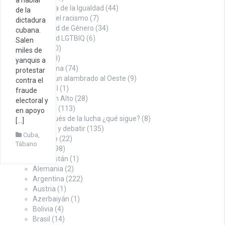
En búsqueda de la Igualdad
(44)
de la
Contra el racismo
(7)
dictadura
Igualdad de Género
(34)
cubana.
Igualdad LGTBIQ
(6)
Salen
Noticias
(100)
miles de
Opinión
(260)
yanquis a
Con firma
(74)
protestar
Desde un alambrado al Oeste
(9)
contra el
Editorial
(1)
fraude
Puño en Alto
(28)
electoral y
Tábano
(113)
en apoyo
Y después de la lucha ¿qué sigue?
(8)
[…]
Para pensar y debatir
(135)
Cuba
,
Sindicalismo
(22)
Tábano
Territorio
(498)
Afganistán
(1)
Alemania
(2)
Argentina
(222)
Austria
(1)
Azerbaiyán
(1)
Bolivia
(4)
Brasil
(14)