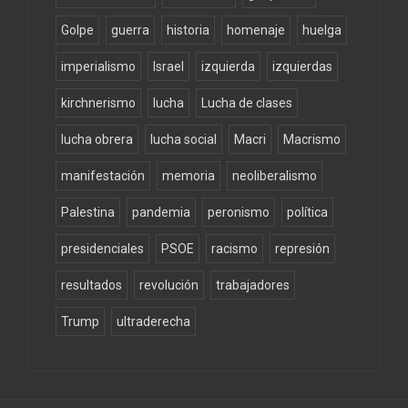
Golpe
guerra
historia
homenaje
huelga
imperialismo
Israel
izquierda
izquierdas
kirchnerismo
lucha
Lucha de clases
lucha obrera
lucha social
Macri
Macrismo
manifestación
memoria
neoliberalismo
Palestina
pandemia
peronismo
política
presidenciales
PSOE
racismo
represión
resultados
revolución
trabajadores
Trump
ultraderecha