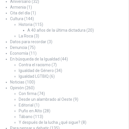
Aniversario
(32)
Armenia
(1)
Cita del día
(1)
Cultura
(144)
Historia
(115)
A 40 años de la última dictadura
(20)
La Roca
(3)
Datos para recordar
(3)
Denuncia
(75)
Economía
(11)
En búsqueda de la Igualdad
(44)
Contra el racismo
(7)
Igualdad de Género
(34)
Igualdad LGTBIQ
(6)
Noticias
(100)
Opinión
(260)
Con firma
(74)
Desde un alambrado al Oeste
(9)
Editorial
(1)
Puño en Alto
(28)
Tábano
(113)
Y después de la lucha ¿qué sigue?
(8)
Para pensar y debatir
(135)