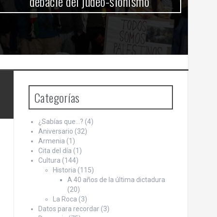
debacle del judeo-sionismo
Categorías
¿Sabías que…?
(4)
Aniversario
(32)
Armenia
(1)
Cita del día
(1)
Cultura
(144)
Historia
(115)
A 40 años de la última dictadura
(20)
La Roca
(3)
Datos para recordar
(3)