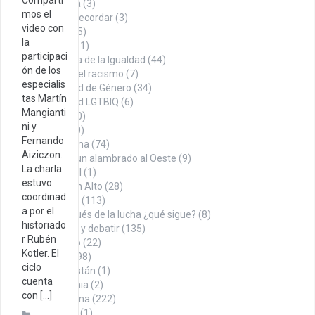
La Roca
(3)
mos el
Datos para recordar
(3)
video con
Denuncia
(75)
la
Economía
(11)
participaci
En búsqueda de la Igualdad
(44)
ón de los
Contra el racismo
(7)
especialis
Igualdad de Género
(34)
tas Martín
Igualdad LGTBIQ
(6)
Mangianti
Noticias
(100)
ni y
Opinión
(260)
Fernando
Con firma
(74)
Aiziczon.
Desde un alambrado al Oeste
(9)
La charla
Editorial
(1)
estuvo
Puño en Alto
(28)
coordinad
Tábano
(113)
a por el
Y después de la lucha ¿qué sigue?
(8)
historiado
Para pensar y debatir
(135)
r Rubén
Sindicalismo
(22)
Kotler. El
Territorio
(498)
ciclo
Afganistán
(1)
cuenta
Alemania
(2)
con […]
Argentina
(222)
Austria
(1)