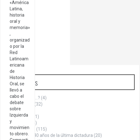
«América
Latina,
historia
oral y
memoria»
,
organizad
o por la
Red
Latinoam
ericana
de
Historia
Categorías
Oral, se
llevó a
cabo el
¿Sabías que…?
(4)
debate
Aniversario
(32)
sobre
Armenia
(1)
Izquierda
Cita del día
(1)
y
Cultura
(144)
movimien
Historia
(115)
to obrero.
A 40 años de la última dictadura
(20)
Comparti