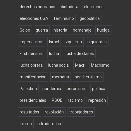
derechos humanos
dictadura
elecciones
elecciones USA
feminismo
geopolítica
Golpe
guerra
historia
homenaje
huelga
imperialismo
Israel
izquierda
izquierdas
kirchnerismo
lucha
Lucha de clases
lucha obrera
lucha social
Macri
Macrismo
manifestación
memoria
neoliberalismo
Palestina
pandemia
peronismo
política
presidenciales
PSOE
racismo
represión
resultados
revolución
trabajadores
Trump
ultraderecha