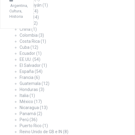
Azerbaiyán
(1)
Argentina
,
Cultura
,
Bolivia
(4)
Historia
Brasil
(14)
Chile
(12)
China
(1)
Colombia
(3)
Costa Rica
(1)
Cuba
(12)
Ecuador
(1)
EE.UU.
(54)
El Salvador
(1)
España
(54)
Francia
(6)
Guatemala
(12)
Honduras
(3)
Italia
(1)
México
(17)
Nicaragua
(13)
Panamá
(2)
Perú
(36)
Puerto Rico
(1)
Reino Unido de GB e IN
(8)