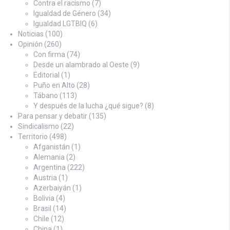
Contra el racismo
(7)
Igualdad de Género
(34)
Igualdad LGTBIQ
(6)
Noticias
(100)
Opinión
(260)
Con firma
(74)
Desde un alambrado al Oeste
(9)
Editorial
(1)
Puño en Alto
(28)
Tábano
(113)
Y después de la lucha ¿qué sigue?
(8)
Para pensar y debatir
(135)
Sindicalismo
(22)
Territorio
(498)
Afganistán
(1)
Alemania
(2)
Argentina
(222)
Austria
(1)
Azerbaiyán
(1)
Bolivia
(4)
Brasil
(14)
Chile
(12)
China
(1)