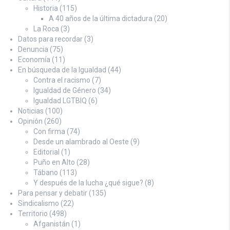
Historia
(115)
A 40 años de la última dictadura
(20)
La Roca
(3)
Datos para recordar
(3)
Denuncia
(75)
Economía
(11)
En búsqueda de la Igualdad
(44)
Contra el racismo
(7)
Igualdad de Género
(34)
Igualdad LGTBIQ
(6)
Noticias
(100)
Opinión
(260)
Con firma
(74)
Desde un alambrado al Oeste
(9)
Editorial
(1)
Puño en Alto
(28)
Tábano
(113)
Y después de la lucha ¿qué sigue?
(8)
Para pensar y debatir
(135)
Sindicalismo
(22)
Territorio
(498)
Afganistán
(1)