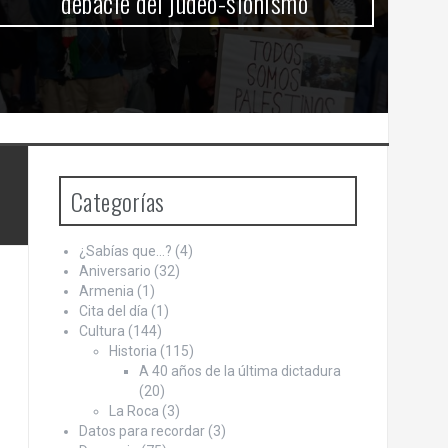
debacle del judeo-sionismo
Categorías
¿Sabías que…?
(4)
Aniversario
(32)
Armenia
(1)
Cita del día
(1)
Cultura
(144)
Historia
(115)
A 40 años de la última dictadura
(20)
La Roca
(3)
Datos para recordar
(3)