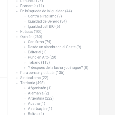
Denuncia
(75)
Economía
(11)
En búsqueda de la Igualdad
(44)
Contra el racismo
(7)
Igualdad de Género
(34)
Igualdad LGTBIQ
(6)
Noticias
(100)
Opinión
(260)
Con firma
(74)
Desde un alambrado al Oeste
(9)
Editorial
(1)
Puño en Alto
(28)
Tábano
(113)
Y después de la lucha ¿qué sigue?
(8)
Para pensar y debatir
(135)
Sindicalismo
(22)
Territorio
(498)
Afganistán
(1)
Alemania
(2)
Argentina
(222)
Austria
(1)
Azerbaiyán
(1)
Bolivia
(4)