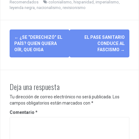
Recomendados
colonialismo
,
hispanidad
,
imperialismo
,
leyenda negra
,
nacionalismo
,
revisionismo
Post
←
¿SE “DERECHIZÓ” EL
EL PASE SANITARIO
navigation
PAÍS? QUIEN QUIERA
CONDUCE AL
OÍR, QUE OIGA
FASCISMO
→
Deja una respuesta
Tu dirección de correo electrónico no será publicada.
Los
campos obligatorios están marcados con
*
Comentario
*