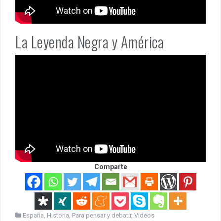
La Leyenda Negra y América
Comparte
España
,
Historia
,
Para pensar y debatir
,
Videos