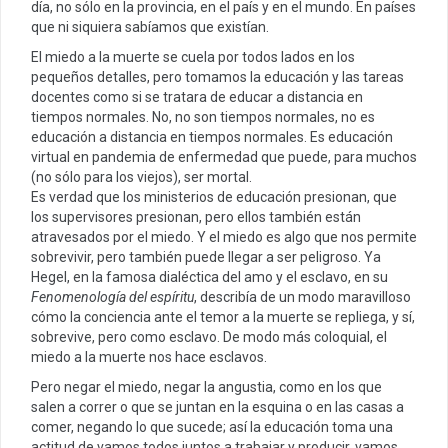
día, no sólo en la provincia, en el país y en el mundo. En países
que ni siquiera sabíamos que existían.
El miedo a la muerte se cuela por todos lados en los
pequeños detalles, pero tomamos la educación y las tareas
docentes como si se tratara de educar a distancia en
tiempos normales. No, no son tiempos normales, no es
educación a distancia en tiempos normales. Es educación
virtual en pandemia de enfermedad que puede, para muchos
(no sólo para los viejos), ser mortal.
Es verdad que los ministerios de educación presionan, que
los supervisores presionan, pero ellos también están
atravesados por el miedo. Y el miedo es algo que nos permite
sobrevivir, pero también puede llegar a ser peligroso. Ya
Hegel, en la famosa dialéctica del amo y el esclavo, en su
Fenomenología del espíritu
, describía de un modo maravilloso
cómo la conciencia ante el temor a la muerte se repliega, y sí,
sobrevive, pero como esclavo. De modo más coloquial, el
miedo a la muerte nos hace esclavos.
Pero negar el miedo, negar la angustia, como en los que
salen a correr o que se juntan en la esquina o en las casas a
comer, negando lo que sucede; así la educación toma una
actitud de vamos todos juntos a trabajar y producir, vamos