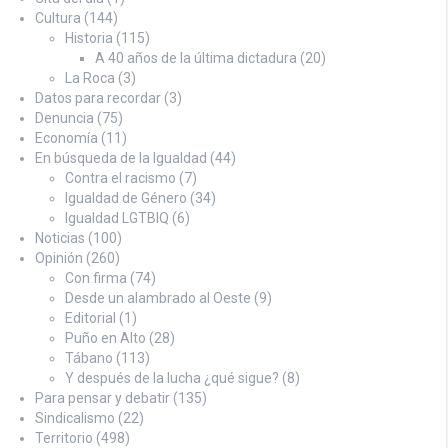
Cultura
(144)
Historia
(115)
A 40 años de la última dictadura
(20)
La Roca
(3)
Datos para recordar
(3)
Denuncia
(75)
Economía
(11)
En búsqueda de la Igualdad
(44)
Contra el racismo
(7)
Igualdad de Género
(34)
Igualdad LGTBIQ
(6)
Noticias
(100)
Opinión
(260)
Con firma
(74)
Desde un alambrado al Oeste
(9)
Editorial
(1)
Puño en Alto
(28)
Tábano
(113)
Y después de la lucha ¿qué sigue?
(8)
Para pensar y debatir
(135)
Sindicalismo
(22)
Territorio
(498)