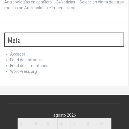
Antropologías en conflicto – 24Noticias – Seleccion diaria de otros
medios on
Antropología e Imperialismo
Meta
Acceder
Feed de entradas
Feed de comentarios
WordPress.org
agosto 2026
L
M
X
J
V
S
D