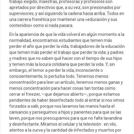
trabajo exigido; maestras, profesoras y profesores son
apretados por directivos que, a su vez, son presionados por
supervisores, y así siguiendo la cadena hacia arriba. Todos en
una carrera frenética por mantener una «educación y sus
contenidos» como si nada pasara.
En la apariencia de que la vida volverá en algún momento a la
normalidad, encontramos estudiantes que temen más
perder el año que perder la vida; trabajadores de la educación
que temen más perder el trabajo que perder la vida; y padres
y madres que no saben qué hacer con el tiempo de sus hijos
y temen más la locura cotidiana que perder la vida. Y, sin
embargo, el temor a perder la vida, inconsciente o
conscientemente, lo perturba todo. Tenemos menos
concentración para leer un artículo, tenemos menos ganas y
menos concentración para hacer cosas tan tontas como
cerrar el freezer, —que dejamos abierto—, porque estamos
pendientes de haber desinfectado todo al entrar si nos vimos
forzados a salir, porque nos lavamos las manos hasta el
cansancio y perseguimos a hijos y parientes para que se las
laven, porque nos preocupamos para que no falte lavandina
y desinfectante. Miramos el celular y la televisión en vilo,
atentos a la curva y la cantidad de infectados y muertos por