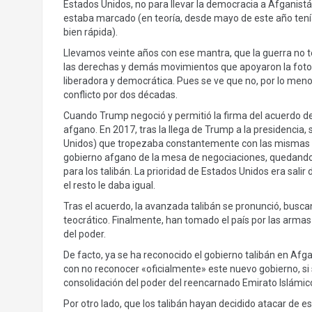
Estados Unidos, no para llevar la democracia a Afganistá
estaba marcado (en teoría, desde mayo de este año tení
bien rápida).
Llevamos veinte años con ese mantra, que la guerra no te
las derechas y demás movimientos que apoyaron la foto
liberadora y democrática. Pues se ve que no, por lo meno
conflicto por dos décadas.
Cuando Trump negoció y permitió la firma del acuerdo de 
afgano. En 2017, tras la llega de Trump a la presidencia,
Unidos) que tropezaba constantemente con las mismas pi
gobierno afgano de la mesa de negociaciones, quedando 
para los talibán. La prioridad de Estados Unidos era sali
el resto le daba igual.
Tras el acuerdo, la avanzada talibán se pronunció, buscan
teocrático. Finalmente, han tomado el país por las armas 
del poder.
De facto, ya se ha reconocido el gobierno talibán en Af
con no reconocer «oficialmente» este nuevo gobierno, si so
consolidación del poder del reencarnado Emirato Islámic
Por otro lado, que los talibán hayan decidido atacar de es