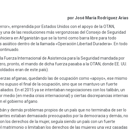
por José María Rodríguez Arias
 terror», emprendida por Estados Unidos con el apoyo de la OTAN,
1 y una de las resoluciones más vergonzosas del Consejo de Seguridad
eshiciera en Afganistán que se la tomó como barra libre para todo
ís asiático dentro de la llamada «Operación Libertad Duradera». En todo
continuado.
la Fuerza Internacional de Asistencia para la Seguridad mandada por
 pero, pronto, el mando de dicha fuerza pasaba a la OTAN, donde EE. UU.
soldados eran de este país).
s fuerzas afganas, quedando las de ocupación como «apoyo», ese mismo
 no supuso el final de la ocupación, sino que se mantuvo un fuerte
liados. En el 2015 ya se intentaban negociaciones con los talibán, un
 medio (en media crisis internacional) y ciertas discrepancias internas
on el gobierno afgano.
ibán y demás problemas propios de un país que no terminaba de ser lo
pantes estaban demasiado preocupados por la democracia y demás, no
n los derechos de la mujer, seguía siendo un país con un fuerte
del matrimonio o limitaban los derechos de las mujeres una vez casadas