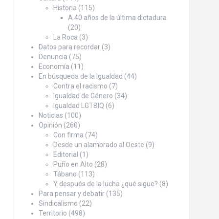
Historia
(115)
A 40 años de la última dictadura
(20)
La Roca
(3)
Datos para recordar
(3)
Denuncia
(75)
Economía
(11)
En búsqueda de la Igualdad
(44)
Contra el racismo
(7)
Igualdad de Género
(34)
Igualdad LGTBIQ
(6)
Noticias
(100)
Opinión
(260)
Con firma
(74)
Desde un alambrado al Oeste
(9)
Editorial
(1)
Puño en Alto
(28)
Tábano
(113)
Y después de la lucha ¿qué sigue?
(8)
Para pensar y debatir
(135)
Sindicalismo
(22)
Territorio
(498)