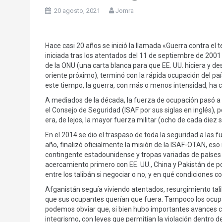
20 agosto, 2021
Jomra
Hace casi 20 años se inició la llamada «Guerra contra el
iniciada tras los atentados del 11 de septiembre de 200
de la ONU (una carta blanca para que EE. UU. hiciera y d
oriente próximo), terminó con la rápida ocupación del pa
este tiempo, la guerra, con más o menos intensidad, ha 
A mediados de la década, la fuerza de ocupación pasó a 
el Consejo de Seguridad (ISAF por sus siglas en inglés),
era, de lejos, la mayor fuerza militar (ocho de cada diez 
En el 2014 se dio el traspaso de toda la seguridad a la
año, finalizó oficialmente la misión de la ISAF-OTAN, eso
contingente estadounidense y tropas variadas de países a
acercamiento primero con EE. UU., China y Pakistán de por
entre los talibán si negociar o no, y en qué condiciones c
Afganistán seguía viviendo atentados, resurgimiento tal
que sus ocupantes querían que fuera. Tampoco los ocu
podemos obviar que, si bien hubo importantes avances co
integrismo, con leyes que permitían la violación dentro 