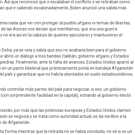
n. Así que reconoció que o escalaban el conflicto o se retiraban como
an que ir saliendo escalonadamente, Biden anunció una salida más
nía nada que ver con proteger al pueblo afgano ni temas de libertas;
 de las Azores nos decían que mentíamos, que era una guerra
s no era así en la cabeza de quienes ejecutaron y mantuvieron el
Doha, ya se veía y sabía que eso no acabaría bien para el gobierno
 se abrió un diálogo a tres bandas (talibán, gobierno afgano y Estados
edras. Finalmente, ante la falta de avances, Estados Unidos apartó al
en un pacto bilateral que prácticamente ponía en bandeja Afganistán
r del país y garantizar que no habría atentados en suelo estadounidense,
do controlar más partes del país para negociar, si eso, un gobierno
(con sorprendente facilidad en la capital), echando al gobierno electo
ganistán; por más que las potencias europeas y Estados Unidos clamen
lo se negocia y se trata como autoridad actual, se da vía libre a la
o de Afganistán.
ta forma mientras que la retirada no se había concluido, no sé si es un