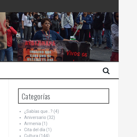
 Estado de Israel
Categorías
¿Sabías que…?
(4)
Aniversario
(32)
Armenia
(1)
Cita del día
(1)
Cultura
(144)