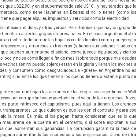
i hablar de que un potecito de 300 gramos de dulce de leche Havanna,
os que U$22,90, y en el supermercado sale U$10… y hay tarados que lo
 mercado, como tiene Havanna en Ezeiza; si no lo tienes (como los
iene que pagar alquiler, impuestos y servicios como la electricidad.
 inflación, el dólar, y otras yerbas. Pero también que hay un grupo de
e beneficia a ciertos grupos empresariales. En el caso argentino el alza
rtan (sobre todo porque les baja los costos locales) como por ejemplo
a organismos y empresas extranjeras (y tienen sus salarios fijados en
os que pueden aumentarse el salario, como jueces, diputados, y ciertos
omo loco y no se cómo llegar a fin de mes (sobre todo porque mis deudas
s vecinos (en mi pueblo sojero) están en la gloria y llenan los aviones a
es; y consumen como desgraciados. La «grieta» en Argentina no es
 anti K) sino entre los que tienen y los que no tienen, o están a punto de
 gente y por qué bajan las acciones de las empresas argentinas en Wall
juicios por corrupción han impactado en el valor de las empresas. A ver,
 es parte intrínseca del capitalismo, pues aquí la tienen. Los grandes
, transparentes. Lo que quieren es que les den el contrato, y para eso
 bajo la mesa. Es más, si los pagan, hasta consideran que es lo que
n más arena de la cuenta en el cemento, o si sobre explotan a sus
eba que aumentan sus ganancias. La corrupción garantiza la tasa de
n pagarla aumentando los impuestos a los empresarios. Dicho de otra