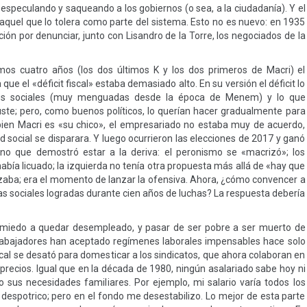
especulando y saqueando a los gobiernos (o sea, a la ciudadanía). Y el
 aquel que lo tolera como parte del sistema. Esto no es nuevo: en 1935
n por denunciar, junto con Lisandro de la Torre, los negociados de la
os cuatro años (los dos últimos K y los dos primeros de Macri) el
e el «déficit fiscal» estaba demasiado alto. En su versión el déficit lo
ones sociales (muy menguadas desde la época de Menem) y lo que
juste; pero, como buenos políticos, lo querían hacer gradualmente para
i bien Macri es «su chico», el empresariado no estaba muy de acuerdo,
d social se disparara. Y luego ocurrieron las elecciones de 2017 y ganó
sino que demostró estar a la deriva: el peronismo se «macrizó»; los
abía licuado; la izquierda no tenía otra propuesta más allá de «hay que
nzaba; era el momento de lanzar la ofensiva. Ahora, ¿cómo convencer a
as sociales logradas durante cien años de luchas? La respuesta debería
el miedo a quedar desempleado, y pasar de ser pobre a ser muerto de
abajadores han aceptado regímenes laborales impensables hace solo
cal se desató para domesticar a los sindicatos, que ahora colaboran en
precios. Igual que en la década de 1980, ningún asalariado sabe hoy ni
sus necesidades familiares. Por ejemplo, mi salario varía todos los
espotrico; pero en el fondo me desestabilizo. Lo mejor de esta parte