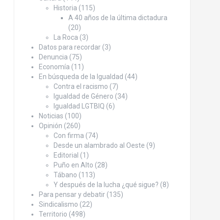
Historia
(115)
A 40 años de la última dictadura
(20)
La Roca
(3)
Datos para recordar
(3)
Denuncia
(75)
Economía
(11)
En búsqueda de la Igualdad
(44)
Contra el racismo
(7)
Igualdad de Género
(34)
Igualdad LGTBIQ
(6)
Noticias
(100)
Opinión
(260)
Con firma
(74)
Desde un alambrado al Oeste
(9)
Editorial
(1)
Puño en Alto
(28)
Tábano
(113)
Y después de la lucha ¿qué sigue?
(8)
Para pensar y debatir
(135)
Sindicalismo
(22)
Territorio
(498)