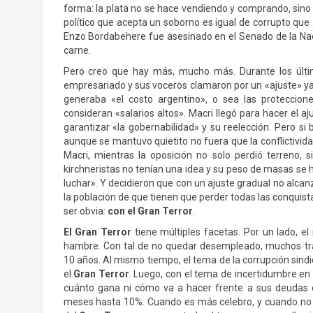
forma: la plata no se hace vendiendo y comprando, sino 
político que acepta un soborno es igual de corrupto que
Enzo Bordabehere fue asesinado en el Senado de la Nació
carne.
Pero creo que hay más, mucho más. Durante los últim
empresariado y sus voceros clamaron por un «ajuste» ya qu
generaba «el costo argentino», o sea las protecci
consideran «salarios altos». Macri llegó para hacer el a
garantizar «la gobernabilidad» y su reelección. Pero s
aunque se mantuvo quietito no fuera que la conflictivida
Macri, mientras la oposición no solo perdió terreno, 
kirchneristas no tenían una idea y su peso de masas se h
luchar». Y decidieron que con un ajuste gradual no alca
la población de que tienen que perder todas las conquist
ser obvia:
con el Gran Terror
.
El Gran Terror
tiene múltiples facetas. Por un lado, 
hambre. Con tal de no quedar desempleado, muchos tr
10 años. Al mismo tiempo, el tema de la corrupción sindi
el
Gran Terror
. Luego, con el tema de incertidumbre en 
cuánto gana ni cómo va a hacer frente a sus deudas o 
meses hasta 10%. Cuando es más celebro, y cuando no d