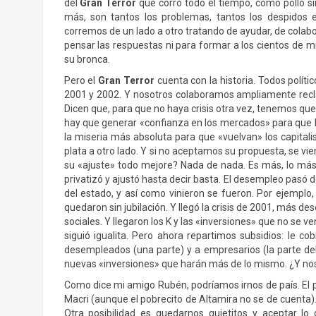
del
Gran Terror
que corro todo el tiempo, como pollo s
más, son tantos los problemas, tantos los despidos e
corremos de un lado a otro tratando de ayudar, de colabo
pensar las respuestas ni para formar a los cientos de 
su bronca.
Pero el
Gran Terror
cuenta con la historia. Todos políti
2001 y 2002. Y nosotros colaboramos ampliamente recl
Dicen que, para que no haya crisis otra vez, tenemos que c
hay que generar «confianza en los mercados» para que lle
la miseria más absoluta para que «vuelvan» los capitalist
plata a otro lado. Y si no aceptamos su propuesta, se 
su «ajuste» todo mejore? Nada de nada. Es más, lo más
privatizó y ajustó hasta decir basta. El desempleo pasó
del estado, y así como vinieron se fueron. Por ejemplo,
quedaron sin jubilación. Y llegó la crisis de 2001, más 
sociales. Y llegaron los K y las «inversiones» que no se v
siguió igualita. Pero ahora repartimos subsidios: le c
desempleados (una parte) y a empresarios (la parte d
nuevas «inversiones» que harán más de lo mismo. ¿Y n
Como dice mi amigo Rubén, podríamos irnos de país. El p
Macri (aunque el pobrecito de Altamira no se de cuenta).
Otra posibilidad es quedarnos quietitos y aceptar lo