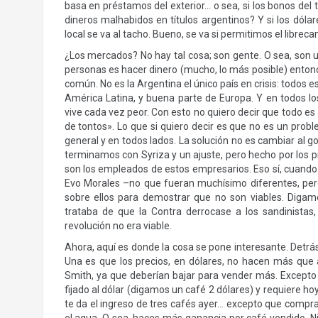
basa en préstamos del exterior… o sea, si los bonos de
dineros malhabidos en títulos argentinos? Y si los dóla
local se va al tacho. Bueno, se va si permitimos el librec
¿Los mercados? No hay tal cosa; son gente. O sea, son
personas es hacer dinero (mucho, lo más posible) entonc
común. No es la Argentina el único país en crisis: todos
América Latina, y buena parte de Europa. Y en todos lo
vive cada vez peor. Con esto no quiero decir que todo es
de tontos». Lo que si quiero decir es que no es un pro
general y en todos lados. La solución no es cambiar al 
terminamos con Syriza y un ajuste, pero hecho por los pr
son los empleados de estos empresarios. Eso sí, cuando 
Evo Morales –no que fueran muchísimo diferentes, pero 
sobre ellos para demostrar que no son viables. Digam
trataba de que la Contra derrocase a los sandinista
revolución no era viable.
Ahora, aquí es donde la cosa se pone interesante. Detrá
Una es que los precios, en dólares, no hacen más que
Smith, ya que deberían bajar para vender más. Excepto 
fijado al dólar (digamos un café 2 dólares) y requiere 
te da el ingreso de tres cafés ayer… excepto que com