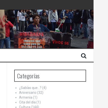
 Estado de Israel
Categorías
¿Sabías que…?
(4)
Aniversario
(32)
Armenia
(1)
Cita del día
(1)
Cultura
(144)