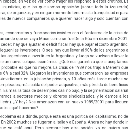
in cabeza, en vez de ver cómo mejor les respondo a estos cretinos. Es
 injusticias, que los que somos oposición (sobre todo la izquierda)
rar, de organizar, y en ningún momento tenemos la tranquilidad ni para
miles de nuevos compañeros que quieren hacer algo y solo cuentan con
cos, economistas y funcionarios insisten con el fantasma de la crisis de
amando que se vaya Macri como se fue De la Rúa en diciembre 2001.
eder; hay que ajustar el déficit fiscal; hay que bajar el costo argentino;
guen las inversiones. O sea, hay que llevar al 90% de los argentinos a
as argentinos a invertir en la Argentina, y luego se vuelvan a llevar la
viene un nuevo colapso económico. ¿Qué nos garantiza que si aceptamos
 probable es que no mejore. La crisis de 1989 nos trajo a Menem que
 de 6% a casi 32%. Llegaron las inversiones que compraron las empresas
 «invirtieron» en la jubilación privada, y 10 años más tarde muchos se
desempleados, más caída del poder adquisitivo, más pérdida de beneficios
en. Es más, la tasa de desempleo casi no bajó, y la segmentación salarial
obramos a sectores medios y obreros sindicalizados, y le damos a los
el león). ¿Y hoy? Nos amenazan con un nuevo 1989/2001 para lleguen
osotros qué hacemos?
roblema es a dónde, porque esta es una política del capitalismo, no de
 En 2002 muchos se fugaron a Italia y a España. Ahora no hay donde ir.
 que ya está aquí. Pero siempre hay otra opción: yo no quiero sus