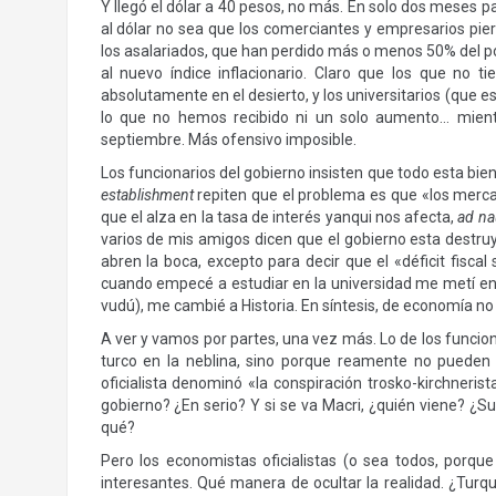
Y llegó el dólar a 40 pesos, no más. En solo dos meses p
al dólar no sea que los comerciantes y empresarios pier
los asalariados, que han perdido más o menos 50% del pod
al nuevo índice inflacionario. Claro que los que no t
absolutamente en el desierto, y los universitarios (que 
lo que no hemos recibido ni un solo aumento… miento
septiembre. Más ofensivo imposible.
Los funcionarios del gobierno insisten que todo esta bi
establishment
repiten que el problema es que «los mercad
que el alza en la tasa de interés yanqui nos afecta,
ad n
varios de mis amigos dicen que el gobierno esta destru
abren la boca, excepto para decir que el «déficit fisca
cuando empecé a estudiar en la universidad me metí e
vudú), me cambié a Historia. En síntesis, de economía n
A ver y vamos por partes, una vez más. Lo de los funcio
turco en la neblina, sino porque reamente no pueden 
oficialista denominó «la conspiración trosko-kirchneris
gobierno? ¿En serio? Y si se va Macri, ¿quién viene? ¿Su
qué?
Pero los economistas oficialistas (o sea todos, porqu
interesantes. Qué manera de ocultar la realidad. ¿Turq