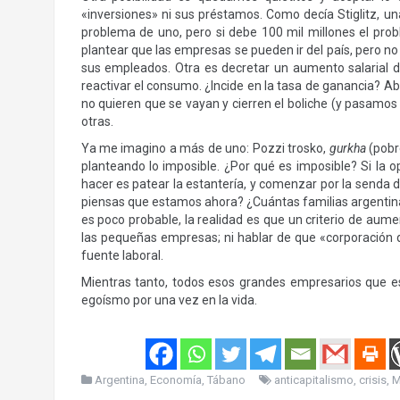
«inversiones» ni sus préstamos. Como decía Stiglitz, un
problema de uno, pero si debe 100 mil millones el probl
plantear que las empresas se pueden ir del país, pero n
sus empleados. Otra es decretar un aumento salaria
reactivar el consumo. ¿Incide en la tasa de ganancia? 
no quieren que se vayan y cierren el boliche (y pasamos
otras.
Ya me imagino a más de uno: Pozzi trosko,
gurkha
(pobr
planteando lo imposible. ¿Por qué es imposible? Si la
hacer es patear la estantería, y comenzar por la senda d
piensas que estamos ahora? ¿Cuántas familias argentina
es poco probable, la realidad es que un criterio de aum
las pequeñas empresas; ni hablar de que «corporación 
fuente laboral.
Mientras tanto, todos esos grandes empresarios que es
egoísmo por una vez en la vida.
Argentina
,
Economía
,
Tábano
anticapitalismo
,
crisis
,
M