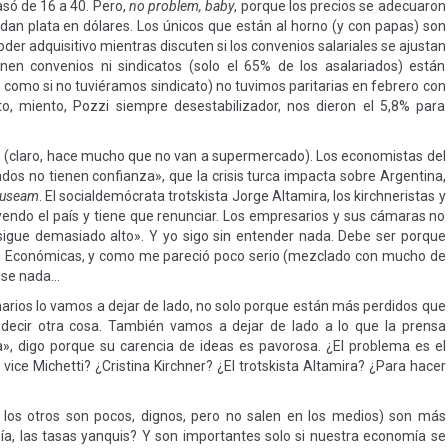
asó de 16 a 40. Pero,
no problem, baby
, porque los precios se adecuaron
dan plata en dólares. Los únicos que están al horno (y con papas) son
er adquisitivo mientras discuten si los convenios salariales se ajustan
ienen convenios ni sindicatos (solo el 65% de los asalariados) están
es como si no tuviéramos sindicato) no tuvimos paritarias en febrero con
, miento, Pozzi siempre desestabilizador, nos dieron el 5,8% para
en (claro, hace mucho que no van a supermercado). Los economistas del
os no tienen confianza», que la crisis turca impacta sobre Argentina,
auseam
. El socialdemócrata trotskista Jorge Altamira, los kirchneristas y
yendo el país y tiene que renunciar. Los empresarios y sus cámaras no
l sigue demasiado alto». Y yo sigo sin entender nada. Debe ser porque
n Económicas, y como me pareció poco serio (mezclado con mucho de
o se nada…
narios lo vamos a dejar de lado, no solo porque están más perdidos que
decir otra cosa. También vamos a dejar de lado a lo que la prensa
ta», digo porque su carencia de ideas es pavorosa. ¿El problema es el
 vice Michetti? ¿Cristina Kirchner? ¿El trotskista Altamira? ¿Para hacer
e los otros son pocos, dignos, pero no salen en los medios) son más
uía, las tasas yanquis? Y son importantes solo si nuestra economía se