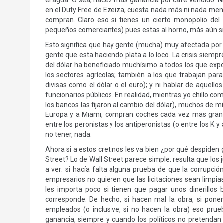
el agua. O sea, haces más ganancia por café vendido. N
en el Duty Free de Ezeiza, cuesta nada más ni nada men
compran. Claro eso si tienes un cierto monopolio del
pequeños comerciantes) pues estas al horno, más aún si t
Esto significa que hay gente (mucha) muy afectada por la
gente que esta haciendo plata a lo loco. La crisis siempr
del dólar ha beneficiado muchísimo a todos los que expo
los sectores agrícolas; también a los que trabajan par
divisas como el dólar o el euro); y ni hablar de aquell
funcionarios públicos. En realidad, mientras yo chillo c
los bancos las fijaron al cambio del dólar), muchos de mi
Europa y a Miami, compran coches cada vez más grand
entre los peronistas y los antiperonistas (o entre los K y
no tener, nada.
Ahora si a estos cretinos les va bien ¿por qué despiden
Street? Lo de Wall Street parece simple: resulta que los 
a ver: si hacía falta alguna prueba de que la corrupción
empresarios no quieren que las licitaciones sean limpias
les importa poco si tienen que pagar unos dinerillos
corresponde. De hecho, si hacen mal la obra, si pone
empleados (o inclusive, si no hacen la obra) eso pru
ganancia, siempre y cuando los políticos no pretenda