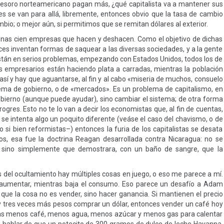
l tesoro norteamericano pagan más, ¿qué capitalista va a mantener sus
res se van para allá, libremente, entonces obvio que la tasa de cambio
ambio; o mejor aún, si permitimos que se remitan dólares al exterior.
 unas cien empresas que hacen y deshacen. Como el objetivo de dichas
es inventan formas de saquear a las diversas sociedades, y a la gente
 están en serios problemas, empezando con Estados Unidos, todos los de
s empresarios están haciendo plata a carradas, mientras la población
 así y hay que aguantarse, al fin y al cabo «miseria de muchos, consuelo
blema de gobierno, o de «mercados». Es un problema de capitalismo, en
gobierno (aunque puede ayudar), sino cambiar el sistema; de otra forma
ogres. Esto no te lo van a decir los economistas que, al fin de cuentas,
se intenta algo un poquito diferente (veáse el caso del chavismo, o de
si bien reformistas–) entonces la furia de los capitalistas se desata
os, esa fue la doctrina Reagan desarrollada contra Nicaragua: no se
s, sino simplemente que demostrara, con un baño de sangre, que la
s del ocultamiento hay múltiples cosas en juego, o eso me parece a mí.
 aumentar, mientras baja el consumo. Eso parece un desafío a Adam
que la cosa no es vender, sino hacer ganancia. Si mantienen el precio
hoy tres veces más pesos comprar un dólar, entonces vender un café hoy
pras menos café, menos agua, menos azúcar y menos gas para calentar