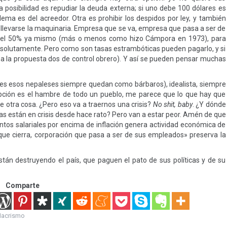
a posibilidad es repudiar la deuda externa; si uno debe 100 dólares es
ema es del acreedor. Otra es prohibir los despidos por ley, y también
o llevarse la maquinaria. Empresa que se va, empresa que pasa a ser de
l del 50% ya mismo (más o menos como hizo Cámpora en 1973), para
Absolutamente. Pero como son tasas estrambóticas pueden pagarlo, y si
 a la propuesta dos de control obrero). Y así se pueden pensar muchas
es esos nepaleses siempre quedan como bárbaros), idealista, siempre
 opción es el hambre de todo un pueblo, me parece que lo que hay que
e otra cosa. ¿Pero eso va a traernos una crisis?
No shit, baby
. ¿Y dónde
s están en crisis desde hace rato? Pero van a estar peor. Amén de que
entos salariales por encima de inflación genera actividad económica de
que cierra, corporación que pasa a ser de sus empleados» preserva la
tán destruyendo el país, que paguen el pato de sus políticas y de su
Comparte
acrismo