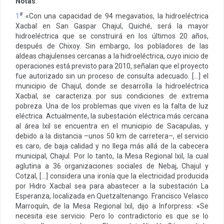
Notas
:
#
1
«Con una capacidad de 94 megavatios, la hidroeléctrica
Xacbal en San Gaspar Chajul, Quiché, será la mayor
hidroeléctrica que se construirá en los últimos 20 años,
después de Chixoy. Sin embargo, los pobladores de las
aldeas chajulenses cercanas a la hidroeléctrica, cuyo inicio de
operaciones está previsto para 2010, señalan que el proyecto
fue autorizado sin un proceso de consulta adecuado.
[…] el
municipio de Chajul, donde se desarrolla la hidroeléctrica
Xacbal, se caracteriza por sus condiciones de extrema
pobreza. Una de los problemas que viven es la falta de luz
eléctrica. Actualmente, la subestación eléctrica más cercana
al área Ixil se encuentra en el municipio de Sacapulas, y
debido a la distancia –unos 50 km de carretera–, el servicio
es caro, de baja calidad y no llega más allá de la cabecera
municipal, Chajul. Por lo tanto, la Mesa Regional Ixil, la cual
aglutina a 36 organizaciones sociales de Nebaj, Chajul y
Cotzal, […] considera una ironía que la electricidad producida
por Hidro Xacbal sea para abastecer a la subestación La
Esperanza, localizada en Quetzaltenango. Francisco Velasco
Marroquín, de la Mesa Regional Ixil, dijo a Inforpress: «Se
necesita ese servicio. Pero lo contradictorio es que se lo