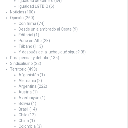
Igualdad de Género
(34)
Igualdad LGTBIQ
(6)
Noticias
(100)
Opinión
(260)
Con firma
(74)
Desde un alambrado al Oeste
(9)
Editorial
(1)
Puño en Alto
(28)
Tábano
(113)
Y después de la lucha ¿qué sigue?
(8)
Para pensar y debatir
(135)
Sindicalismo
(22)
Territorio
(498)
Afganistán
(1)
Alemania
(2)
Argentina
(222)
Austria
(1)
Azerbaiyán
(1)
Bolivia
(4)
Brasil
(14)
Chile
(12)
China
(1)
Colombia
(3)