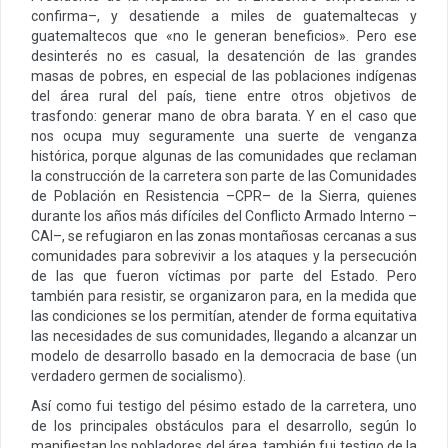
confirma–, y desatiende a miles de guatemaltecas y
guatemaltecos que «no le generan beneficios». Pero ese
desinterés no es casual, la desatención de las grandes
masas de pobres, en especial de las poblaciones indígenas
del área rural del país, tiene entre otros objetivos de
trasfondo: generar mano de obra barata. Y en el caso que
nos ocupa muy seguramente una suerte de venganza
histórica, porque algunas de las comunidades que reclaman
la construcción de la carretera son parte de las Comunidades
de Población en Resistencia –CPR– de la Sierra, quienes
durante los años más difíciles del Conflicto Armado Interno –
CAI–, se refugiaron en las zonas montañosas cercanas a sus
comunidades para sobrevivir a los ataques y la persecución
de las que fueron víctimas por parte del Estado. Pero
también para resistir, se organizaron para, en la medida que
las condiciones se los permitían, atender de forma equitativa
las necesidades de sus comunidades, llegando a alcanzar un
modelo de desarrollo basado en la democracia de base (un
verdadero germen de socialismo).
Así como fui testigo del pésimo estado de la carretera, uno
de los principales obstáculos para el desarrollo, según lo
manifiestan los pobladores del área, también fui testigo de la