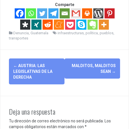
Comparte
Denuncia
,
Guatemala
infraestructuras
,
política
,
pueblos
,
transportes
Post
←
AUSTRIA: LAS
MALDITOS, MALDITOS
navigation
LEGISLATIVAS DE LA
SEAN
→
DERECHA
Deja una respuesta
Tu dirección de correo electrónico no será publicada.
Los
campos obligatorios están marcados con
*