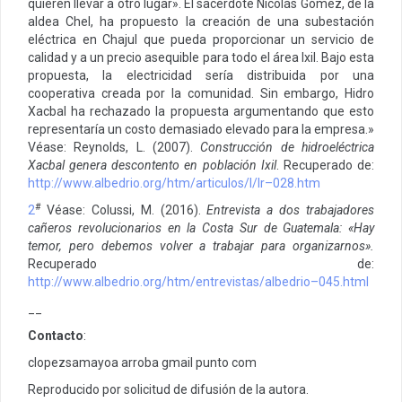
quieren llevar a otro lugar». El sacerdote Nicolás Gómez, de la
aldea Chel, ha propuesto la creación de una subestación
eléctrica en Chajul que pueda proporcionar un servicio de
calidad y a un precio asequible para todo el área Ixil. Bajo esta
propuesta, la electricidad sería distribuida por una
cooperativa creada por la comunidad. Sin embargo, Hidro
Xacbal ha rechazado la propuesta argumentando que esto
representaría un costo demasiado elevado para la empresa.»
Véase: Reynolds, L. (2007).
Construcción de hidroeléctrica
Xacbal genera descontento en población Ixil
. Recuperado de:
http://www.albedrio.org/htm/articulos/l/lr–028.htm
#
2
Véase: Colussi, M. (2016).
Entrevista a dos trabajadores
cañeros revolucionarios en la Costa Sur de Guatemala: «Hay
temor, pero debemos volver a trabajar para organizarnos».
Recuperado de:
http://www.albedrio.org/htm/entrevistas/albedrio–045.html
__
Contacto
:
clopezsamayoa arroba gmail punto com
Reproducido por solicitud de difusión de la autora.