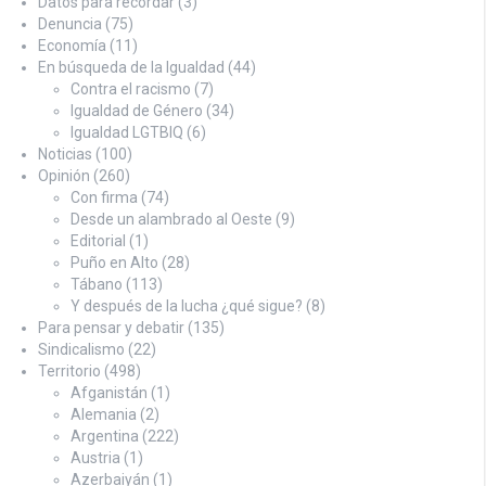
Datos para recordar
(3)
Denuncia
(75)
Economía
(11)
En búsqueda de la Igualdad
(44)
Contra el racismo
(7)
Igualdad de Género
(34)
Igualdad LGTBIQ
(6)
Noticias
(100)
Opinión
(260)
Con firma
(74)
Desde un alambrado al Oeste
(9)
Editorial
(1)
Puño en Alto
(28)
Tábano
(113)
Y después de la lucha ¿qué sigue?
(8)
Para pensar y debatir
(135)
Sindicalismo
(22)
Territorio
(498)
Afganistán
(1)
Alemania
(2)
Argentina
(222)
Austria
(1)
Azerbaiyán
(1)