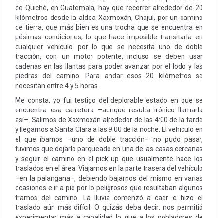
de Quiché, en Guatemala, hay que recorrer alrededor de 20
kilómetros desde la aldea Xaxmoxán, Chajul, por un camino
de tierra, que más bien es una trocha que se encuentra en
pésimas condiciones, lo que hace imposible transitarla en
cualquier vehículo, por lo que se necesita uno de doble
tracción, con un motor potente, incluso se deben usar
cadenas en las llantas para poder avanzar por el lodo y las
piedras del camino. Para andar esos 20 kilómetros se
necesitan entre 4 y 5 horas.
Me consta, yo fui testigo del deplorable estado en que se
encuentra esa carretera –aunque resulta irónico llamarla
así–. Salimos de Xaxmoxán alrededor de las 4:00 de la tarde
y llegamos a Santa Clara a las 9:00 de la noche. El vehículo en
el que íbamos –uno de doble tracción– no pudo pasar,
tuvimos que dejarlo parqueado en una de las casas cercanas
y seguir el camino en el pick up que usualmente hace los
traslados en el área. Viajamos en la parte trasera del vehículo
–en la palangana–, debiendo bajarnos del mismo en varias
ocasiones e ir a pie por lo peligrosos que resultaban algunos
tramos del camino. La lluvia comenzó a caer e hizo el
traslado aún más difícil. O quizás deba decir: nos permitió
experimentar más a cabalidad lo que a los pobladores de