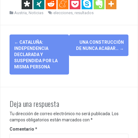
Austria
,
Noticias
elecciones
,
resultados
Post
←
CATALUÑA:
UNA CONSTRUCCIÓN
navigation
INDEPENDENCIA
DE NUNCA ACABAR…
→
DECLARADA Y
SUSPENDIDA POR LA
MISMA PERSONA
Deja una respuesta
Tu dirección de correo electrónico no será publicada.
Los
campos obligatorios están marcados con
*
Comentario
*