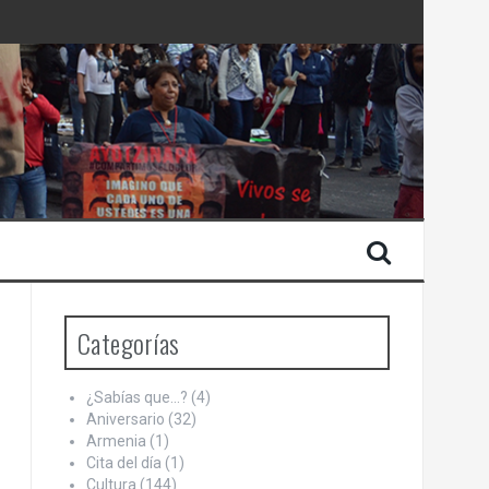
 Estado de Israel
Categorías
¿Sabías que…?
(4)
Aniversario
(32)
Armenia
(1)
Cita del día
(1)
Cultura
(144)