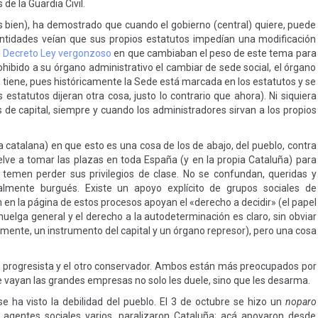
de la Guardia Civil.
s bien), ha demostrado que cuando el gobierno (central) quiere, puede
entidades veían que sus propios estatutos impedían una modificación
l Decreto Ley vergonzoso
en que cambiaban el peso de este tema para
ibido a su órgano administrativo el cambiar de sede social, el órgano
 tiene, pues históricamente la Sede está marcada en los estatutos y se
statutos dijeran otra cosa, justo lo contrario que ahora). Ni siquiera
s de capital, siempre y cuando los administradores sirvan a los propios
la catalana) en que esto es una cosa de los de abajo, del pueblo, contra
elve a tomar las plazas en toda España (y en la propia Cataluña) para
 temen perder sus privilegios de clase. No se confundan, queridas y
almente burgués. Existe un apoyo explícito de grupos sociales de
en la página de estos procesos apoyan el «derecho a decidir» (el papel
huelga general y el derecho a la autodeterminación es claro, sin obviar
mente, un instrumento del capital y un órgano represor), pero una cosa
 progresista y el otro conservador. Ambos están más preocupados por
se vayan las grandes empresas no solo les duele, sino que les desarma.
se ha visto la debilidad del pueblo. El 3 de octubre se hizo un
noparo
, agentes sociales varios, paralizaron Cataluña; acá apoyaron desde