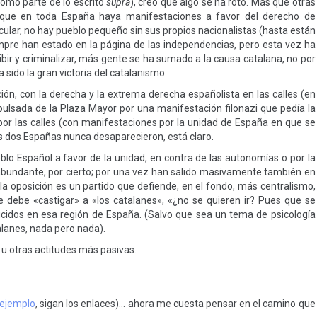
omo parte de lo escrito
supra
), creo que algo se ha roto. Más que otras
o que en toda España haya manifestaciones a favor del derecho de
lar, no hay pueblo pequeño sin sus propios nacionalistas (hasta están
empre han estado en la página de las independencias, pero esta vez ha
ir y criminalizar, más gente se ha sumado a la causa catalana, no por
ha sido la gran victoria del catalanismo.
ón, con la derecha y la extrema derecha españolista en las calles (en
pulsada de la Plaza Mayor por una manifestación filonazi que pedía la
por las calles (con manifestaciones por la unidad de España en que se
as dos Españas nunca desaparecieron, está claro.
o Español a favor de la unidad, en contra de las autonomías o por la
abundante, por cierto; por una vez han salido masivamente también en
la oposición es un partido que defiende, en el fondo, más centralismo,
 debe «castigar» a «los catalanes», «¿no se quieren ir? Pues que se
ducidos en esa región de España. (Salvo que sea un tema de psicología
alanes, nada pero nada).
 u otras actitudes más pasivas.
 ejemplo
, sigan los enlaces)… ahora me cuesta pensar en el camino que