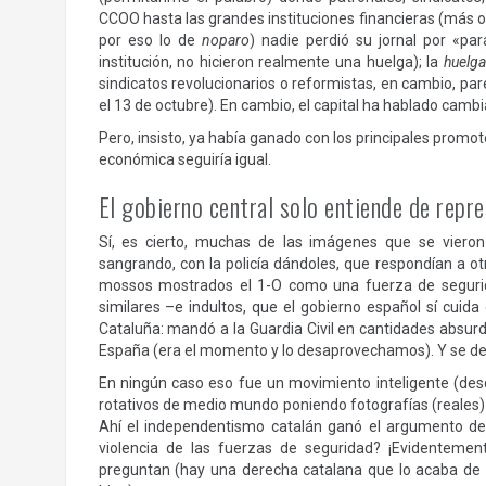
CCOO hasta las grandes instituciones financieras (más o 
por eso lo de
noparo
) nadie perdió su jornal por «pa
institución, no hicieron realmente una huelga); la
huelga
sindicatos revolucionarios o reformistas, en cambio, par
el 13 de octubre). En cambio, el capital ha hablado camb
Pero, insisto, ya había ganado con los principales promo
económica seguiría igual.
El gobierno central solo entiende de repre
Sí, es cierto, muchas de las imágenes que se viero
sangrando, con la policía dándoles, que respondían a 
mossos mostrados el 1-O como una fuerza de segurid
similares –e indultos, que el gobierno español sí cuid
Cataluña: mandó a la Guardia Civil en cantidades absurda
España (era el momento y lo desaprovechamos). Y se dedi
En ningún caso eso fue un movimiento inteligente (desd
rotativos de medio mundo poniendo fotografías (reales) d
Ahí el independentismo catalán ganó el argumento de 
violencia de las fuerzas de seguridad? ¡Evidentemen
preguntan (hay una derecha catalana que lo acaba de 