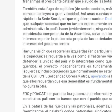
frenar más al presidente catalán que el ruido de las botas 
También, esta fuga de capitales (de sedes sociales, má
cambiar las leyes a gran velocidad. Así unas cuantas 
rápida de la Sede Social, así que el gobierno sacó un
Rea
que cualquier sociedad que no tuviera expresamente proh
administrativo lo podía hacer (evidentemente, ninguna lo
consideraba competencia de la Asamblea, salvo que los e
interesa respetar la plutocracia propia de las sociedade
intereses del gobierno central.
Hay una visión que recorre las izquierdas (en particular 
la oligarquía; se recuerda a la vez cómo el fascismo vu
defender la unidad del país y lo interpretan como que
queridos, el proyecto independentista es fundament
izquierdas; incluso izquierdas que normalmente no están 
de la CGT, CNT, Solidaridad Obrera y otros,
apoyando
la 
que ellos recuerdan que esa Generalitat es, fundamental
no quita la otra.
ERC y PDeCAT son partidos burgueses, uno reformista y
construir su país con los bancos que con el pueblo, que 
En la batalla de las huelgas y las patronales, además, 
(permítanme el palabro) donde patronales, sindicatos