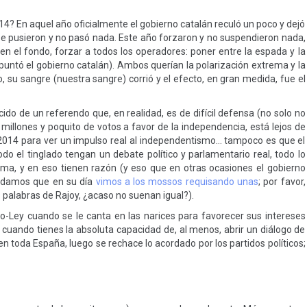
014? En aquel año oficialmente el gobierno catalán reculó un poco y dejó
se pusieron y no pasó nada. Este año forzaron y no suspendieron nada,
, en el fondo, forzar a todos los operadores: poner entre la espada y la
puntó el gobierno catalán). Ambos querían la polarización extrema y la
ano, su sangre (nuestra sangre) corrió y el efecto, en gran medida, fue el
ecido de un referendo que, en realidad, es de difícil defensa (no solo no
millones y poquito de votos a favor de la independencia, está lejos de
 2014 para ver un impulso real al independentismo… tampoco es que el
do el tinglado tengan un debate político y parlamentario real, todo lo
ctima, y en eso tienen razón (y eso que en otras ocasiones el gobierno
vidamos que en su día
vimos a los mossos requisando unas
; por favor,
 palabras de Rajoy, ¿acaso no suenan igual?).
to-Ley cuando se le canta en las narices para favorecer sus intereses
 cuando tienes la absoluta capacidad de, al menos, abrir un diálogo de
n toda España, luego se rechace lo acordado por los partidos políticos;