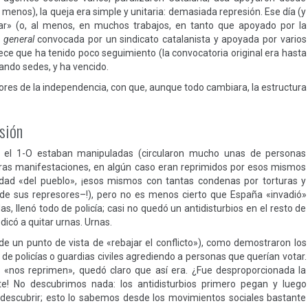
menos), la queja era simple y unitaria: demasiada represión. Ese día (y
rar» (o, al menos, en muchos trabajos, en tanto que apoyado por la
 general
convocada por un sindicato catalanista y apoyada por varios
ece que ha tenido poco seguimiento (la convocatoria original era hasta
iando sedes, y ha vencido.
tores de la independencia, con que, aunque todo cambiara, la estructura
sión
n el 1-O estaban manipuladas (circularon mucho unas de personas
otras manifestaciones, en algún caso eran reprimidos por esos mismos
ad «del pueblo», ¡esos mismos con tantas condenas por torturas y
a de sus represores–!), pero no es menos cierto que España «invadió»
s, llenó todo de policía; casi no quedó un antidisturbios en el resto de
có a quitar urnas. Urnas.
e un punto de vista de «rebajar el conflicto»), como demostraron los
e policías o guardias civiles agrediendo a personas que querían votar.
«nos reprimen», quedó claro que así era. ¿Fue desproporcionada la
te! No descubrimos nada: los antidisturbios primero pegan y luego
descubrir; esto lo sabemos desde los movimientos sociales bastante