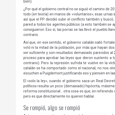
bien).
¿Por qué el gobierno central no se siguió el camino de 2
todo (en teoría) en manos de «voluntarios»; esas urnas 
así que el PP decidió subir el conflicto también y buscó
pared a todos los agentes públicos (a esto también se a
consiguieron. Eso sí, las porras se las llevó el pueblo ll
contrario.
Así que, en ese sentido, el gobierno catalán salió fortal
votó ni la mitad de la población, por más que hayan dos 
ser suficiente y son resultados demasiado parecidos al
proceso para aprobar las leyes que dieron sustento a to
contrario). Pero la represión sufrida te vuelve en la ví
catalán se ha comportado como el nacional, no nos ol
escuchen a Puigdemont justificando eso y piensen en las
El «solo la ley», cuando el gobierno saca un Real Decre
políticos resulta un poco (demasiado) hipócrita, máxime
reforma constitucional… otra cosa es que, en referendo e
pero es que directamente no quieren hablar.
Se rompió, algo se rompió