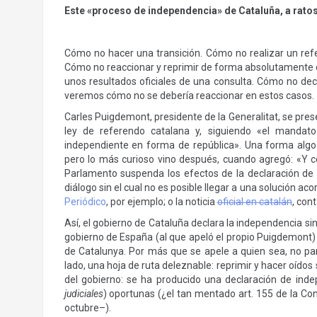
Este «proceso de independencia» de Cataluña, a rato
Cómo no hacer una transición. Cómo no realizar un ref
Cómo no reaccionar y reprimir de forma absolutamente
unos resultados oficiales de una consulta. Cómo no decl
veremos cómo no se debería reaccionar en estos casos.
Carles Puigdemont, presidente de la Generalitat, se pre
ley de referendo catalana y, siguiendo «el mandat
independiente en forma de república». Una forma algo
pero lo más curioso vino después, cuando agregó: «Y 
Parlamento suspenda los efectos de la declaración 
diálogo sin el cual no es posible llegar a una solución ac
Periódico
, por ejemplo; o la noticia
oficial en catalán
, con
Así, el gobierno de Cataluña declara la independencia si
gobierno de España (al que apeló el propio Puigdemont) n
de Catalunya. Por más que se apele a quien sea, no pa
lado, una hoja de ruta deleznable: reprimir y hacer oídos
del gobierno: se ha producido una declaración de inde
judiciales
) oportunas (¿el tan mentado art. 155 de la Co
octubre–).