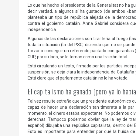
Lo que ha hecho el presidente de la Generalitat no ha gu
decir verdad, a algunos sí ha gustado (de ambos «band
planteaba un tipo de república alejada de la democraci
contra el gobierno catalán. Anna Gabriel considera q
independencia.
Algunas de las declaraciones son tirar leña al fuego (l
toda la situación (la del PSC, diciendo que no se pued
forzar o conseguir un referendo pactado con garantías (
CUP, por su lado, se lo toman como una traición total.
Está circulando un texto, firmado por los partidos inde
suspensión, se deja clara la independencia de Cataluña
Está claro que el parlamento catalán no lo ha votado.
El capitalismo ha ganado (pero ya lo habí
Tal vez resulte extraño que un presidente autonómico que
capaz de hacer una declaración tan timorata a la par
momento, el dinero estaba expectante. No podemos olvida
derechas. Tampoco podemos obviar que la ley de tran
español) dibujaba una república capitalista, dentro del 
Esto es importante para entender por qué la huida de