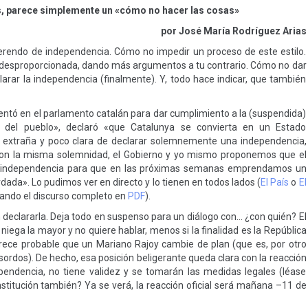
s, parece simplemente un «cómo no hacer las cosas»
por José María Rodríguez Arias
erendo de independencia. Cómo no impedir un proceso de este estilo.
 desproporcionada, dando más argumentos a tu contrario. Cómo no dar
arar la independencia (finalmente). Y, todo hace indicar, que también
sentó en el parlamento catalán para dar cumplimiento a la (suspendida)
o del pueblo», declaró «que Catalunya se convierta en un Estado
 extraña y poco clara de declarar solemnemente una independencia,
con la misma solemnidad, el Gobierno y yo mismo proponemos que el
de independencia para que en las próximas semanas emprendamos un
ordada». Lo pudimos ver en directo y lo tienen en todos lados (
El País
o
El
tando el discurso completo en
PDF
).
n declararla. Deja todo en suspenso para un diálogo con… ¿con quién? El
iega la mayor y no quiere hablar, menos si la finalidad es la República
rece probable que un Mariano Rajoy cambie de plan (que es, por otro
 sordos). De hecho, esa posición beligerante queda clara con la reacción
pendencia, no tiene validez y se tomarán las medidas legales (léase
nstitución también? Ya se verá, la reacción oficial será mañana –11 de