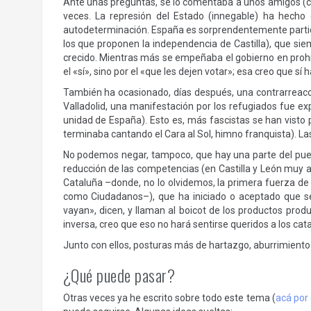
Ante unas preguntas, se lo comentaba a unos amigos (c
veces. La represión del Estado (innegable) ha hech
autodeterminación. España es sorprendentemente particu
los que proponen la independencia de Castilla), que si
crecido. Mientras más se empeñaba el gobierno en prohib
el «sí», sino por el «que les dejen votar»; esa creo que sí 
También ha ocasionado, días después, una contrarreacci
Valladolid, una manifestación por los refugiados fue ex
unidad de España). Esto es, más fascistas se han visto 
terminaba cantando el Cara al Sol, himno franquista). L
No podemos negar, tampoco, que hay una parte del puebl
reducción de las competencias (en Castilla y León muy 
Cataluña –donde, no lo olvidemos, la primera fuerza de 
como Ciudadanos–), que ha iniciado o aceptado que se
vayan», dicen, y llaman al boicot de los productos pro
inversa, creo que eso no hará sentirse queridos a los cat
Junto con ellos, posturas más de hartazgo, aburrimiento
¿Qué puede pasar?
Otras veces ya he escrito sobre todo este tema (
acá por