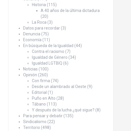
Historia
(115)
A 40 años de la última dictadura
(20)
La Roca
(3)
Datos para recordar
(3)
Denuncia
(75)
Economía
(11)
En búsqueda de la Igualdad
(44)
Contra el racismo
(7)
Igualdad de Género
(34)
Igualdad LGTBIQ
(6)
Noticias
(100)
Opinión
(260)
Con firma
(74)
Desde un alambrado al Oeste
(9)
Editorial
(1)
Puño en Alto
(28)
Tábano
(113)
Y después de la lucha ¿qué sigue?
(8)
Para pensar y debatir
(135)
Sindicalismo
(22)
Territorio
(498)