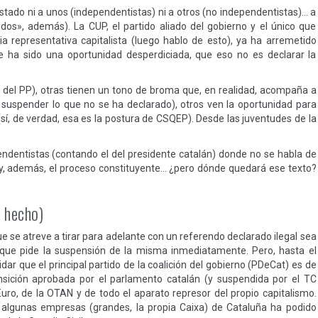
stado ni a unos (independentistas) ni a otros (no independentistas)… a
os», además). La CUP, el partido aliado del gobierno y el único que
a representativa capitalista (luego hablo de esto), ya ha arremetido
ue ha sido una oportunidad desperdiciada, que eso no es declarar la
as del PP), otras tienen un tono de broma que, en realidad, acompaña a
e suspender lo que no se ha declarado), otros ven la oportunidad para
sí, de verdad, esa es la postura de CSQEP). Desde las juventudes de la
pendentistas (contando el del presidente catalán) donde no se habla de
 y, además, el proceso constituyente… ¿pero dónde quedará ese texto?
a hecho)
 se atreve a tirar para adelante con un referendo declarado ilegal sea
 que pide la suspensión de la misma inmediatamente. Pero, hasta el
r que el principal partido de la coalición del gobierno (PDeCat) es de
sición aprobada por el parlamento catalán (y suspendida por el TC
Euro, de la OTAN y de todo el aparato represor del propio capitalismo.
 algunas empresas (grandes, la propia Caixa) de Cataluña ha podido