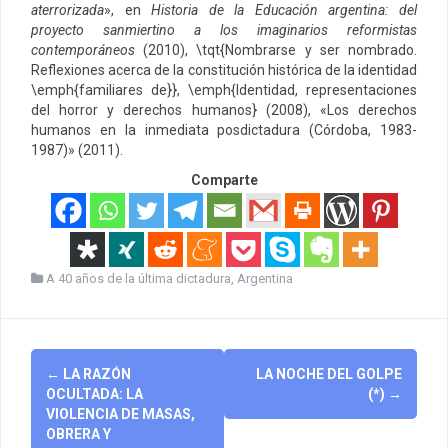
aterrorizada
», en
Historia de la Educación argentina: del
proyecto sanmiertino a los imaginarios reformistas
contemporáneos
(2010), \tqt{Nombrarse y ser nombrado.
Reflexiones acerca de la constitución histórica de la identidad
\emph{familiares de}}, \emph{Identidad, representaciones
del horror y derechos humanos} (2008), «Los derechos
humanos en la inmediata posdictadura (Córdoba, 1983-
1987)» (2011).
Comparte
A 40 años de la última dictadura
,
Argentina
Post
←
LA RAZÓN
LA NOCHE DEL GOLPE
navigation
OCULTADA: LA
(*)
→
VIOLENCIA DE MASAS,
OBRERA Y