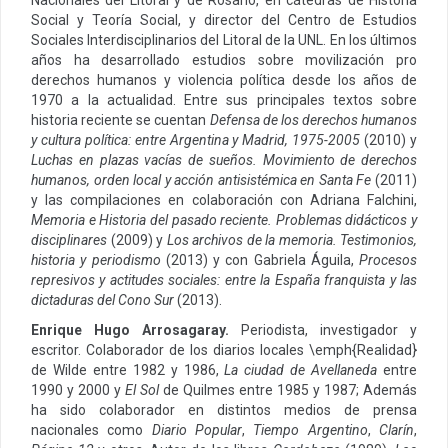
Social y Teoría Social, y director del Centro de Estudios
Sociales Interdisciplinarios del Litoral de la UNL. En los últimos
años ha desarrollado estudios sobre movilización pro
derechos humanos y violencia política desde los años de
1970 a la actualidad. Entre sus principales textos sobre
historia reciente se cuentan
Defensa de los derechos humanos
y cultura política: entre Argentina y Madrid, 1975-2005
(2010) y
Luchas en plazas vacías de sueños. Movimiento de derechos
humanos, orden local y acción antisistémica en Santa Fe
(2011)
y las compilaciones en colaboración con Adriana Falchini,
Memoria e Historia del pasado reciente. Problemas didácticos y
disciplinares
(2009) y
Los archivos de la memoria. Testimonios,
historia y periodismo
(2013) y con Gabriela Águila,
Procesos
represivos y actitudes sociales: entre la España franquista y las
dictaduras del Cono Sur
(2013).
Enrique Hugo Arrosagaray.
Periodista, investigador y
escritor. Colaborador de los diarios locales \emph{Realidad}
de Wilde entre 1982 y 1986,
La ciudad de Avellaneda
entre
1990 y 2000 y
El Sol
de Quilmes entre 1985 y 1987; Además
ha sido colaborador en distintos medios de prensa
nacionales como
Diario Popular
,
Tiempo Argentino
,
Clarín
,