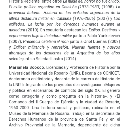
Historia Reciente, entre otros
La huida del horror no fue olvido.
El exilio político argentino en Cataluña (1973-1983)
(1998),
La
provincia flotante. Historia de los exiliados argentinos de la
última dictadura militar en Cataluña (1976-2006)
(2007) y
Los
exiliados. La lucha por los derechos humanos durante la
dictadura
(2010). En coautoría destacan los
Exilios. Destinos y
experiencias bajo la dictadura militar
junto a Pablo Yankelevich
(2007),
Presència catalana al món
junto a Oriol Dueñas (2008)
y
Exilios: militancia y represión. Nuevas fuentes y nuevos
abordajes de los destierros de la Argentina de los años
setenta
junto a Soledad Lastra (2014).
Marianela Scocco.
Licenciada y Profesora de Historia por la
Universidad Nacional de Rosario (UNR). Becaria de CONICET,
doctoranda en Historia y docente de la carrera de Historia de
la UNR. Integrante de los proyectos de investigación «Mujeres
y política en escenarios de conflicto del siglo XX. El género
como categoría y como pregunta en la historia», y «El
Comando del II Cuerpo de Ejército y la ciudad de Rosario,
1960-2000. Una historia social y política», radicado en el
Museo de la Memoria de Rosario. Trabajó en la Secretaría de
Derechos Humanos de la provincia de Santa Fe y en el
Archivo Provincial de la Memoria, dependiente de dicha