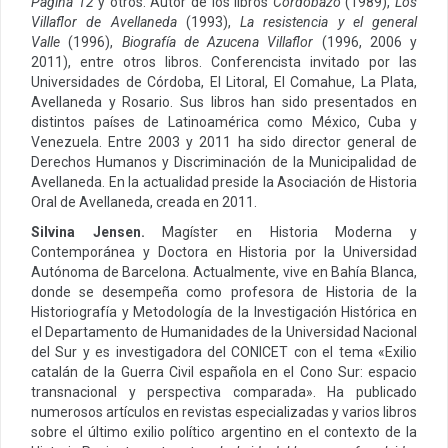
Página 12
y otros. Autor de los libros
Cordobazo
(1989),
Los
Villaflor de Avellaneda
(1993),
La resistencia y el general
Valle
(1996),
Biografía de Azucena Villaflor
(1996, 2006 y
2011), entre otros libros. Conferencista invitado por las
Universidades de Córdoba, El Litoral, El Comahue, La Plata,
Avellaneda y Rosario. Sus libros han sido presentados en
distintos países de Latinoamérica como México, Cuba y
Venezuela. Entre 2003 y 2011 ha sido director general de
Derechos Humanos y Discriminación de la Municipalidad de
Avellaneda. En la actualidad preside la Asociación de Historia
Oral de Avellaneda, creada en 2011.
Silvina Jensen.
Magíster en Historia Moderna y
Contemporánea y Doctora en Historia por la Universidad
Autónoma de Barcelona. Actualmente, vive en Bahía Blanca,
donde se desempeña como profesora de Historia de la
Historiografía y Metodología de la Investigación Histórica en
el Departamento de Humanidades de la Universidad Nacional
del Sur y es investigadora del CONICET con el tema «Exilio
catalán de la Guerra Civil española en el Cono Sur: espacio
transnacional y perspectiva comparada». Ha publicado
numerosos artículos en revistas especializadas y varios libros
sobre el último exilio político argentino en el contexto de la