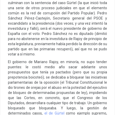
culminan con la sentencia del caso Gürtel (la que inició toda
una serie de otros proceso judiciales en que el elemento
común es la red de corrupción del Partido Popular). Pedro
Sánchez Pérez-Castejón, Secretario general del PSOE y
excandidato a la presidencia (dos veces; y una vez intentó la
investidura y falló), será el nuevo presidente de gobierno de
España con el voto. Pedro Sánchez no es diputado (dimitió
para no abstenerse en la investidura de Rajoy de principio de
esta legislatura; previamente había perdido la dirección de su
partido que en las primarias recuperó), así que no se pudo
votar a sí mismo.
El gobierno de Mariano Rajoy, en minoría, no supo tender
puentes: le costó medio año sacar adelante unos
presupuestos que tenía ya pactados (pero que su propia
prepotencia boicoteó); se dedicaba a bloquear las iniciativas
parlamentarias de la oposición (el Tribunal Constitucional le
dio tirones de orejas por el abuso en la potestad del ejecutivo
de bloqueo de determinadas propuestas de ley), impidiendo
que las Cortes, en concreto, que el Congreso de los
Diputados, desarrollara cualquier tipo de trabajo. Un gobierno
bloqueado que bloqueaba. Y luego, la gestión de
determinados casos,
el de Gürtel
como ejemplo supremo,