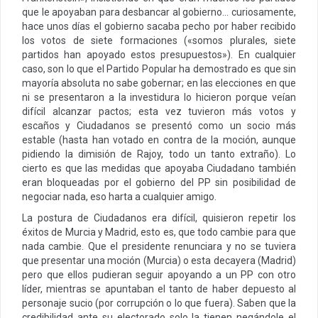
que le apoyaban para desbancar al gobierno… curiosamente,
hace unos días el gobierno sacaba pecho por haber recibido
los votos de siete formaciones («somos plurales, siete
partidos han apoyado estos presupuestos»). En cualquier
caso, son lo que el Partido Popular ha demostrado es que sin
mayoría absoluta no sabe gobernar; en las elecciones en que
ni se presentaron a la investidura lo hicieron porque veían
difícil alcanzar pactos; esta vez tuvieron más votos y
escaños y Ciudadanos se presentó como un socio más
estable (hasta han votado en contra de la moción, aunque
pidiendo la dimisión de Rajoy, todo un tanto extraño). Lo
cierto es que las medidas que apoyaba Ciudadano también
eran bloqueadas por el gobierno del PP sin posibilidad de
negociar nada, eso harta a cualquier amigo.
La postura de Ciudadanos era difícil, quisieron repetir los
éxitos de Murcia y Madrid, esto es, que todo cambie para que
nada cambie. Que el presidente renunciara y no se tuviera
que presentar una moción (Murcia) o esta decayera (Madrid)
pero que ellos pudieran seguir apoyando a un PP con otro
líder, mientras se apuntaban el tanto de haber depuesto al
personaje sucio (por corrupción o lo que fuera). Saben que la
credibilidad ante su electorado solo la tienen negándole el