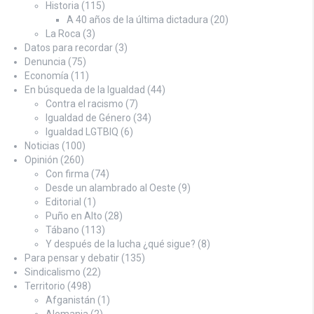
Historia
(115)
A 40 años de la última dictadura
(20)
La Roca
(3)
Datos para recordar
(3)
Denuncia
(75)
Economía
(11)
En búsqueda de la Igualdad
(44)
Contra el racismo
(7)
Igualdad de Género
(34)
Igualdad LGTBIQ
(6)
Noticias
(100)
Opinión
(260)
Con firma
(74)
Desde un alambrado al Oeste
(9)
Editorial
(1)
Puño en Alto
(28)
Tábano
(113)
Y después de la lucha ¿qué sigue?
(8)
Para pensar y debatir
(135)
Sindicalismo
(22)
Territorio
(498)
Afganistán
(1)
Alemania
(2)