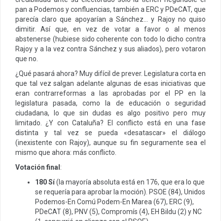
pan a Podemos y confluencias, también a ERC y PDeCAT, que
parecía claro que apoyarían a Sánchez… y Rajoy no quiso
dimitir. Así que, en vez de votar a favor o al menos
abstenerse (hubiese sido coherente con todo lo dicho contra
Rajoy y a la vez contra Sánchez y sus aliados), pero votaron
que no.
¿Qué pasará ahora? Muy difícil de prever. Legislatura corta en
que tal vez salgan adelante algunas de esas iniciativas que
eran contrarreformas a las aprobadas por el PP en la
legislatura pasada, como la de educación o seguridad
ciudadana, lo que sin dudas es algo positivo pero muy
limitado. ¿Y con Cataluña? El conflicto está en una fase
distinta y tal vez se pueda «desatascar» el diálogo
(inexistente con Rajoy), aunque su fin seguramente sea el
mismo que ahora: más conflicto.
Votación final
:
180 Sí
(la mayoría absoluta está en 176, que era lo que
se requería para aprobar la moción). PSOE (84), Unidos
Podemos-En Comú Podem-En Marea (67), ERC (9),
PDeCAT (8), PNV (5), Compromís (4), EH Bildu (2) y NC