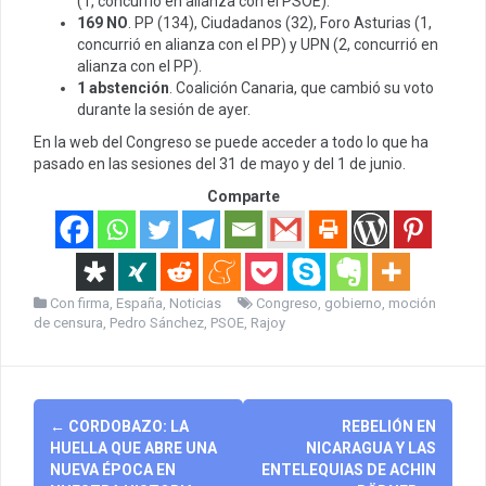
(1, concurrió en alianza con el PSOE).
169 NO
. PP (134), Ciudadanos (32), Foro Asturias (1,
concurrió en alianza con el PP) y UPN (2, concurrió en
alianza con el PP).
1 abstención
. Coalición Canaria, que cambió su voto
durante la sesión de ayer.
En la web del Congreso se puede acceder a todo lo que ha
pasado en las sesiones del 31 de mayo y del 1 de junio.
Comparte
Con firma
,
España
,
Noticias
Congreso
,
gobierno
,
moción
de censura
,
Pedro Sánchez
,
PSOE
,
Rajoy
Post
←
CORDOBAZO: LA
REBELIÓN EN
navigation
HUELLA QUE ABRE UNA
NICARAGUA Y LAS
NUEVA ÉPOCA EN
ENTELEQUIAS DE ACHIN