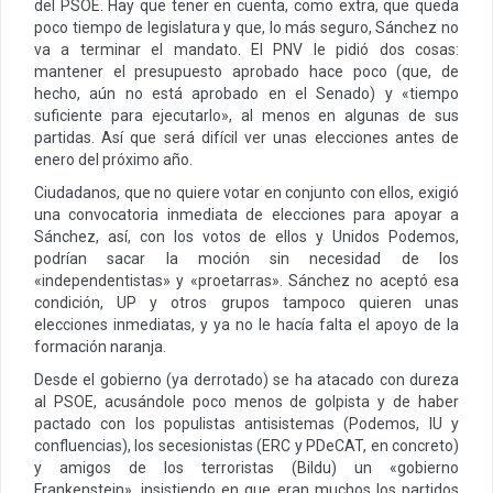
del PSOE. Hay que tener en cuenta, como extra, que queda
poco tiempo de legislatura y que, lo más seguro, Sánchez no
va a terminar el mandato. El PNV le pidió dos cosas:
mantener el presupuesto aprobado hace poco (que, de
hecho, aún no está aprobado en el Senado) y «tiempo
suficiente para ejecutarlo», al menos en algunas de sus
partidas. Así que será difícil ver unas elecciones antes de
enero del próximo año.
Ciudadanos, que no quiere votar en conjunto con ellos, exigió
una convocatoria inmediata de elecciones para apoyar a
Sánchez, así, con los votos de ellos y Unidos Podemos,
podrían sacar la moción sin necesidad de los
«independentistas» y «proetarras». Sánchez no aceptó esa
condición, UP y otros grupos tampoco quieren unas
elecciones inmediatas, y ya no le hacía falta el apoyo de la
formación naranja.
Desde el gobierno (ya derrotado) se ha atacado con dureza
al PSOE, acusándole poco menos de golpista y de haber
pactado con los populistas antisistemas (Podemos, IU y
confluencias), los secesionistas (ERC y PDeCAT, en concreto)
y amigos de los terroristas (Bildu) un «gobierno
Frankenstein», insistiendo en que eran muchos los partidos