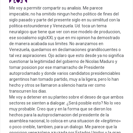
Me voy a permitir compartir su analisis. Me parece
impecable; no ha omitido ningun hecho politico de fines del
siglo pasado y parte del presente siglo en su similitud con la
politica estounidense y Venezuela. Ud. toca un tema
neuralgico que tiene que ver con ese modelo de produccion,
ese socialismo sigloXXI; y que en mi opinion ha demostrado
de manera acabada sus limites. No avanzamos en
Venezuela, quedamos en declamaciones grandilocuentes o
tal vez aspiraciones. Ojo aclaro que esto desde ya no significa
cuestionar la legitimidad del gobierno de Nicolas Maduro y
tomar posicion por ese mamarracho de Presidente
autoproclamado y donde varios candidatos presidenciables
argentinos han tomado partido, muy a la ligera; pero lo han
hecho y otros se llamaron a silencio hasta ver como
transcurren los dias.
Me voy a detener en su planteo sobre el deseo de que ambos
sectores se sienten a dialogar. ¿Será posible esto? No lo veo
muy probable. Creo que y en la forma que se dieron los
hechos para la autoproclamacion del presidente de la
asamblea nacional, lo coloca en una situacion de «ilegitimo»
o poco creible, tambien, para un dialogo. Me parece que la
oposicion venezolana azuzada por Estados Unidos y la gran