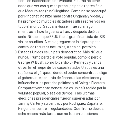
tiene en nacionalismo bolivariano. El tema no tiene
nada que ver con que se preocupe por la represión o
que Maduro sea (o no) ilegítimo. Como no se preocupó
por Pinochet, no hizo nada contra Onganía y Videla, y
ha promovido múltiples dictadores ultra represivos en
todo el mundo. Saddam Hussein fue su amigo
mientras le hizo la guerra a Irán; y después dejó de
serlo. Ni hablar que EEUU fue el gran financista de ISIS
vía los sauditas. A eso agreguemos la disputa por el
control de recursos naturales, o sea del petróleo.
Estados Unidos es un país democrático. Más NO que
nunca. Trump perdió el voto popular, como lo perdió
George W. Bush, como lo perdió JF Kennedy y varios
otros. En el mejor de los casos Estados Unidos es una
república oligárquica, donde el poder concentrado elige
al gobernante por la vía de financiar las elecciones y de
influenciar a los partidos políticos y al Colegio Electoral.
Comparativamente Venezuela es un país regido por la
voluntad popular, o sea del
demos
. Y las últimas
elecciones presidenciales fueron supervisadas por
Jimmy Carter y su centro, y por Rodríguez Zapatero.
Ninguno encontró irregularidades. Que Trump decida,
ocho meses más tarde, que no fueron elecciones