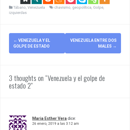
Tábano
,
Venezuela
chavismo
,
geopolítica
,
Golpe
,
izquierdas
Post
←
VENEZUELA Y EL
VENEZUELA ENTRE DOS
navigation
GOLPE DE ESTADO
MALES
→
3 thoughts on “Venezuela y el golpe de
estado 2”
Maria Esther Vera
dice:
26 enero, 2019 a las 3:12 am