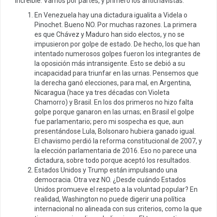
increíble. Vamos por partes, y primero los antichavistas:
En Venezuela hay una dictadura igualita a Videla o
Pinochet. Bueno NO. Por muchas razones. La primera
es que Chávez y Maduro han sido electos, y no se
impusieron por golpe de estado. De hecho, los que han
intentado numerosos golpes fueron los integrantes de
la oposición más intransigente. Esto se debió a su
incapacidad para triunfar en las urnas. Pensemos que
la derecha ganó elecciones, para mal, en Argentina,
Nicaragua (hace ya tres décadas con Violeta
Chamorro) y Brasil. En los dos primeros no hizo falta
golpe porque ganaron en las urnas; en Brasil el golpe
fue parlamentario; pero mi sospecha es que, aun
presentándose Lula, Bolsonaro hubiera ganado igual.
El chavismo perdió la reforma constitucional de 2007, y
la elección parlamentaria de 2016. Eso no parece una
dictadura, sobre todo porque aceptó los resultados.
Estados Unidos y Trump están impulsando una
democracia. Otra vez NO. ¿Desde cuándo Estados
Unidos promueve el respeto a la voluntad popular? En
realidad, Washington no puede digerir una política
internacional no alineada con sus criterios, como la que