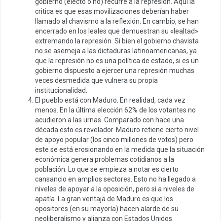
gobierno (electo o no) recurre a la represión. Aquí la
critica es que esas movilizaciones deberían haber
llamado al chavismo a la reflexión. En cambio, se han
encerrado en los leales que demuestran su «lealtad»
extremando la represión. Si bien el gobierno chavista
no se asemeja a las dictaduras latinoamericanas, ya
que la represión no es una política de estado, si es un
gobierno dispuesto a ejercer una represión muchas
veces desmedida que vulnera su propia
institucionalidad.
El pueblo está con Maduro. En realidad, cada vez
menos. En la última elección 62% de los votantes no
acudieron a las urnas. Comparado con hace una
década esto es revelador. Maduro retiene cierto nivel
de apoyo popular (los cinco millones de votos) pero
este se está erosionando en la medida que la situación
económica genera problemas cotidianos a la
población. Lo que se empieza a notar es cierto
cansancio en amplios sectores. Esto no ha llegado a
niveles de apoyar a la oposición, pero si a niveles de
apatía. La gran ventaja de Maduro es que los
opositores (en su mayoría) hacen alarde de su
neoliberalismo y alianza con Estados Unidos.