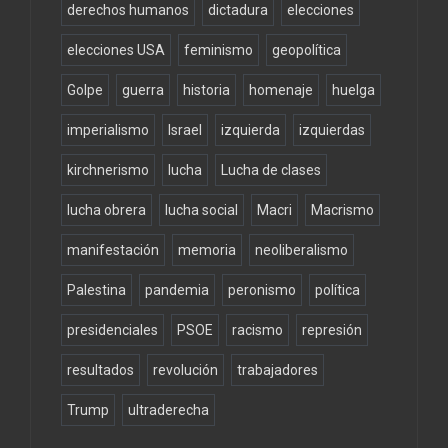
derechos humanos
dictadura
elecciones
elecciones USA
feminismo
geopolítica
Golpe
guerra
historia
homenaje
huelga
imperialismo
Israel
izquierda
izquierdas
kirchnerismo
lucha
Lucha de clases
lucha obrera
lucha social
Macri
Macrismo
manifestación
memoria
neoliberalismo
Palestina
pandemia
peronismo
política
presidenciales
PSOE
racismo
represión
resultados
revolución
trabajadores
Trump
ultraderecha