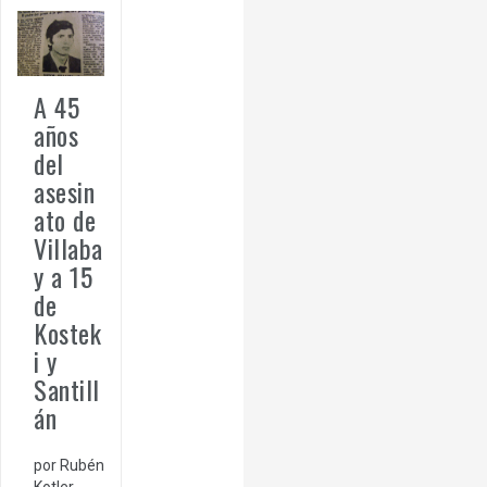
A 45
años
del
asesin
ato de
Villaba
y a 15
de
Kostek
i y
Santill
án
por Rubén