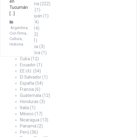
en
Argentina
(222)
Tucumán
Austria
(1)
[…]
Azerbaiyán
(1)
Bolivia
(4)
Argentina
,
Brasil
(14)
Con firma
,
Chile
(12)
Cultura
,
China
(1)
Historia
Colombia
(3)
Costa Rica
(1)
Cuba
(12)
Ecuador
(1)
EE.UU.
(54)
El Salvador
(1)
España
(54)
Francia
(6)
Guatemala
(12)
Honduras
(3)
Italia
(1)
México
(17)
Nicaragua
(13)
Panamá
(2)
Perú
(36)