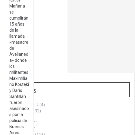
Kotler
Mañana
se
cumplirán
15 años
de la
llamada
«masacre
de
Avellaned
a» donde
los
militantes
Maximilia
no Kosteki
Categorías
y Darío
Santillán
fueron
¿Sabías que…?
(4)
asesinado
Aniversario
(32)
s por la
Armenia
(1)
policía de
Cita del día
(1)
Buenos
Cultura
(144)
Aires