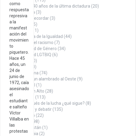
Historia
(115)
como
A 40 años de la última dictadura
(20)
respuesta
La Roca
(3)
represiva
Datos para recordar
(3)
a la
Denuncia
(75)
manifest
Economía
(11)
ación del
En búsqueda de la Igualdad
(44)
movimien
Contra el racismo
(7)
to
Igualdad de Género
(34)
piquetero.
Igualdad LGTBIQ
(6)
Hace 45
Noticias
(100)
años, un
Opinión
(260)
24 de
Con firma
(74)
junio de
Desde un alambrado al Oeste
(9)
1972, caía
Editorial
(1)
asesinado
Puño en Alto
(28)
el
Tábano
(113)
estudiant
Y después de la lucha ¿qué sigue?
(8)
e salteño
Para pensar y debatir
(135)
Víctor
Sindicalismo
(22)
Villalba en
Territorio
(498)
las
Afganistán
(1)
protestas
Alemania
(2)