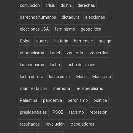
corrupción
crisis
dd.hh.
derechas
derechos humanos
dictadura
elecciones
elecciones USA
feminismo
geopolítica
Golpe
guerra
historia
homenaje
huelga
imperialismo
Israel
izquierda
izquierdas
kirchnerismo
lucha
Lucha de clases
lucha obrera
lucha social
Macri
Macrismo
manifestación
memoria
neoliberalismo
Palestina
pandemia
peronismo
política
presidenciales
PSOE
racismo
represión
resultados
revolución
trabajadores