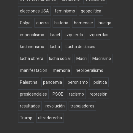
elecciones USA
feminismo
geopolítica
Golpe
guerra
historia
homenaje
huelga
imperialismo
Israel
izquierda
izquierdas
kirchnerismo
lucha
Lucha de clases
lucha obrera
lucha social
Macri
Macrismo
manifestación
memoria
neoliberalismo
Palestina
pandemia
peronismo
política
presidenciales
PSOE
racismo
represión
resultados
revolución
trabajadores
Trump
ultraderecha