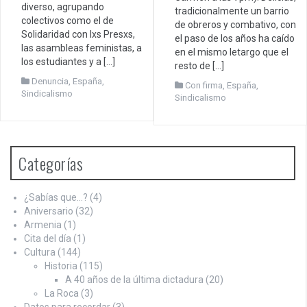
diverso, agrupando
tradicionalmente un barrio
colectivos como el de
de obreros y combativo, con
Solidaridad con lxs Presxs,
el paso de los años ha caído
las asambleas feministas, a
en el mismo letargo que el
los estudiantes y a […]
resto de […]
Denuncia
,
España
,
Con firma
,
España
,
Sindicalismo
Sindicalismo
Categorías
¿Sabías que…?
(4)
Aniversario
(32)
Armenia
(1)
Cita del día
(1)
Cultura
(144)
Historia
(115)
A 40 años de la última dictadura
(20)
La Roca
(3)
Datos para recordar
(3)