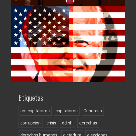
Etiquetas
anticapitalismo
capitalismo
Congreso
corrupción
crisis
dd.hh.
derechas
derechos humanos
dictadura
elecciones