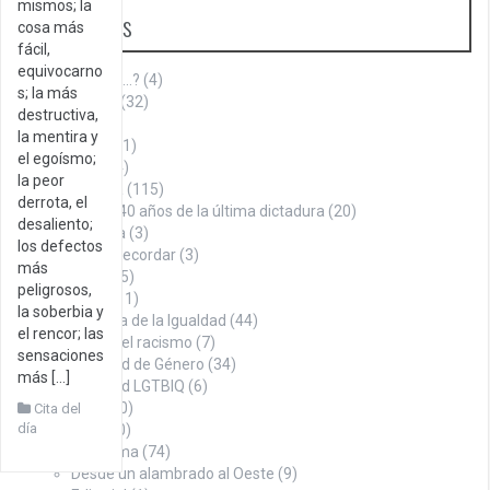
mismos; la
Categorías
cosa más
fácil,
equivocarno
¿Sabías que…?
(4)
s; la más
Aniversario
(32)
destructiva,
Armenia
(1)
la mentira y
Cita del día
(1)
el egoísmo;
Cultura
(144)
la peor
Historia
(115)
derrota, el
A 40 años de la última dictadura
(20)
desaliento;
La Roca
(3)
los defectos
Datos para recordar
(3)
más
Denuncia
(75)
peligrosos,
Economía
(11)
la soberbia y
En búsqueda de la Igualdad
(44)
el rencor; las
Contra el racismo
(7)
sensaciones
Igualdad de Género
(34)
más […]
Igualdad LGTBIQ
(6)
Noticias
(100)
Cita del
día
Opinión
(260)
Con firma
(74)
Desde un alambrado al Oeste
(9)