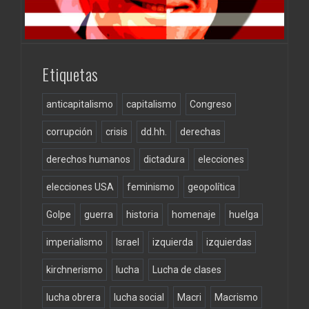
Etiquetas
anticapitalismo
capitalismo
Congreso
corrupción
crisis
dd.hh.
derechas
derechos humanos
dictadura
elecciones
elecciones USA
feminismo
geopolítica
Golpe
guerra
historia
homenaje
huelga
imperialismo
Israel
izquierda
izquierdas
kirchnerismo
lucha
Lucha de clases
lucha obrera
lucha social
Macri
Macrismo