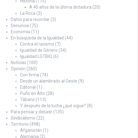
Historia
(115)
A 40 años de la última dictadura
(20)
La Roca
(3)
Datos para recordar
(3)
Denuncia
(75)
Economía
(11)
En búsqueda de la Igualdad
(44)
Contra el racismo
(7)
Igualdad de Género
(34)
Igualdad LGTBIQ
(6)
Noticias
(100)
Opinión
(260)
Con firma
(74)
Desde un alambrado al Oeste
(9)
Editorial
(1)
Puño en Alto
(28)
Tábano
(113)
Y después de la lucha ¿qué sigue?
(8)
Para pensar y debatir
(135)
Sindicalismo
(22)
Territorio
(498)
Afganistán
(1)
Alemania
(2)