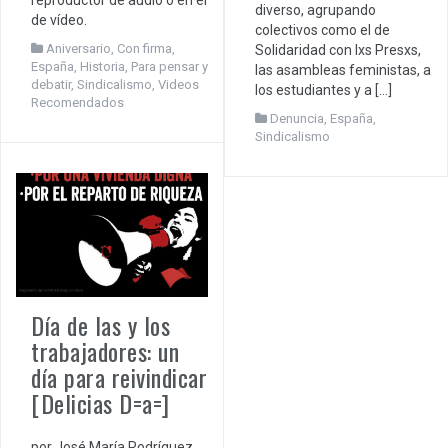
reproductor de audio o en el
diverso, agrupando
de vídeo.
colectivos como el de
Aniversario
,
Con firma
,
Solidaridad con lxs Presxs,
España
,
Historia
,
Para pensar y
las asambleas feministas, a
debatir
,
Sindicalismo
,
Videos
los estudiantes y a […]
Recomendados
Denuncia
,
España
,
Sindicalismo
Día de las y los
trabajadores: un
día para reivindicar
[Delicias D=a=]
por José María Rodríguez