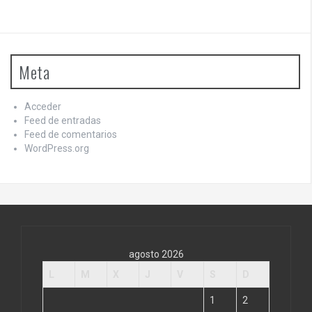
Meta
Acceder
Feed de entradas
Feed de comentarios
WordPress.org
agosto 2026
L
M
X
J
V
S
D
1
2