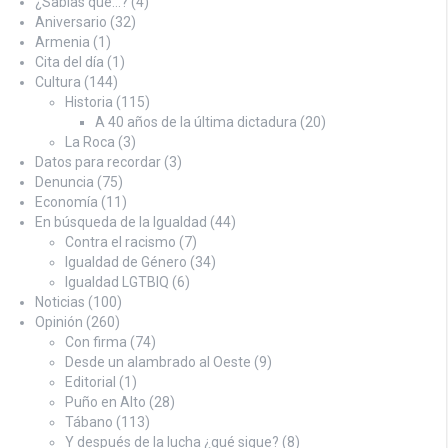
¿Sabías que…?
(4)
Aniversario
(32)
Armenia
(1)
Cita del día
(1)
Cultura
(144)
Historia
(115)
A 40 años de la última dictadura
(20)
La Roca
(3)
Datos para recordar
(3)
Denuncia
(75)
Economía
(11)
En búsqueda de la Igualdad
(44)
Contra el racismo
(7)
Igualdad de Género
(34)
Igualdad LGTBIQ
(6)
Noticias
(100)
Opinión
(260)
Con firma
(74)
Desde un alambrado al Oeste
(9)
Editorial
(1)
Puño en Alto
(28)
Tábano
(113)
Y después de la lucha ¿qué sigue?
(8)