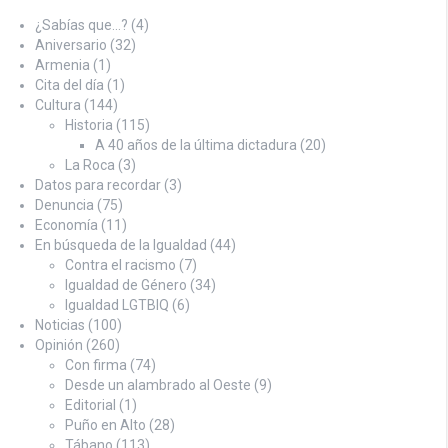
¿Sabías que…?
(4)
Aniversario
(32)
Armenia
(1)
Cita del día
(1)
Cultura
(144)
Historia
(115)
A 40 años de la última dictadura
(20)
La Roca
(3)
Datos para recordar
(3)
Denuncia
(75)
Economía
(11)
En búsqueda de la Igualdad
(44)
Contra el racismo
(7)
Igualdad de Género
(34)
Igualdad LGTBIQ
(6)
Noticias
(100)
Opinión
(260)
Con firma
(74)
Desde un alambrado al Oeste
(9)
Editorial
(1)
Puño en Alto
(28)
Tábano
(113)