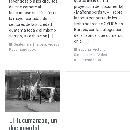
que se inició con la
llevándoselo a los circuitos
proyección del documental
de cine comercial,
«Mañana serás tú» –sobre
buscándose su difusión en
la toma por parte de los
la mayor cantidad de
trabajadores de CYFISA en
sectores de la sociedad
Burgos, con la autogestión
guatemalteca y, al mismo
de la fábrica, que comenzó
tiempo, su exhibición […]
en el […]
Guatemala
,
Historia
,
Videos
Recomendados
España
,
Historia
,
Sindicalismo
,
Videos
Recomendados
El Tucumanazo, un
documental