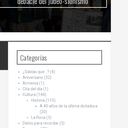
debacle del judeo-sionismo
Categorías
¿Sabías que…?
(4)
Aniversario
(32)
Armenia
(1)
Cita del día
(1)
Cultura
(144)
Historia
(115)
A 40 años de la última dictadura
(20)
La Roca
(3)
Datos para recordar
(3)