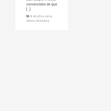
convencidos de que
[…]
A 40 años de la
última dictadura