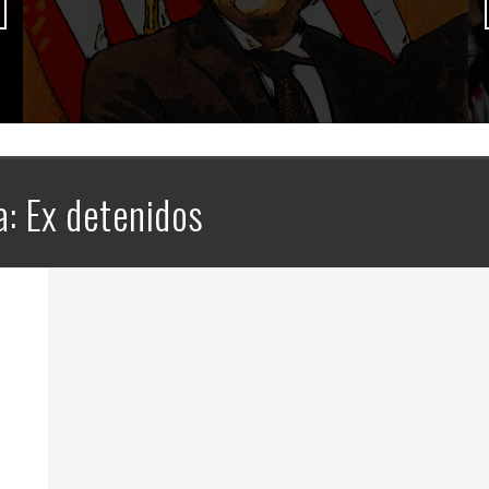
a:
Ex detenidos